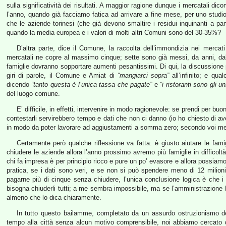
sulla significatività dei risultati. A maggior ragione dunque i mercatali d
l’anno, quando già facciamo fatica ad arrivare a fine mese, per uno stu
che le aziende torinesi (che già devono smaltire i residui inquinanti a part
quando la media europea e i valori di molti altri Comuni sono del 30-35%?
D’altra parte, dice il Comune, la raccolta dell’immondizia nei mercati
mercatali ne copre al massimo cinque; sette sono già messi, da anni, dalla
famiglie dovranno sopportare aumenti pesantissimi. Di qui, la discussion
giri di parole, il Comune e Amiat di
“mangiarci sopra”
all’infinito; e qua
dicendo
“tanto questa è l’unica tassa che pagate”
e
“i ristoranti sono gli 
del luogo comune.
E’ difficile, in effetti, intervenire in modo ragionevole: se prendi per buoni 
contestarli servirebbero tempo e dati che non ci danno (io ho chiesto di aver
in modo da poter lavorare ad aggiustamenti a somma zero; secondo voi me l
Certamente però qualche riflessione va fatta: è giusto aiutare le famig
chiudere le aziende allora l’anno prossimo avremo più famiglie in difficoltà 
chi fa impresa è per principio ricco e pure un po’ evasore e allora possiamo a
pratica, se i dati sono veri, e se non si può spendere meno di 12 milion
pagarne più di cinque senza chiudere, l’unica conclusione logica è che 
bisogna chiuderli tutti; a me sembra impossibile, ma se l’amministrazione l
almeno che lo dica chiaramente.
In tutto questo bailamme, completato da un assurdo ostruzionismo de
tempo alla città senza alcun motivo comprensibile, noi abbiamo cercato di