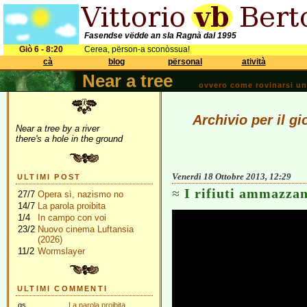
Fasendse vëdde an sla Ragnà dal 1995
Giò 6 - 8:20
Cerea, përson-a sconòssua!
cà
blog
përsonal
atività
Near a tree
ovvero come rovinarsi una 
Archivio per il g
Near a tree by a river
there's a hole in the ground
Venerdì 18 Ottobre 2013, 12:29
ULTIMI POST
I rifiuti ammazzan
27/7
Opera sì, nazismo no
14/7
La parola proibita
1/4
In campo con voi
23/2
Nuovo cinema Luftansia
(2026)
11/2
Wormslayer
ULTIMI COMMENTI
gs
La parola proibita