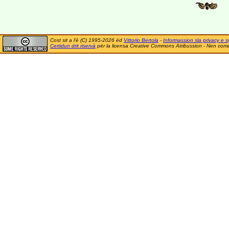
Cost sit a l'è (C) 1995-2026 ëd
Vittorio Bertola
-
Informassion sla privacy e si
Certidun drit riservà
për la licensa Creative Commons Atribussion - Nen comer