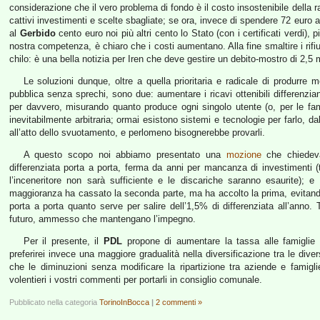
considerazione che il vero problema di fondo è il costo insostenibile della rac
cattivi investimenti e scelte sbagliate; se ora, invece di spendere 72 euro a 
al
Gerbido
cento euro noi più altri cento lo Stato (con i certificati verdi), p
nostra competenza, è chiaro che i costi aumentano. Alla fine smaltire i rifiut
chilo: è una bella notizia per Iren che deve gestire un debito-mostro di 2,5 mi
Le soluzioni dunque, oltre a quella prioritaria e radicale di produrre m
pubblica senza sprechi, sono due: aumentare i ricavi ottenibili differenzia
per davvero, misurando quanto produce ogni singolo utente (o, per le fam
inevitabilmente arbitraria; ormai esistono sistemi e tecnologie per farlo, d
all’atto dello svuotamento, e perlomeno bisognerebbe provarli.
A questo scopo noi abbiamo presentato una
mozione
che chiedeva 
differenziata porta a porta, ferma da anni per mancanza di investimenti (
l’inceneritore non sarà sufficiente e le discariche saranno esaurite); e
maggioranza ha cassato la seconda parte, ma ha accolto la prima, evitand
porta a porta quanto serve per salire dell’1,5% di differenziata all’anno. 
futuro, ammesso che mantengano l’impegno.
Per il presente, il
PDL
propone di aumentare la tassa alle famiglie p
preferirei invece una maggiore gradualità nella diversificazione tra le div
che le diminuzioni senza modificare la ripartizione tra aziende e famigl
volentieri i vostri commenti per portarli in consiglio comunale.
Pubblicato nella categoria
TorinoInBocca
|
2 commenti »