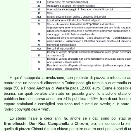
E qui è scoppiata la rivoluzione, con proteste di piazza e infuocate au
notare che un banco di alimentari a Torino paga già tremila o quattromila eu
paga 350 e l’intero
Auchan
di
Venaria
paga 12.000 euro. Come è possibile 
tecnici, sui quali peraltro c’è stato un piccolo giallo: lo studio è stat
pubblica fino allo scorso anno, ora 51% pubblica e 49%
Iren
di cui Torino è
eppure ambulanti e consiglieri non sono mai riusciti ad averlo; ci è stato 
“sotto copyright dell’Amiat”
.
Lo studio risale a dieci anni fa, anche se i dati sono poi stati 
Brunelleschi
,
Don Rua
,
Campanella
e
Chironi
; ora, chi conosce la zon
quello di piazza Chironi è stato chiuso per oltre quattro anni per i lavori di 