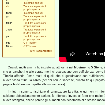
gs
In campo con voi
vb
Tra tutte le passioni,
proprio questa
finelli
In campo con voi
gs
Tra tutte le passioni,
proprio questa
MCP
Tra tutte le passioni,
proprio questa
.mau.
Tra tutte le passioni,
proprio questa
gs
Tra tutte le passioni,
proprio questa
mfp
GTT horror
Mirko
GTT horror
Tutti i commenti
»
Quando molti anni fa ho iniziato ad attivarmi nel
Movimento 5 Stelle
, 
che ai banchetti e alle serate molti ci guardavano con sufficienza, come i 
Titanic
affonda. Forse molti di quelli che ci guardavano con sufficienza 
nuova tassa rifiuti, la
Tares
(per chi non lo sapesse, quanto fin qui pagato
pagare la differenza rispetto alla nuova tassa).
I rifiuti, insomma, rischiano di ammazzare la città; e qui non mi riferis
abbiamo abbondantemente parlato. Mi riferisco invece al fatto che molte 
nuova stangata, anche perché gli aumenti non ricadranno allo stesso modo s