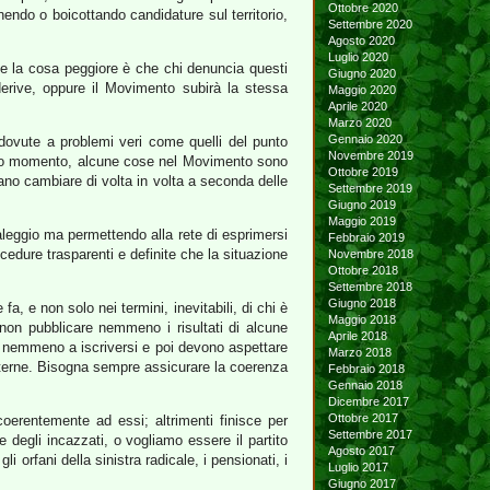
Ottobre 2020
nendo o boicottando candidature sul territorio,
Settembre 2020
Agosto 2020
Luglio 2020
 e la cosa peggiore è che chi denuncia questi
Giugno 2020
derive, oppure il Movimento subirà la stessa
Maggio 2020
Aprile 2020
Marzo 2020
Gennaio 2020
 dovute a problemi veri come quelli del punto
Novembre 2019
uesto momento, alcune cose nel Movimento sono
Ottobre 2019
ano cambiare di volta in volta a seconda delle
Settembre 2019
Giugno 2019
Maggio 2019
saleggio ma permettendo alla rete di esprimersi
Febbraio 2019
dure trasparenti e definite che la situazione
Novembre 2018
Ottobre 2018
Settembre 2018
Giugno 2018
fa, e non solo nei termini, inevitabili, di chi è
Maggio 2018
 non pubblicare nemmeno i risultati di alcune
Aprile 2018
no nemmeno a iscriversi e poi devono aspettare
Marzo 2018
terne. Bisogna sempre assicurare la coerenza
Febbraio 2018
Gennaio 2018
Dicembre 2017
Ottobre 2017
oerentemente ad essi; altrimenti finisce per
Settembre 2017
e degli incazzati, o vogliamo essere il partito
Agosto 2017
i orfani della sinistra radicale, i pensionati, i
Luglio 2017
Giugno 2017