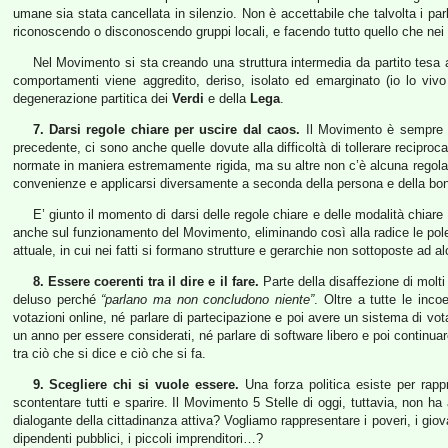
umane sia stata cancellata in silenzio. Non è accettabile che talvolta i parl
riconoscendo o disconoscendo gruppi locali, e facendo tutto quello che nei 
Nel Movimento si sta creando una struttura intermedia da partito tesa 
comportamenti viene aggredito, deriso, isolato ed emarginato (io lo viv
degenerazione partitica dei
Verdi
e della
Lega
.
7. Darsi regole chiare per uscire dal caos.
Il Movimento è sempre st
precedente, ci sono anche quelle dovute alla difficoltà di tollerare recip
normate in maniera estremamente rigida, ma su altre non c’è alcuna regola, 
convenienze e applicarsi diversamente a seconda della persona e della bontà
E’ giunto il momento di darsi delle regole chiare e delle modalità chiare
anche sul funzionamento del Movimento, eliminando così alla radice le pole
attuale, in cui nei fatti si formano strutture e gerarchie non sottoposte ad al
8. Essere coerenti tra il dire e il fare.
Parte della disaffezione di molti 
deluso perché
“parlano ma non concludono niente”
. Oltre a tutte le inc
votazioni online, né parlare di partecipazione e poi avere un sistema di v
un anno per essere considerati, né parlare di software libero e poi continu
tra ciò che si dice e ciò che si fa.
9. Scegliere chi si vuole essere.
Una forza politica esiste per rapp
scontentare tutti e sparire. Il Movimento 5 Stelle di oggi, tuttavia, non ha
dialogante della cittadinanza attiva? Vogliamo rappresentare i poveri, i giovani
dipendenti pubblici, i piccoli imprenditori…?