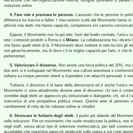
nell’azione che nell’organizzazione interna, bisogna riprendere a parlare a
votazione online.
4. Fare rete e premiare le persone.
L’assunto che le persone in polit
differenza tra riuscire e fallire. I meccanismi scelti dal Movimento fanno sì 
attivisti mai eletti che hanno capacità, competenze e/o carisma comunicativo
Eppure, il Movimento non fa più rete; fuori dal livello centrale, l’unico ru
rete i contenuti prodotti a Roma o a
Milano
. La collaborazione tra i divers
che fanno quelli eletti di là. Il Movimento deve mettere in rete tra loro gli 
non gerarchicamente, ma là dove c’è la miglior capacità per farlo, e che l
parlamentari.
5. Valorizzare il dissenso.
Non esiste una forza politica del 20%, ma n
due anni si è sviluppata nel Movimento una cultura autoritaria e conformist
saltano su cinque persone urlanti a rispondere con attacchi personali: ti st
Tuttavia, il dissenso è la base della democrazia ed è anche l’unico mo
Movimento ci sono attualmente diverse aree di dissenso: chi non è content
vorrebbe dagli eletti un approccio più istituzionale e dialogante; chi, ed è l’
mancanza di una prospettiva politica chiara. Queste aree di pensiero 
cambiamenti di rotta da far valutare online ai cittadini.
6. Stroncare le furberie degli eletti.
Il punto più dolente del Movimen
nelle istituzioni. Per un movimento che vuole moralizzare la politica, non è 
negli staff, senza alcun tipo di selezione meritocratica, per farli conosce
accettabile che manchino parecchi rendiconti sulle spese e sui conti gestiti dag