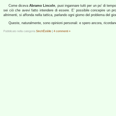
Come diceva
Abramo Lincoln
, puoi ingannare tutti per un po’ di te
sei ciò che avevi fatto intendere di essere. E’ possibile concepire un p
altrimenti, si affonda nella tattica, parlando ogni giorno del problema del g
Queste, naturalmente, sono opinioni personali: e spero ancora, ricordand
Pubblicato nella categoria
SinchËstèile
|
4 commenti »