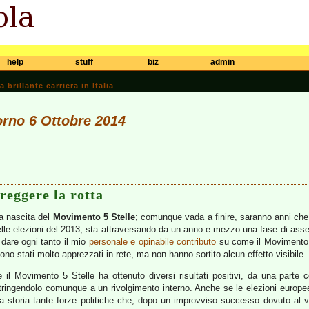
help
stuff
biz
admin
brillante carriera in Italia
iorno 6 Ottobre 2014
reggere la rotta
la nascita del
Movimento 5 Stelle
; comunque vada a finire, saranno anni che r
elle elezioni del 2013, sta attraversando da un anno e mezzo una fase di asse
 dare ogni tanto il mio
personale e opinabile contributo
su come il Movimento p
 sono stati molto apprezzati in rete, ma non hanno sortito alcun effetto visibile.
il Movimento 5 Stelle ha ottenuto diversi risultati positivi, da una parte c
ostringendolo comunque a un rivolgimento interno. Anche se le elezioni euro
a storia tante forze politiche che, dopo un improvviso successo dovuto al vo