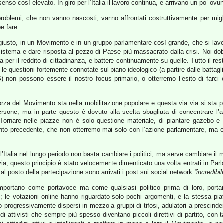
o così elevato. In giro per l’Italia il lavoro continua, e arrivano un po’ ovunq
 problemi, che non vanno nascosti; vanno affrontati costruttivamente per mi
e fare.
iusto, in un Movimento e in un gruppo parlamentare così grande, che si lavori
 sistema e dare risposta al pezzo di Paese più massacrato dalla crisi. Noi do
lla per il reddito di cittadinanza, e battere continuamente su quelle. Tutto il 
 le questioni fortemente connotate sul piano ideologico (a partire dalle battagli
) non possono essere il nostro focus primario, o otterremo l’esito di farci
rza del Movimento sta nella mobilitazione popolare e questa via via si sta per
 persone, ma in parte questo è dovuto alla scelta sbagliata di concentrare l’
o. Tornare nelle piazze non è solo questione materiale, di piantare gazebo 
 al punto precedente, che non otterremo mai solo con l’azione parlamentare, ma 
talia nel lungo periodo non basta cambiare i politici, ma serve cambiare il mod
ttavia, questo principio è stato velocemente dimenticato una volta entrati in Pa
al posto della partecipazione sono arrivati i post sui social network
“incredibil
portano come portavoce ma come qualsiasi politico prima di loro, porta
ci; le votazioni online hanno riguardato solo pochi argomenti, e la stessa pi
sono progressivamente dispersi in mezzo a gruppi di tifosi, adulatori a prescinder
di attivisti che sempre più spesso diventano piccoli direttivi di partito, con