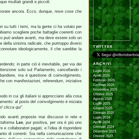
ue risultati grandi e piccoli.
gliorare ancora. Ecco, dunque, nove cose che
 su tutti i temi, ma la gente ci ha votato per
bbiamo scegliere poche battaglie coerenti con
resto può andare avanti, ma deve essere solo un
e della sinistra radicale, che purtroppo diversi
TWITTER
 connotare ideologicamente, il che sarebbe la
dendo; in parte ciò è inevitabile, per via dei
ARCHIVI
attenzione solo sul Parlamento, cancellando i
Luglio 2026
e bandiere, ma è questione di coinvolgimento,
Aprile 2026
Febbraio 2026
che con manifestazioni, referendum, iniziative
Gennaio 2026
Novembre 2025
Ottobre 2025
o in cui gli italiani si approcciano alla cosa
Agosto 2025
rlamento: al posto del coinvolgimento è iniziata
Luglio 2025
e! clicca qui”
.
Giugno 2025
Gennaio 2025
ndo avanti proposte mai discusse in rete e
Luglio 2024
attaforma
Lex
, pur positiva, per ora è più uno
Aprile 2024
Gennaio 2024
e e collaboratori pagati; e l’idea di rispondere
Dicembre 2023
 tanto di correnti. Sia nella comunicazione che
Ottobre 2023