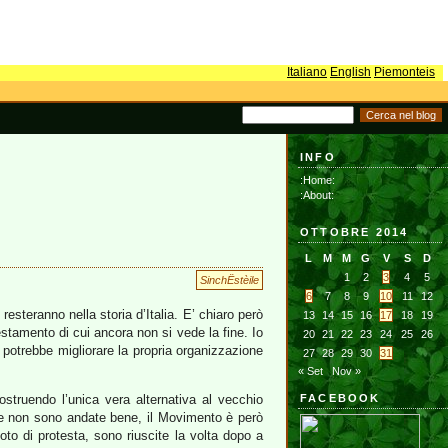
Italiano
English
Piemonteis
INFO
:Home:
:About:
OTTOBRE 2014
L
M
M
G
V
S
D
1
2
3
4
5
SinchËstèile
6
7
8
9
10
11
12
esteranno nella storia d’Italia. E’ chiaro però
13
14
15
16
17
18
19
stamento di cui ancora non si vede la fine. Io
20
21
22
23
24
25
26
otrebbe migliorare la propria organizzazione
27
28
29
30
31
« Set
Nov »
ostruendo l’unica vera alternativa al vecchio
FACEBOOK
pee non sono andate bene, il Movimento è però
to di protesta, sono riuscite la volta dopo a