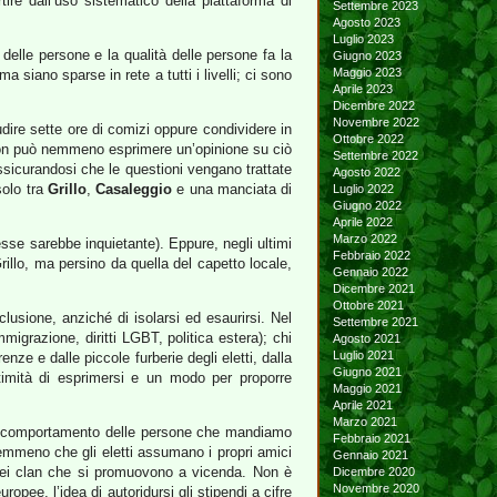
tire dall’uso sistematico della piattaforma di
Settembre 2023
Agosto 2023
Luglio 2023
elle persone e la qualità delle persone fa la
Giugno 2023
Maggio 2023
 siano sparse in rete a tutti i livelli; ci sono
Aprile 2023
Dicembre 2022
Novembre 2022
dire sette ore di comizi oppure condividere in
Ottobre 2022
qua non può nemmeno esprimere un’opinione su ciò
Settembre 2022
 assicurandosi che le questioni vengano trattate
Agosto 2022
solo tra
Grillo
,
Casaleggio
e una manciata di
Luglio 2022
Giugno 2022
Aprile 2022
Marzo 2022
sse sarebbe inquietante). Eppure, negli ultimi
Febbraio 2022
illo, ma persino da quella del capetto locale,
Gennaio 2022
Dicembre 2021
Ottobre 2021
usione, anziché di isolarsi ed esaurirsi. Nel
Settembre 2021
immigrazione, diritti LGBT, politica estera); chi
Agosto 2021
Luglio 2021
nze e dalle piccole furberie degli eletti, dalla
Giugno 2021
timità di esprimersi e un modo per proporre
Maggio 2021
Aprile 2021
Marzo 2021
di comportamento delle persone che mandiamo
Febbraio 2021
 nemmeno che gli eletti assumano i propri amici
Gennaio 2021
 e dei clan che si promuovono a vicenda. Non è
Dicembre 2020
Novembre 2020
ropee, l’idea di autoridursi gli stipendi a cifre