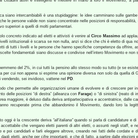
i cittadini attivi e intelligenti e mettere in mano a loro il Movimento, a par
ica siano intercambiabili è una stupidaggine: le idee camminano sulle gambe d
che le persone valide non siano concentrate nelle posizioni di responsabilità, ma
 superiori a quelli di molti parlamentari.
olo concreto indicato ad eletti e attivisti è venire al
Circo Massimo
ad applau
i livelli istituzionali è scarsa se non nulla, anzi si dice che chi è eletto di 
eletti di tutti i livelli e le persone che hanno specifiche competenze da offrire,
e scelte fondamentali siano discusse e condivise nell’intero Movimento e non 
emmeno del 2%, in cui tutti la pensino allo stesso modo su tutto (e se esiste
a per cui non appena si esprime una opinione diversa non solo da quella di Gr
ai vendendo, sei invidioso, vattene nel
PD
.
do che permette alle organizzazioni umane di evolvere e di crescere per incl
o delle posizioni “di destra” (alleanza con
Farage
) o “di sinistra” (reato di 
area maggiore, è deluso dalla deriva antipartecipativa e accentratrice, dalle care
vanno recuperate prima che abbandonino il Movimento, dando loro la legit
to oggi è la crescente deriva
“all’italiana”
quando si parla di candidature e 
accettabile che vengano eletti parenti di altri eletti, o assunti negli staff, e
re e poi candidarli e farli eleggere altrove, creando nei fatti delle cordate
li eletti, anche per cifre importanti, e che di fatto, a partire dalle elezioni eu