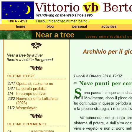
Wandering on the Web since 1995
Thu 6 - 4:51
Hello, unidentified human being!
home
blog
personal
activities
Near a tree
ovvero come rovinarsi una 
Archivio per il g
Near a tree by a river
there's a hole in the ground
Lunedì 6 Ottobre 2014, 12:32
ULTIMI POST
Nove punti per cor
27/7
Opera sì, nazismo no
S
14/7
La parola proibita
ono passati cinque anni dal
1/4
In campo con voi
che il Movimento, dopo il picco d
23/2
Nuovo cinema Luftansia
(2026)
ho continuato in questo periodo a
11/2
Wormslayer
e la propria strategia; i miei post
Va comunque sottolineato che 
sistema di potere, e dall’altra c
ULTIMI COMMENTI
vivo e vegeto; e non ci sono nell
gs
La parola proibita