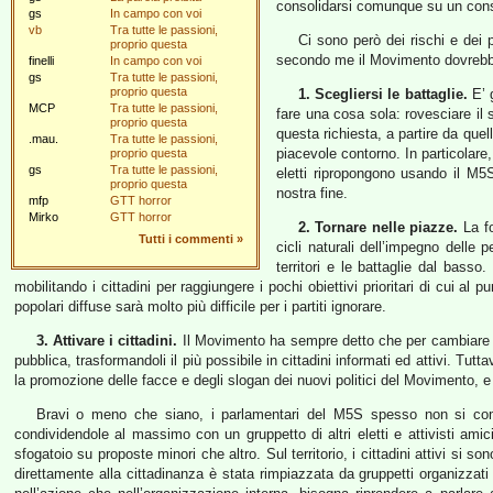
consolidarsi comunque su un consens
gs
In campo con voi
vb
Tra tutte le passioni,
Ci sono però dei rischi e dei
proprio questa
secondo me il Movimento dovrebb
finelli
In campo con voi
gs
Tra tutte le passioni,
proprio questa
1. Scegliersi le battaglie.
E’ g
MCP
Tra tutte le passioni,
fare una cosa sola: rovesciare il
proprio questa
questa richiesta, a partire da que
.mau.
Tra tutte le passioni,
piacevole contorno. In particolare,
proprio questa
gs
Tra tutte le passioni,
eletti ripropongono usando il M5S
proprio questa
nostra fine.
mfp
GTT horror
Mirko
GTT horror
2. Tornare nelle piazze.
La fo
Tutti i commenti
»
cicli naturali dell’impegno delle
territori e le battaglie dal bass
mobilitando i cittadini per raggiungere i pochi obiettivi prioritari di cui
popolari diffuse sarà molto più difficile per i partiti ignorare.
3. Attivare i cittadini.
Il Movimento ha sempre detto che per cambiare l’I
pubblica, trasformandoli il più possibile in cittadini informati ed attivi. Tu
la promozione delle facce e degli slogan dei nuovi politici del Movimento, e 
Bravi o meno che siano, i parlamentari del M5S spesso non si com
condividendole al massimo con un gruppetto di altri eletti e attivisti ami
sfogatoio su proposte minori che altro. Sul territorio, i cittadini attivi si 
direttamente alla cittadinanza è stata rimpiazzata da gruppetti organizzati 