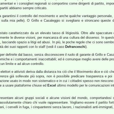
amentari e i consiglieri regionali si comportino come dirigenti di partito, impo
partiti abbiamo sempre criticato.
a garantirsi il controllo del movimento e anche qualche vantaggio personale,
o sulla mia pelle). O Grillo e Casaleggio si svegliano e stroncano queste 
ato caratterizzato da un elevato tasso di litigiosità. Oltre alle spaccature
rocamente le diverse visioni, per mancanza di una cultura del dissenso. In q
lasciando spazio a litigi ed abusi. In più, le poche regole che ci sono sembr
 dei suoi rapporti con lo staff (vedi il caso
Defranceschi
).
 per definirle dal basso, senza disconoscere il ruolo di garante di Grillo e Ca
miche e i comportamenti inaccettabili; ed è comunque meglio avere delle proce
cun limite e ad alcun controllo.
elettori e attivisti deriva dalla distanza tra ciò che il Movimento dice e ciò che 
oerenze già sollevate più sopra, non è possibile predicare trasparenza e poi
otazione usato in modo non sistematico e in cui i cittadini spesso non riesco
are a usare piattaforme chiuse ed
Excel
ultimo modello per le comunicazioni in
resentare alcuni gruppi sociali e alcune visioni del mondo, comportandosi c
 assolutamente chiaro chi vuole rappresentare. Vogliamo essere il partito fort
, i cervelli in fuga, i cinquantenni senza lavoro, i nazionalisti anti-immigrati, gl