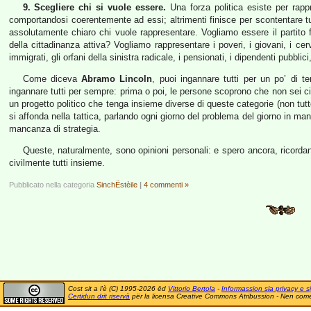
9. Scegliere chi si vuole essere.
Una forza politica esiste per rapp
comportandosi coerentemente ad essi; altrimenti finisce per scontentare tut
assolutamente chiaro chi vuole rappresentare. Vogliamo essere il partito fo
della cittadinanza attiva? Vogliamo rappresentare i poveri, i giovani, i cerv
immigrati, gli orfani della sinistra radicale, i pensionati, i dipendenti pubblic
Come diceva
Abramo Lincoln
, puoi ingannare tutti per un po’ di
ingannare tutti per sempre: prima o poi, le persone scoprono che non sei ci
un progetto politico che tenga insieme diverse di queste categorie (non tut
si affonda nella tattica, parlando ogni giorno del problema del giorno in ma
mancanza di strategia.
Queste, naturalmente, sono opinioni personali: e spero ancora, ricordan
civilmente tutti insieme.
Pubblicato nella categoria
SinchËstèile
|
4 commenti »
Cost sit a l'è (C) 1995-2026 ëd
Vittorio Bertola
-
Informassion sla privacy e si
Certidun drit riservà
për la licensa Creative Commons Atribussion - Nen comer