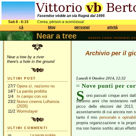
Fasendse vëdde an sla Ragnà dal 1995
Sab 8 - 6:15
Cerea, përson-a sconòssua!
cà
blog
përsonal
atività
Near a tree
ovvero come rovinarsi una 
Archivio per il g
Near a tree by a river
there's a hole in the ground
Lunedì 6 Ottobre 2014, 12:32
ULTIMI POST
Nove punti per cor
27/7
Opera sì, nazismo no
S
14/7
La parola proibita
ono passati cinque anni dal
1/4
In campo con voi
saranno anni che resteranno nell
23/2
Nuovo cinema Luftansia
(2026)
picco delle elezioni del 201
11/2
Wormslayer
assestamento di cui ancora non si 
tanto il mio
personale e opinabil
propria organizzazione e la propri
ULTIMI COMMENTI
ma non hanno sortito alcun effetto 
gs
La parola proibita