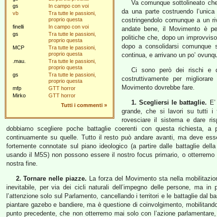
Va comunque sottolineato che i
gs
In campo con voi
da una parte costruendo l’unica 
vb
Tra tutte le passioni,
proprio questa
costringendolo comunque a un ri
finelli
In campo con voi
andate bene, il Movimento è per
gs
Tra tutte le passioni,
politiche che, dopo un improvviso
proprio questa
dopo a consolidarsi comunque su
MCP
Tra tutte le passioni,
proprio questa
continua, e arrivano un po’ ovunque
.mau.
Tra tutte le passioni,
proprio questa
Ci sono però dei rischi e d
gs
Tra tutte le passioni,
costruttivamente per migliora
proprio questa
Movimento dovrebbe fare.
mfp
GTT horror
Mirko
GTT horror
1. Scegliersi le battaglie.
E’ 
Tutti i commenti
»
grande, che si lavori su tutti 
rovesciare il sistema e dare ri
dobbiamo scegliere poche battaglie coerenti con questa richiesta, a pa
continuamente su quelle. Tutto il resto può andare avanti, ma deve esser
fortemente connotate sul piano ideologico (a partire dalle battaglie della 
usando il M5S) non possono essere il nostro focus primario, o otterremo l
nostra fine.
2. Tornare nelle piazze.
La forza del Movimento sta nella mobilitazion
inevitabile, per via dei cicli naturali dell’impegno delle persone, ma in
l’attenzione solo sul Parlamento, cancellando i territori e le battaglie dal 
piantare gazebo e bandiere, ma è questione di coinvolgimento, mobilitando i c
punto precedente, che non otterremo mai solo con l’azione parlamentare, 