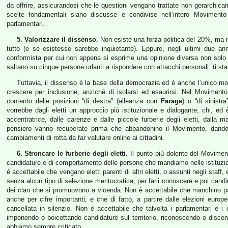
da offrire, assicurandosi che le questioni vengano trattate non gerarchicam
scelte fondamentali siano discusse e condivise nell’intero Movimen
parlamentari.
5. Valorizzare il dissenso.
Non esiste una forza politica del 20%, ma 
tutto (e se esistesse sarebbe inquietante). Eppure, negli ultimi due an
conformista per cui non appena si esprime una opinione diversa non solo d
saltano su cinque persone urlanti a rispondere con attacchi personali: ti st
Tuttavia, il dissenso è la base della democrazia ed è anche l’unico m
crescere per inclusione, anziché di isolarsi ed esaurirsi. Nel Moviment
contento delle posizioni “di destra” (alleanza con
Farage
) o “di sinistr
vorrebbe dagli eletti un approccio più istituzionale e dialogante; chi, ed 
accentratrice, dalle carenze e dalle piccole furberie degli eletti, dalla
pensiero vanno recuperate prima che abbandonino il Movimento, dando 
cambiamenti di rotta da far valutare online ai cittadini.
6. Stroncare le furberie degli eletti.
Il punto più dolente del Movimen
candidature e di comportamento delle persone che mandiamo nelle istituzio
è accettabile che vengano eletti parenti di altri eletti, o assunti negli staf
senza alcun tipo di selezione meritocratica, per farli conoscere e poi candida
dei clan che si promuovono a vicenda. Non è accettabile che manchino parec
anche per cifre importanti, e che di fatto, a partire dalle elezioni europe
cancellata in silenzio. Non è accettabile che talvolta i parlamentari e i c
imponendo o boicottando candidature sul territorio, riconoscendo o discono
abbiamo sempre criticato.