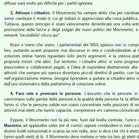
diffuse sarà molto più difficile per i partiti ignorare.
3. Attivare i cittadini.
Il Movimento ha sempre detto che per cambiare l
serve cambiare il modo in cui gli italiani si approcciano alla cosa pubblica, t
Tuttavia, questo principio è stato velocemente dimenticato una volta entr
promozione delle facce e degli slogan dei nuovi politici del Movimento, e a
network
“incredibile! clicca qui”
.
Bravi o meno che siano, i parlamentari del M5S spesso non si compo
loro, portando avanti proposte mai discusse in rete e condividendole al ma
votazioni online hanno riguardato solo pochi argomenti, e la stessa pi
proposte minori che altro. Sul territorio, i cittadini attivi si sono progr
prescindere e collaboratori pagati; e l’idea di rispondere direttamente alla
attivisti che sempre più spesso diventano piccoli direttivi di partito, con 
nell’organizzazione interna, bisogna riprendere a parlare ai cittadini attivi 
dall’uso sistematico della piattaforma di votazione online.
4. Fare rete e premiare le persone.
L’assunto che le persone in p
camminano sulle gambe delle persone e la qualità delle persone fa la differe
fanno sì che le persone valide non siano concentrate nelle posizioni di resp
attivisti mai eletti che hanno capacità, competenze e/o carisma comunicativo
Eppure, il Movimento non fa più rete; fuori dal livello centrale, l’unico 
Massimo
ad applaudire sette ore di comizi oppure condividere in rete i 
diversi livelli istituzionali è scarsa se non nulla, anzi si dice che chi è 
fanno quelli eletti di là. Il Movimento deve mettere in rete tra loro gli eletti