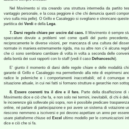
Nel Movimento si sta creando una struttura intermedia da partito tes
vantaggio personale, e la cosa peggiore è che chi denuncia questi comport
vivo sulla mia pelle). O Grillo e Casaleggio si svegliano e stroncano quest
partitica dei
Verdi
e della
Lega
.
7. Darsi regole chiare per uscire dal caos.
Il Movimento è sempre stato
spaccature dovute a problemi veri come quelli del punto precedente, 
reciprocamente le diverse visioni, per mancanza di una cultura del dis
normate in maniera estremamente rigida, ma su altre non c’è alcuna regola,
che ci sono sembrano cambiare di volta in volta a seconda delle conven
della bontà dei suoi rapporti con lo staff (vedi il caso
Defranceschi
).
E’ giunto il momento di darsi delle regole chiare e delle modalità chi
garante di Grillo e Casaleggio ma permettendo alla rete di esprimersi a
radice le polemiche e i comportamenti inaccettabili; ed è comunque me
situazione attuale, in cui nei fatti si formano strutture e gerarchie non sott
8. Essere coerenti tra il dire e il fare.
Parte della disaffezione di mo
Movimento dice e ciò che fa, e non solo nei termini, inevitabili, di chi è de
le incoerenze già sollevate più sopra, non è possibile predicare trasparenza
online, né parlare di partecipazione e poi avere un sistema di votazione u
riescono nemmeno a iscriversi e poi devono aspettare un anno per essere c
usare piattaforme chiuse ed
Excel
ultimo modello per le comunicazioni in
dice e ciò che si fa.