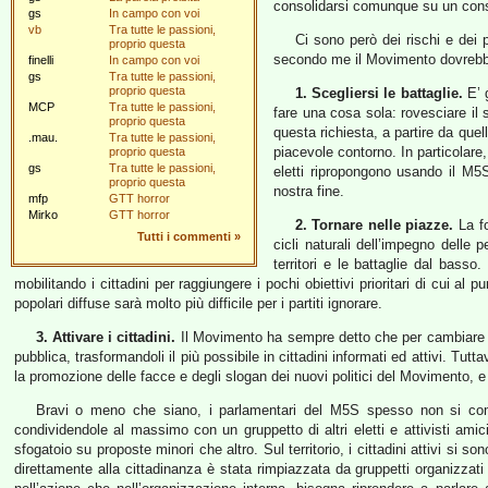
consolidarsi comunque su un consens
gs
In campo con voi
vb
Tra tutte le passioni,
Ci sono però dei rischi e dei
proprio questa
secondo me il Movimento dovrebb
finelli
In campo con voi
gs
Tra tutte le passioni,
proprio questa
1. Scegliersi le battaglie.
E’ g
MCP
Tra tutte le passioni,
fare una cosa sola: rovesciare il
proprio questa
questa richiesta, a partire da que
.mau.
Tra tutte le passioni,
piacevole contorno. In particolare,
proprio questa
gs
Tra tutte le passioni,
eletti ripropongono usando il M5S
proprio questa
nostra fine.
mfp
GTT horror
Mirko
GTT horror
2. Tornare nelle piazze.
La fo
Tutti i commenti
»
cicli naturali dell’impegno delle
territori e le battaglie dal bass
mobilitando i cittadini per raggiungere i pochi obiettivi prioritari di cui
popolari diffuse sarà molto più difficile per i partiti ignorare.
3. Attivare i cittadini.
Il Movimento ha sempre detto che per cambiare l’I
pubblica, trasformandoli il più possibile in cittadini informati ed attivi. Tu
la promozione delle facce e degli slogan dei nuovi politici del Movimento, e 
Bravi o meno che siano, i parlamentari del M5S spesso non si com
condividendole al massimo con un gruppetto di altri eletti e attivisti ami
sfogatoio su proposte minori che altro. Sul territorio, i cittadini attivi si 
direttamente alla cittadinanza è stata rimpiazzata da gruppetti organizzati 