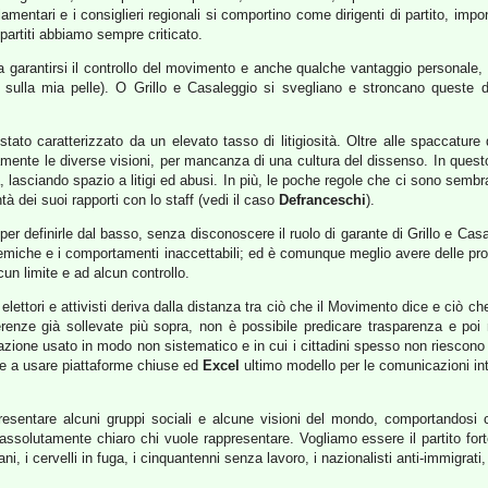
amentari e i consiglieri regionali si comportino come dirigenti di partito, impo
partiti abbiamo sempre criticato.
a garantirsi il controllo del movimento e anche qualche vantaggio personale,
o sulla mia pelle). O Grillo e Casaleggio si svegliano e stroncano queste 
ato caratterizzato da un elevato tasso di litigiosità. Oltre alle spaccature
rocamente le diverse visioni, per mancanza di una cultura del dissenso. In q
lasciando spazio a litigi ed abusi. In più, le poche regole che ci sono sembr
 dei suoi rapporti con lo staff (vedi il caso
Defranceschi
).
 per definirle dal basso, senza disconoscere il ruolo di garante di Grillo e Ca
miche e i comportamenti inaccettabili; ed è comunque meglio avere delle proce
cun limite e ad alcun controllo.
elettori e attivisti deriva dalla distanza tra ciò che il Movimento dice e ciò che 
oerenze già sollevate più sopra, non è possibile predicare trasparenza e poi
otazione usato in modo non sistematico e in cui i cittadini spesso non riesco
are a usare piattaforme chiuse ed
Excel
ultimo modello per le comunicazioni in
resentare alcuni gruppi sociali e alcune visioni del mondo, comportandosi c
 assolutamente chiaro chi vuole rappresentare. Vogliamo essere il partito fort
, i cervelli in fuga, i cinquantenni senza lavoro, i nazionalisti anti-immigrati, gl