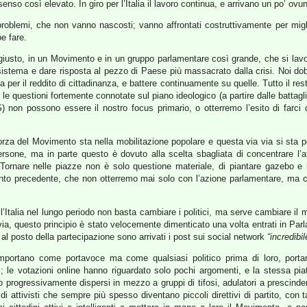
o così elevato. In giro per l’Italia il lavoro continua, e arrivano un po’ ovunq
 problemi, che non vanno nascosti; vanno affrontati costruttivamente per mi
e fare.
iusto, in un Movimento e in un gruppo parlamentare così grande, che si lavori
 sistema e dare risposta al pezzo di Paese più massacrato dalla crisi. Noi do
lla per il reddito di cittadinanza, e battere continuamente su quelle. Tutto il 
 le questioni fortemente connotate sul piano ideologico (a partire dalle battagli
) non possono essere il nostro focus primario, o otterremo l’esito di farci
rza del Movimento sta nella mobilitazione popolare e questa via via si sta per
 persone, ma in parte questo è dovuto alla scelta sbagliata di concentrare l’
o. Tornare nelle piazze non è solo questione materiale, di piantare gazebo 
 al punto precedente, che non otterremo mai solo con l’azione parlamentare, ma 
talia nel lungo periodo non basta cambiare i politici, ma serve cambiare il mod
ttavia, questo principio è stato velocemente dimenticato una volta entrati in Pa
al posto della partecipazione sono arrivati i post sui social network
“incredibil
portano come portavoce ma come qualsiasi politico prima di loro, porta
ci; le votazioni online hanno riguardato solo pochi argomenti, e la stessa pi
sono progressivamente dispersi in mezzo a gruppi di tifosi, adulatori a prescinder
di attivisti che sempre più spesso diventano piccoli direttivi di partito, con