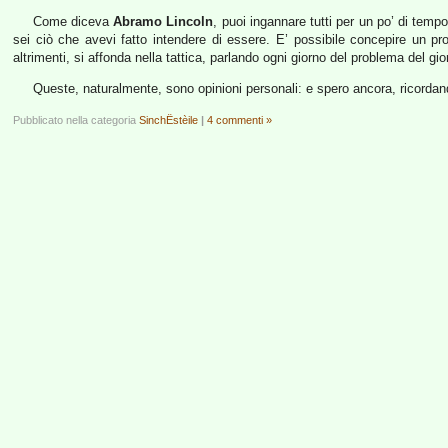
Come diceva
Abramo Lincoln
, puoi ingannare tutti per un po’ di te
sei ciò che avevi fatto intendere di essere. E’ possibile concepire un p
altrimenti, si affonda nella tattica, parlando ogni giorno del problema del g
Queste, naturalmente, sono opinioni personali: e spero ancora, ricordand
Pubblicato nella categoria
SinchËstèile
|
4 commenti »