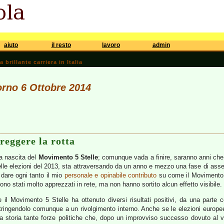
aiuto
il resto
lavoro
admin
brillante carriera in Italia
iorno 6 Ottobre 2014
reggere la rotta
la nascita del
Movimento 5 Stelle
; comunque vada a finire, saranno anni che r
elle elezioni del 2013, sta attraversando da un anno e mezzo una fase di asse
 dare ogni tanto il mio
personale e opinabile contributo
su come il Movimento p
 sono stati molto apprezzati in rete, ma non hanno sortito alcun effetto visibile.
il Movimento 5 Stelle ha ottenuto diversi risultati positivi, da una parte c
ostringendolo comunque a un rivolgimento interno. Anche se le elezioni euro
a storia tante forze politiche che, dopo un improvviso successo dovuto al vo