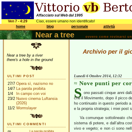
Affacciato sul Web dal 1995
Ven 7 - 4:29
Ciao, essere umano non identificato!
home
blog
personale
attività
Near a tree
ovvero come rovinarsi una 
Archivio per il g
Near a tree by a river
there's a hole in the ground
Lunedì 6 Ottobre 2014, 12:32
ULTIMI POST
Nove punti per cor
27/7
Opera sì, nazismo no
S
14/7
La parola proibita
ono passati cinque anni dal
1/4
In campo con voi
che il Movimento, dopo il picco d
23/2
Nuovo cinema Luftansia
(2026)
ho continuato in questo periodo a
11/2
Wormslayer
e la propria strategia; i miei post
Va comunque sottolineato che 
sistema di potere, e dall’altra c
ULTIMI COMMENTI
vivo e vegeto; e non ci sono nell
gs
La parola proibita