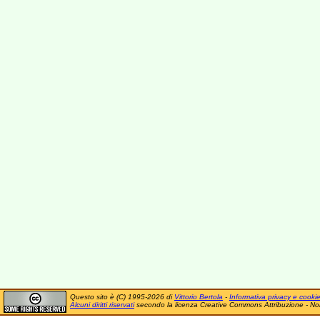
Questo sito è (C) 1995-2026 di
Vittorio Bertola
-
Informativa privacy e cooki
Alcuni diritti riservati
secondo la licenza Creative Commons Attribuzione - No