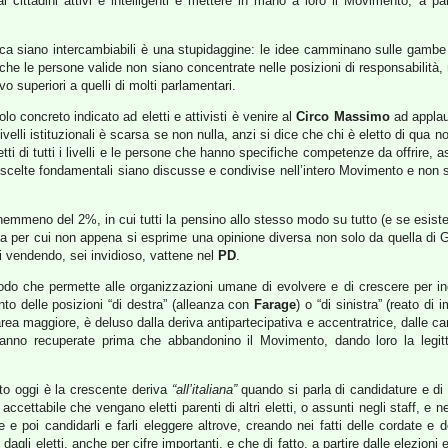
i cittadini attivi e intelligenti e mettere in mano a loro il Movimento, a par
ica siano intercambiabili è una stupidaggine: le idee camminano sulle gambe d
che le persone valide non siano concentrate nelle posizioni di responsabilità, ma
 superiori a quelli di molti parlamentari.
olo concreto indicato ad eletti e attivisti è venire al
Circo Massimo
ad applau
i livelli istituzionali è scarsa se non nulla, anzi si dice che chi è eletto di 
eletti di tutti i livelli e le persone che hanno specifiche competenze da offrire,
e scelte fondamentali siano discusse e condivise nell’intero Movimento e non 
emmeno del 2%, in cui tutti la pensino allo stesso modo su tutto (e se esiste
a per cui non appena si esprime una opinione diversa non solo da quella di Gr
ai vendendo, sei invidioso, vattene nel
PD
.
do che permette alle organizzazioni umane di evolvere e di crescere per incl
o delle posizioni “di destra” (alleanza con
Farage
) o “di sinistra” (reato di 
area maggiore, è deluso dalla deriva antipartecipativa e accentratrice, dalle care
vanno recuperate prima che abbandonino il Movimento, dando loro la legit
to oggi è la crescente deriva
“all’italiana”
quando si parla di candidature e 
accettabile che vengano eletti parenti di altri eletti, o assunti negli staff, e
re e poi candidarli e farli eleggere altrove, creando nei fatti delle cordate
li eletti, anche per cifre importanti, e che di fatto, a partire dalle elezioni eu