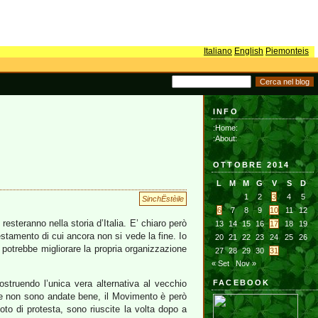
Italiano
English
Piemonteis
INFO
:Home:
:About:
OTTOBRE 2014
L
M
M
G
V
S
D
1
2
3
4
5
SinchËstèile
6
7
8
9
10
11
12
esteranno nella storia d’Italia. E’ chiaro però
13
14
15
16
17
18
19
stamento di cui ancora non si vede la fine. Io
20
21
22
23
24
25
26
otrebbe migliorare la propria organizzazione
27
28
29
30
31
« Set
Nov »
ostruendo l’unica vera alternativa al vecchio
FACEBOOK
pee non sono andate bene, il Movimento è però
to di protesta, sono riuscite la volta dopo a