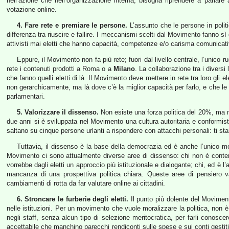
nell’azione che nell’organizzazione interna, bisogna riprendere a parlare a
votazione online.
4. Fare rete e premiare le persone.
L’assunto che le persone in polit
differenza tra riuscire e fallire. I meccanismi scelti dal Movimento fanno sì 
attivisti mai eletti che hanno capacità, competenze e/o carisma comunicativo
Eppure, il Movimento non fa più rete; fuori dal livello centrale, l’unico ru
rete i contenuti prodotti a Roma o a
Milano
. La collaborazione tra i divers
che fanno quelli eletti di là. Il Movimento deve mettere in rete tra loro gli 
non gerarchicamente, ma là dove c’è la miglior capacità per farlo, e che l
parlamentari.
5. Valorizzare il dissenso.
Non esiste una forza politica del 20%, ma n
due anni si è sviluppata nel Movimento una cultura autoritaria e conformist
saltano su cinque persone urlanti a rispondere con attacchi personali: ti st
Tuttavia, il dissenso è la base della democrazia ed è anche l’unico mo
Movimento ci sono attualmente diverse aree di dissenso: chi non è content
vorrebbe dagli eletti un approccio più istituzionale e dialogante; chi, ed è l’
mancanza di una prospettiva politica chiara. Queste aree di pensiero 
cambiamenti di rotta da far valutare online ai cittadini.
6. Stroncare le furberie degli eletti.
Il punto più dolente del Movimen
nelle istituzioni. Per un movimento che vuole moralizzare la politica, non è 
negli staff, senza alcun tipo di selezione meritocratica, per farli conosce
accettabile che manchino parecchi rendiconti sulle spese e sui conti gestiti dag