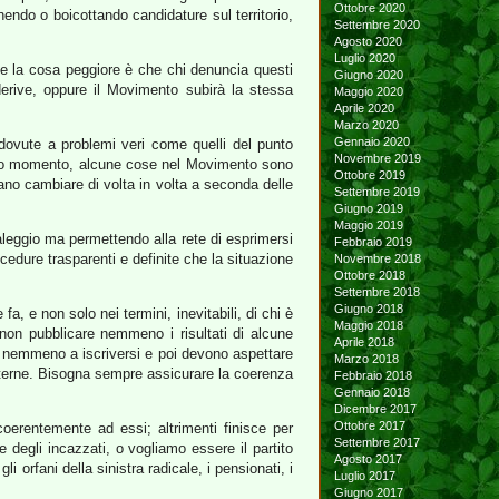
Ottobre 2020
nendo o boicottando candidature sul territorio,
Settembre 2020
Agosto 2020
Luglio 2020
 e la cosa peggiore è che chi denuncia questi
Giugno 2020
derive, oppure il Movimento subirà la stessa
Maggio 2020
Aprile 2020
Marzo 2020
Gennaio 2020
 dovute a problemi veri come quelli del punto
Novembre 2019
uesto momento, alcune cose nel Movimento sono
Ottobre 2019
ano cambiare di volta in volta a seconda delle
Settembre 2019
Giugno 2019
Maggio 2019
saleggio ma permettendo alla rete di esprimersi
Febbraio 2019
dure trasparenti e definite che la situazione
Novembre 2018
Ottobre 2018
Settembre 2018
Giugno 2018
fa, e non solo nei termini, inevitabili, di chi è
Maggio 2018
 non pubblicare nemmeno i risultati di alcune
Aprile 2018
no nemmeno a iscriversi e poi devono aspettare
Marzo 2018
terne. Bisogna sempre assicurare la coerenza
Febbraio 2018
Gennaio 2018
Dicembre 2017
Ottobre 2017
oerentemente ad essi; altrimenti finisce per
Settembre 2017
e degli incazzati, o vogliamo essere il partito
Agosto 2017
i orfani della sinistra radicale, i pensionati, i
Luglio 2017
Giugno 2017