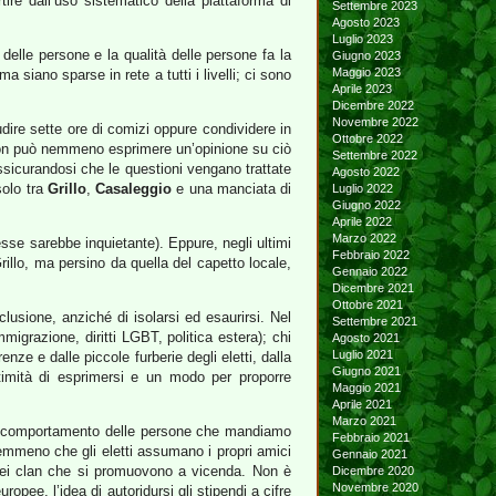
tire dall’uso sistematico della piattaforma di
Settembre 2023
Agosto 2023
Luglio 2023
elle persone e la qualità delle persone fa la
Giugno 2023
Maggio 2023
 siano sparse in rete a tutti i livelli; ci sono
Aprile 2023
Dicembre 2022
Novembre 2022
dire sette ore di comizi oppure condividere in
Ottobre 2022
qua non può nemmeno esprimere un’opinione su ciò
Settembre 2022
 assicurandosi che le questioni vengano trattate
Agosto 2022
solo tra
Grillo
,
Casaleggio
e una manciata di
Luglio 2022
Giugno 2022
Aprile 2022
Marzo 2022
sse sarebbe inquietante). Eppure, negli ultimi
Febbraio 2022
illo, ma persino da quella del capetto locale,
Gennaio 2022
Dicembre 2021
Ottobre 2021
usione, anziché di isolarsi ed esaurirsi. Nel
Settembre 2021
immigrazione, diritti LGBT, politica estera); chi
Agosto 2021
Luglio 2021
nze e dalle piccole furberie degli eletti, dalla
Giugno 2021
timità di esprimersi e un modo per proporre
Maggio 2021
Aprile 2021
Marzo 2021
di comportamento delle persone che mandiamo
Febbraio 2021
 nemmeno che gli eletti assumano i propri amici
Gennaio 2021
 e dei clan che si promuovono a vicenda. Non è
Dicembre 2020
Novembre 2020
ropee, l’idea di autoridursi gli stipendi a cifre