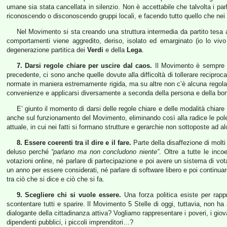
umane sia stata cancellata in silenzio. Non è accettabile che talvolta i parl
riconoscendo o disconoscendo gruppi locali, e facendo tutto quello che nei 
Nel Movimento si sta creando una struttura intermedia da partito tesa 
comportamenti viene aggredito, deriso, isolato ed emarginato (io lo viv
degenerazione partitica dei
Verdi
e della
Lega
.
7. Darsi regole chiare per uscire dal caos.
Il Movimento è sempre st
precedente, ci sono anche quelle dovute alla difficoltà di tollerare recip
normate in maniera estremamente rigida, ma su altre non c’è alcuna regola, 
convenienze e applicarsi diversamente a seconda della persona e della bontà
E’ giunto il momento di darsi delle regole chiare e delle modalità chiare
anche sul funzionamento del Movimento, eliminando così alla radice le pole
attuale, in cui nei fatti si formano strutture e gerarchie non sottoposte ad al
8. Essere coerenti tra il dire e il fare.
Parte della disaffezione di molti 
deluso perché
“parlano ma non concludono niente”
. Oltre a tutte le inc
votazioni online, né parlare di partecipazione e poi avere un sistema di v
un anno per essere considerati, né parlare di software libero e poi continu
tra ciò che si dice e ciò che si fa.
9. Scegliere chi si vuole essere.
Una forza politica esiste per rapp
scontentare tutti e sparire. Il Movimento 5 Stelle di oggi, tuttavia, non ha
dialogante della cittadinanza attiva? Vogliamo rappresentare i poveri, i giovani
dipendenti pubblici, i piccoli imprenditori…?