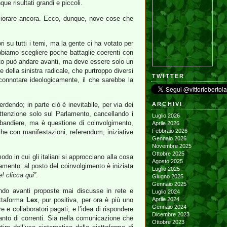
ue risultati grandi e piccoli.
gliorare ancora. Ecco, dunque, nove cose che
 su tutti i temi, ma la gente ci ha votato per
bbiamo scegliere poche battaglie coerenti con
resto può andare avanti, ma deve essere solo un
e della sinistra radicale, che purtroppo diversi
TWITTER
 connotare ideologicamente, il che sarebbe la
dendo; in parte ciò è inevitabile, per via dei
ARCHIVI
attenzione solo sul Parlamento, cancellando i
Luglio 2026
e bandiere, ma è questione di coinvolgimento,
Aprile 2026
Febbraio 2026
che con manifestazioni, referendum, iniziative
Gennaio 2026
Novembre 2025
Ottobre 2025
o in cui gli italiani si approcciano alla cosa
Agosto 2025
rlamento: al posto del coinvolgimento è iniziata
Luglio 2025
e! clicca qui”
.
Giugno 2025
Gennaio 2025
ndo avanti proposte mai discusse in rete e
Luglio 2024
attaforma
Lex
, pur positiva, per ora è più uno
Aprile 2024
Gennaio 2024
e e collaboratori pagati; e l’idea di rispondere
Dicembre 2023
 tanto di correnti. Sia nella comunicazione che
Ottobre 2023