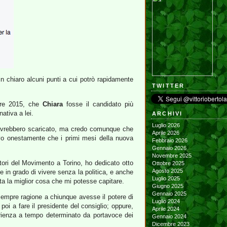
in chiaro alcuni punti a cui potrò rapidamente
TWITTER
bre 2015, che
Chiara
fosse il candidato più
ativa a lei.
ARCHIVI
Luglio 2026
i avrebbero scaricato, ma credo comunque che
Aprile 2026
avo onestamente che i primi mesi della nuova
Febbraio 2026
Gennaio 2026
Novembre 2025
ori del Movimento a Torino, ho dedicato otto
Ottobre 2025
Agosto 2025
te in grado di vivere senza la politica, e anche
Luglio 2025
ata la miglior cosa che mi potesse capitare.
Giugno 2025
Gennaio 2025
sempre ragione a chiunque avesse il potere di
Luglio 2024
poi a fare il presidente del consiglio; oppure,
Aprile 2024
sperienza a tempo determinato da portavoce dei
Gennaio 2024
Dicembre 2023