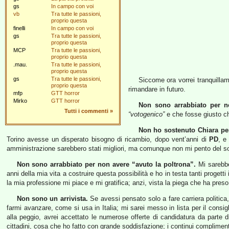
gs
In campo con voi
vb
Tra tutte le passioni,
proprio questa
finelli
In campo con voi
gs
Tra tutte le passioni,
proprio questa
MCP
Tra tutte le passioni,
proprio questa
.mau.
Tra tutte le passioni,
proprio questa
gs
Tra tutte le passioni,
Siccome ora vorrei tranquillam
proprio questa
rimandare in futuro.
mfp
GTT horror
Mirko
GTT horror
Non sono arrabbiato per no
Tutti i commenti
»
“votogenico”
e che fosse giusto che
Non ho sostenuto Chiara pe
Torino avesse un disperato bisogno di ricambio, dopo vent’anni di
PD
, e
amministrazione sarebbero stati migliori, ma comunque non mi pento del s
Non sono arrabbiato per non avere “avuto la poltrona”.
Mi sarebbe
anni della mia vita a costruire questa possibilità e ho in testa tanti proget
la mia professione mi piace e mi gratifica; anzi, vista la piega che ha pres
Non sono un arrivista.
Se avessi pensato solo a fare carriera politic
farmi avanzare, come si usa in Italia; mi sarei messo in lista per il consigl
alla peggio, avrei accettato le numerose offerte di candidatura da parte d
cittadini, cosa che ho fatto con grande soddisfazione; i continui complimenti