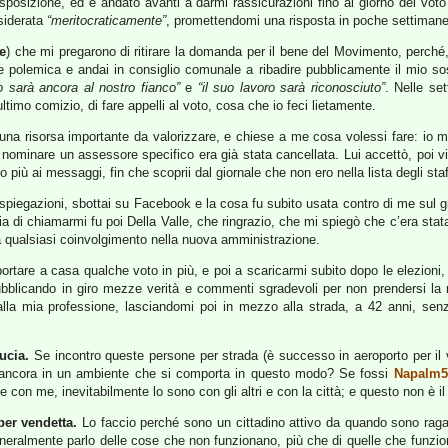
osizione, ed è andato avanti a darmi rassicurazioni fino al giorno del voto (
siderata
“meritocraticamente”
, promettendomi una risposta in poche settimane
le
) che mi pregarono di ritirare la domanda per il bene del Movimento, perché,
 polemica e andai in consiglio comunale a ribadire pubblicamente il mio so
io sarà ancora al nostro fianco”
e
“il suo lavoro sarà riconosciuto”
. Nelle se
l’ultimo comizio, di fare appelli al voto, cosa che io feci lietamente.
una risorsa importante da valorizzare, e chiese a me cosa volessi fare: io mi 
ominare un assessore specifico era già stata cancellata. Lui accettò, poi vi
ro più ai messaggi, fin che scoprii dal giornale che non ero nella lista degli staff
spiegazioni, sbottai su Facebook e la cosa fu subito usata contro di me sul 
ia di chiamarmi fu poi Della Valle, che ringrazio, che mi spiegò che c’era stat
a qualsiasi coinvolgimento nella nuova amministrazione.
 portare a casa qualche voto in più, e poi a scaricarmi subito dopo le elezi
ubblicando in giro mezze verità e commenti sgradevoli per non prendersi la r
la mia professione, lasciandomi poi in mezzo alla strada, a 42 anni, sen
ucia.
Se incontro queste persone per strada (è successo in aeroporto per il
re ancora in un ambiente che si comporta in questo modo? Se fossi
Napalm5
con me, inevitabilmente lo sono con gli altri e con la città; e questo non è il
er vendetta.
Lo faccio perché sono un cittadino attivo da quando sono rag
 Generalmente parlo delle cose che non funzionano, più che di quelle che funzio