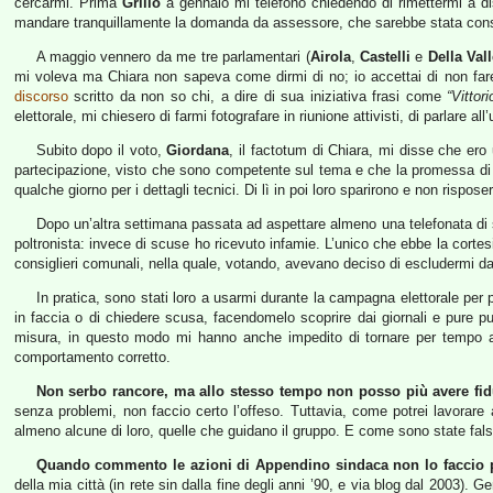
cercarmi. Prima
Grillo
a gennaio mi telefonò chiedendo di rimettermi a disp
mandare tranquillamente la domanda da assessore, che sarebbe stata con
A maggio vennero da me tre parlamentari (
Airola
,
Castelli
e
Della Val
mi voleva ma Chiara non sapeva come dirmi di no; io accettai di non fare
discorso
scritto da non so chi, a dire di sua iniziativa frasi come
“Vittor
elettorale, mi chiesero di farmi fotografare in riunione attivisti, di parlare al
Subito dopo il voto,
Giordana
, il factotum di Chiara, mi disse che ero 
partecipazione, visto che sono competente sul tema e che la promessa di n
qualche giorno per i dettagli tecnici. Di lì in poi loro sparirono e non rispose
Dopo un’altra settimana passata ad aspettare almeno una telefonata di 
poltronista: invece di scuse ho ricevuto infamie. L’unico che ebbe la cortes
consiglieri comunali, nella quale, votando, avevano deciso di escludermi d
In pratica, sono stati loro a usarmi durante la campagna elettorale per
in faccia o di chiedere scusa, facendomelo scoprire dai giornali e pure p
misura, in questo modo mi hanno anche impedito di tornare per tempo al
comportamento corretto.
Non serbo rancore, ma allo stesso tempo non posso più avere fid
senza problemi, non faccio certo l’offeso. Tuttavia, come potrei lavora
almeno alcune di loro, quelle che guidano il gruppo. E come sono state false 
Quando commento le azioni di Appendino sindaca non lo faccio p
della mia città (in rete sin dalla fine degli anni ’90, e via blog dal 2003).