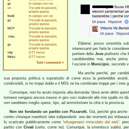
gs
In campo con voi
vb
Tra tutte le passioni,
proprio questa
finelli
In campo con voi
gs
Tra tutte le passioni,
proprio questa
MCP
Tra tutte le passioni,
proprio questa
.mau.
Tra tutte le passioni,
proprio questa
Ebbene, posso smentirla subi
gs
Tra tutte le passioni,
proprio questa
interessanti per farla le considere
mfp
GTT horror
portiere della
Juve
piuttosto che i
Mirko
GTT horror
candiderebbe mai, anche prima 
Tutti i commenti
»
l’usciere in
Municipio
, secondo v
Ma anche perché, per candidar
sua proposta politica e soprattutto di come esso la porterebbe avant
condivisibili, io ho troppi dubbi e il M5S ne ha combinate troppe per i miei g
Comunque, non ho avuto risposta alla domanda
“dove avrei detto ques
torinese vengano ancora messe in giro voci malevole alle mie spalle mi dà 
non sarebbero meglio spese, tipo, ad amministrare la città e la provincia.
Non sto fondando un partito con Pizzarotti.
Già, perché gira anche
contro chiunque manifesti idee indipendenti: uno dei momenti più imbarazz
fu scaricato pubblicamente come
“ottuagenario miracolato dal web”
, per
partito con
Civati
(certo, come no). Comunque, la smentisco subito; pe