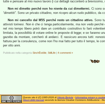
tutte e pensare al mio nuovo lavoro (i cui dettagli racconterò a brevissimo, 
Non mi dimetto perché non ho niente da cui dimettermi.
Ci sono so
“dimettiti”
. Sono un privato cittadino, non ricopro alcun ruolo pubblico, da 
Non mi cancello dal M5S perché resto un cittadino attivo.
Sono tut
attivisti torinesi. Non è che ci tenga particolarmente, ma non vedo perch
nel mio tempo libero potrò dare un contributo costruttivo lo farò volenti
limitata, la possibilità di votare online le proposte di legge; e se faranno u
gazebo da montare, cercherò di andarci. E rassicuro ancora tutti: nonost
fattura per la consulenza, come non l’ho mai fatto per tutto il tempo, le c
per otto anni.
Pubblicato nella categoria
SinchËstèile
,
StillLife
|
4 commenti »
Questo sito è (C) 1995-2026 di
Vittorio Bertola
-
Informativa privacy e cooki
Alcuni diritti riservati
secondo la licenza Creative Commons Attribuzione - No