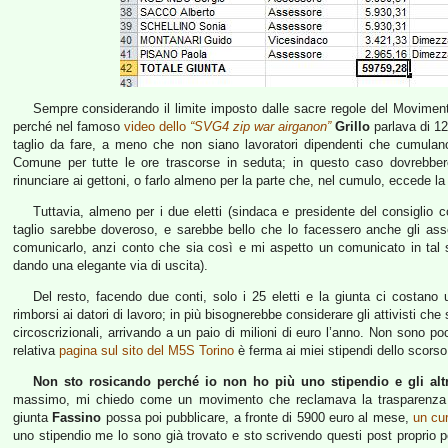
Sempre considerando il limite imposto dalle sacre regole del Movimen
perché nel famoso
video dello
“SVG4 zip war airganon”
Grillo
parlava di 12
taglio da fare, a meno che non siano lavoratori dipendenti che cumulano
Comune per tutte le ore trascorse in seduta; in questo caso dovrebbe
rinunciare ai gettoni, o farlo almeno per la parte che, nel cumulo, eccede la
Tuttavia, almeno per i due eletti (sindaca e presidente del consiglio
taglio sarebbe doveroso, e sarebbe bello che lo facessero anche gli as
comunicarlo, anzi conto che sia così e mi aspetto un comunicato in tal s
dando una elegante via di uscita).
Del resto, facendo due conti, solo i 25 eletti e la giunta ci costano
rimborsi ai datori di lavoro; in più bisognerebbe considerare gli attivisti ch
circoscrizionali, arrivando a un paio di milioni di euro l’anno. Non sono p
relativa
pagina sul sito del M5S Torino
è ferma ai miei stipendi dello scorso
Non sto rosicando perché io non ho più uno stipendio e gli altr
massimo, mi chiedo come un movimento che reclamava la trasparenza e
giunta
Fassino
possa poi pubblicare, a fronte di 5900 euro al mese,
un cu
uno stipendio me lo sono già trovato e sto scrivendo questi post proprio p