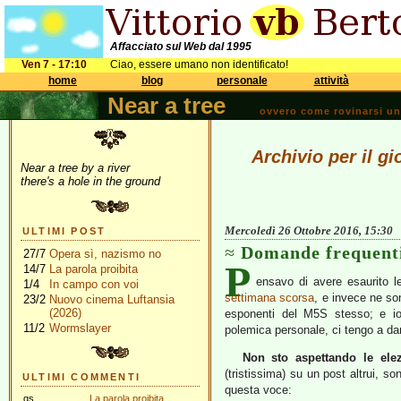
Affacciato sul Web dal 1995
Ven 7 - 17:10
Ciao, essere umano non identificato!
home
blog
personale
attività
Near a tree
ovvero come rovinarsi una 
Archivio per il g
Near a tree by a river
there's a hole in the ground
Mercoledì 26 Ottobre 2016, 15:30
ULTIMI POST
Domande frequenti
27/7
Opera sì, nazismo no
P
14/7
La parola proibita
ensavo di avere esaurito 
1/4
In campo con voi
settimana scorsa
, e invece ne so
23/2
Nuovo cinema Luftansia
(2026)
esponenti del M5S stesso; e io
11/2
Wormslayer
polemica personale, ci tengo a da
Non sto aspettando le elez
(tristissima) su un post altrui, s
ULTIMI COMMENTI
questa voce:
gs
La parola proibita