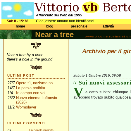
Affacciato sul Web dal 1995
Sab 8 - 15:38
Ciao, essere umano non identificato!
home
blog
personale
attività
Near a tree
ovvero come rovinarsi una 
Archivio per il g
Near a tree by a river
there's a hole in the ground
Sabato 1 Ottobre 2016, 09:58
ULTIMI POST
Sui nuovi assessor
27/7
Opera sì, nazismo no
V
14/7
La parola proibita
a detto subito: chiunque 
1/4
In campo con voi
avrebbero trovato subito qualcosa 
23/2
Nuovo cinema Luftansia
(2026)
11/2
Wormslayer
ULTIMI COMMENTI
gs
La parola proibita