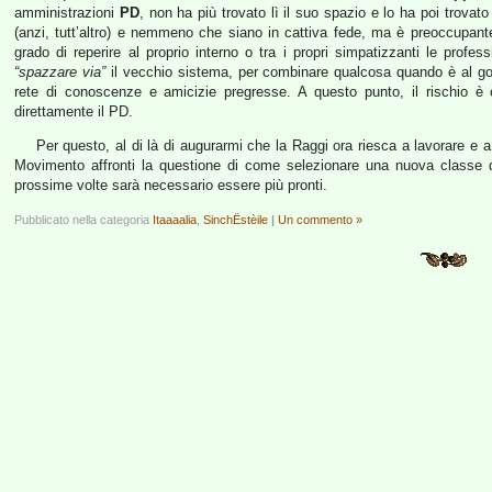
amministrazioni
PD
, non ha più trovato lì il suo spazio e lo ha poi trovat
(anzi, tutt’altro) e nemmeno che siano in cattiva fede, ma è preoccupan
grado di reperire al proprio interno o tra i propri simpatizzanti le prof
“spazzare via”
il vecchio sistema, per combinare qualcosa quando è al go
rete di conoscenze e amicizie pregresse. A questo punto, il rischio è 
direttamente il PD.
Per questo, al di là di augurarmi che la Raggi ora riesca a lavorare e a 
Movimento affronti la questione di come selezionare una nuova classe di
prossime volte sarà necessario essere più pronti.
Pubblicato nella categoria
Itaaaalia
,
SinchËstèile
|
Un commento »