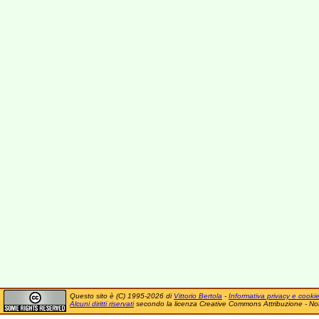
Questo sito è (C) 1995-2026 di
Vittorio Bertola
-
Informativa privacy e cooki
Alcuni diritti riservati
secondo la licenza Creative Commons Attribuzione - No