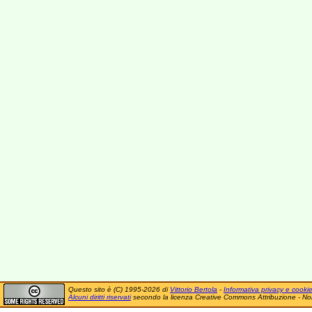
Questo sito è (C) 1995-2026 di
Vittorio Bertola
-
Informativa privacy e cooki
Alcuni diritti riservati
secondo la licenza Creative Commons Attribuzione - No