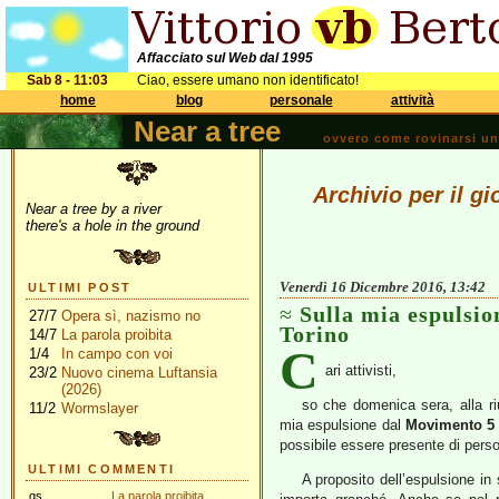
Affacciato sul Web dal 1995
Sab 8 - 11:03
Ciao, essere umano non identificato!
home
blog
personale
attività
Near a tree
ovvero come rovinarsi una 
Archivio per il g
Near a tree by a river
there's a hole in the ground
Venerdì 16 Dicembre 2016, 13:42
ULTIMI POST
Sulla mia espulsi
27/7
Opera sì, nazismo no
Torino
14/7
La parola proibita
C
1/4
In campo con voi
ari attivisti,
23/2
Nuovo cinema Luftansia
(2026)
so che domenica sera, alla riu
11/2
Wormslayer
mia espulsione dal
Movimento 5 
possibile essere presente di pers
ULTIMI COMMENTI
A proposito dell’espulsione in
gs
La parola proibita