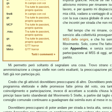
importa granché. Anche se nel r
gs
In campo con voi
attivismo minimo per rimanere iscr
vb
Tra tutte le passioni,
lavoro, e per quanto mi dispiacci
proprio questa
mia città, vadano a vantaggio di u
finelli
In campo con voi
gs
Tra tutte le passioni,
con la sua causa globale di una re
proprio questa
che incontri per strada che non m
MCP
Tra tutte le passioni,
proprio questa
Nel tempo che mi rimane, con
.mau.
Tra tutte le passioni,
servizio alla collettività prosegu
proprio questa
gs
Tra tutte le passioni,
M5S delle origini
, e che ho semp
proprio questa
Movimento. Solo, come l’ho fatt
mfp
GTT horror
con
Appendino
, e senza scont
Mirko
GTT horror
partecipazione al M5S di oggi, ame
Tutti i commenti
»
partito.
Mi permetto però soltanto di segnalare una cosa. Trovo strano c
amministrazione a cinque stelle non certo esaltanti, la preoccupazione p
fatti già non partecipa più.
Credo che gli attivisti dovrebbero preoccuparsi di altro. Dovrebbero prete
programma elettorale e delle promesse fatte prima del voto, ora ta
coinvolgimento e partecipazione, invece di accettare a scatola chiusa le
principi base tanto sbandierati dal Movimento 5 Stelle, a partire dal taglio
consiglio comunale continuano a guadagnare dai seimila euro al mese in s
Dovrebbero preoccuparsi di poter andare per strada a testa alta, senza tr