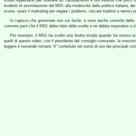
votato Appendino per ottenere un cambiamento e ora vedono che poco o 
evidenti di assimilazione del M5S alla mediocrità della politica italiana, d
scuse, usare il marketing per negare i problemi, cercare traditori e nemici pe
Io capisco che governare non sia facile, e sono anche convinto della 
convinto però che il M5S abbia fatto delle scelte e ne debba rispondere a chi 
Per esempio, il M5S ha scelto una brutta strada quando ha messo la f
quelli di questo video, con il presidente del consiglio comunale, la massim
leggere il numerale romano
“II”
contenuto nel nome di uno dei principali corsi