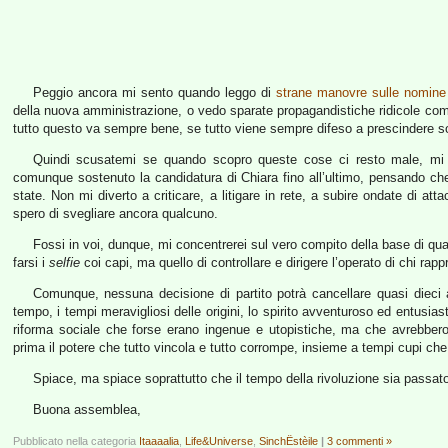
Peggio ancora mi sento quando leggo di
strane manovre sulle nomine
della nuova amministrazione, o vedo sparate propagandistiche ridicole c
tutto questo va sempre bene, se tutto viene sempre difeso a prescindere 
Quindi scusatemi se quando scopro queste cose ci resto male, mi 
comunque sostenuto la candidatura di Chiara fino all’ultimo, pensando che
state. Non mi diverto a criticare, a litigare in rete, a subire ondate di at
spero di svegliare ancora qualcuno.
Fossi in voi, dunque, mi concentrerei sul vero compito della base di qual
farsi i
selfie
coi capi, ma quello di controllare e dirigere l’operato di chi rapp
Comunque, nessuna decisione di partito potrà cancellare quasi dieci an
tempo, i tempi meravigliosi delle origini, lo spirito avventuroso ed entusiast
riforma sociale che forse erano ingenue e utopistiche, ma che avrebber
prima il potere che tutto vincola e tutto corrompe, insieme a tempi cupi che
Spiace, ma spiace soprattutto che il tempo della rivoluzione sia passato,
Buona assemblea,
Pubblicato nella categoria
Itaaaalia
,
Life&Universe
,
SinchËstèile
|
3 commenti »