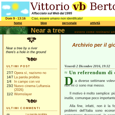
Affacciato sul Web dal 1995
Dom 9 - 13:16
Ciao, essere umano non identificato!
home
blog
personale
attività
Near a tree
ovvero come rovinarsi una 
Archivio per il g
Near a tree by a river
there's a hole in the ground
Venerdì 2 Dicembre 2016, 19:32
ULTIMI POST
Un referendum di 
27/7
Opera sì, nazismo no
D
14/7
La parola proibita
a diverse settimane volev
1/4
In campo con voi
non mi ci sono mai messo.
23/2
Nuovo cinema Luftansia
(2026)
Il motivo è molto semplice: pi
11/2
Wormslayer
inutile, comunque poco importante
Alla fine, infatti, non è la f
ULTIMI COMMENTI
problemi dell’Italia sono econ
gs
La parola proibita