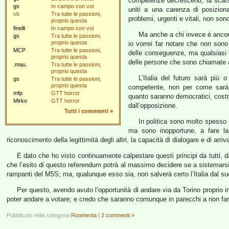
competenze decrescenti, la scars
gs
In campo con voi
uniti a una carenza di posizion
vb
Tra tutte le passioni,
problemi, urgenti e vitali, non so
proprio questa
finelli
In campo con voi
Ma anche a chi invece è ancora 
gs
Tra tutte le passioni,
proprio questa
io vorrei far notare che non son
MCP
Tra tutte le passioni,
delle conseguenze, ma qualsiasi s
proprio questa
delle persone che sono chiamate a
.mau.
Tra tutte le passioni,
proprio questa
L’Italia del futuro sarà più
gs
Tra tutte le passioni,
proprio questa
competente, non per come sarà s
mfp
GTT horror
quanto saranno democratici, costru
Mirko
GTT horror
dall’opposizione.
Tutti i commenti
»
In politica sono molto spesso l
ma sono inopportune, a fare la 
riconoscimento della legittimità degli altri, la capacità di dialogare e di ar
E dato che ho visto continuamente calpestare questi principi da tutti,
che l’esito di questo referendum potrà al massimo decidere se a sistemarsi a
rampanti del M5S; ma, qualunque esso sia, non salverà certo l’Italia dal su
Per questo, avendo avuto l’opportunità di andare via da Torino proprio in 
poter andare a votare; e credo che saranno comunque in parecchi a non farlo
Pubblicato nella categoria
Roomenta
|
2 commenti »