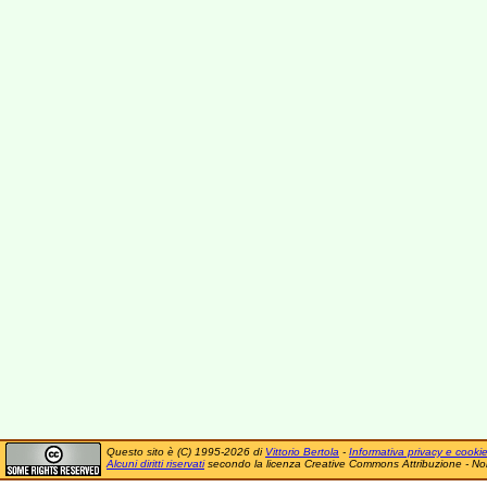
Questo sito è (C) 1995-2026 di
Vittorio Bertola
-
Informativa privacy e cooki
Alcuni diritti riservati
secondo la licenza Creative Commons Attribuzione - No