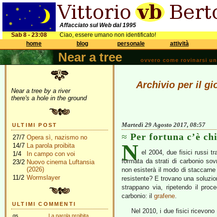
Affacciato sul Web dal 1995
Sab 8 - 23:08
Ciao, essere umano non identificato!
home
blog
personale
attività
Near a tree
ovvero come rovinarsi una 
Archivio per il g
Near a tree by a river
there's a hole in the ground
Martedì 29 Agosto 2017, 08:57
ULTIMI POST
Per fortuna c’è chi
27/7
Opera sì, nazismo no
N
14/7
La parola proibita
el 2004, due fisici russi t
1/4
In campo con voi
formata da strati di carbonio sovr
23/2
Nuovo cinema Luftansia
(2026)
non esisterà il modo di staccarne
11/2
Wormslayer
resistente? E trovano una soluzion
strappano via, ripetendo il proc
carbonio: il
grafene
.
ULTIMI COMMENTI
Nel 2010, i due fisici ricevono 
gs
La parola proibita