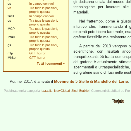
gli dedicano un’ala del museo del
gs
In campo con voi
tecnologiche per lavorare alle ap
vb
Tra tutte le passioni,
proprio questa
materiali.
finelli
In campo con voi
gs
Tra tutte le passioni,
Nel frattempo, come è giusto 
proprio questa
intuitivo che, frammentando il 
MCP
Tra tutte le passioni,
respirati potrebbero fare male, es
proprio questa
grafene flessibile ma resistente 
.mau.
Tra tutte le passioni,
proprio questa
gs
Tra tutte le passioni,
A partire dal 2013 vengono pu
proprio questa
scientifiche, con risultati anc
mfp
GTT horror
tranquillizzanti. Si tratta comunq
Mirko
GTT horror
del grafene è attualmente stimato 
Tutti i commenti
»
sperimentali o ultraspecialistiche,
sul grafene siano diffusi nelle nos
Poi, nel 2017, è arrivato il
Movimento 5 Stelle
di
Mandello del Lario
.
Pubblicato nella categoria
Itaaaalia
,
NewGlobal
,
SinchËstèile
|
Commenti disabilitati
su Per f