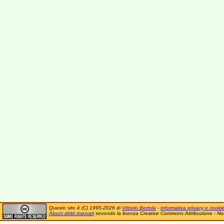
Questo sito è (C) 1995-2026 di
Vittorio Bertola
-
Informativa privacy e cooki
Alcuni diritti riservati
secondo la licenza Creative Commons Attribuzione - No