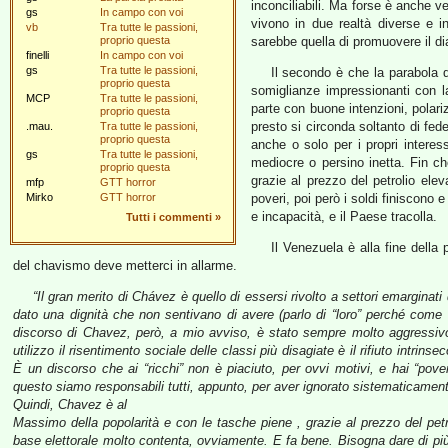
inconciliabili. Ma forse è anche ve
gs
In campo con voi
vivono in due realtà diverse e inc
vb
Tra tutte le passioni,
proprio questa
sarebbe quella di promuovere il dia
finelli
In campo con voi
gs
Tra tutte le passioni,
Il secondo è che la parabola d
proprio questa
somiglianze impressionanti con la
MCP
Tra tutte le passioni,
parte con buone intenzioni, polariz
proprio questa
presto si circonda soltanto di fede
.mau.
Tra tutte le passioni,
proprio questa
anche o solo per i propri interess
gs
Tra tutte le passioni,
mediocre o persino inetta. Fin ch
proprio questa
grazie al prezzo del petrolio elev
mfp
GTT horror
Mirko
GTT horror
poveri, poi però i soldi finiscono 
e incapacità, e il Paese tracolla.
Tutti i commenti
»
Il Venezuela è alla fine della
del chavismo deve metterci in allarme.
“Il gran merito di Chávez è quello di essersi rivolto a settori emarginat
dato una dignità che non sentivano di avere (parlo di “loro” perché come a
discorso di Chavez, però, a mio avviso, è stato sempre molto aggressivo
utilizzo il risentimento sociale delle classi più disagiate è il rifiuto intrinse
È un discorso che ai “ricchi” non è piaciuto, per ovvi motivi, e hai “pov
questo siamo responsabili tutti, appunto, per aver ignorato sistematicamente 
Quindi, Chavez è al
Massimo della popolarità e con le tasche piene , grazie al prezzo del petr
base elettorale molto contenta, ovviamente. E fa bene. Bisogna dare di pi