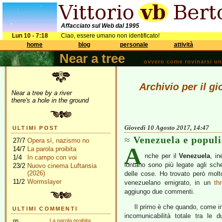
Affacciato sul Web dal 1995
Lun 10 - 7:18
Ciao, essere umano non identificato!
home
blog
personale
attività
Near a tree
ovvero come rovinarsi una 
Archivio per il g
Near a tree by a river
there's a hole in the ground
Giovedì 10 Agosto 2017, 14:47
ULTIMI POST
Venezuela e popul
27/7
Opera sì, nazismo no
A
14/7
La parola proibita
nche per il
Venezuela
, in
1/4
In campo con voi
lontano sono più legate agli sche
23/2
Nuovo cinema Luftansia
(2026)
delle cose. Ho trovato però molto
11/2
Wormslayer
venezuelano emigrato, in un
th
aggiungo due commenti.
Il primo è che quando, come in 
ULTIMI COMMENTI
incomunicabilità totale tra le 
gs
La parola proibita