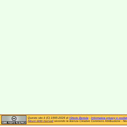
Questo sito è (C) 1995-2026 di
Vittorio Bertola
-
Informativa privacy e cooki
Alcuni diritti riservati
secondo la licenza Creative Commons Attribuzione - No