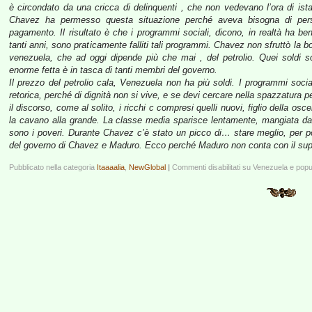
è circondato da una cricca di delinquenti , che non vedevano l’ora di istal
Chavez ha permesso questa situazione perché aveva bisogna di perso
pagamento. Il risultato è che i programmi sociali, dicono, in realtà ha b
tanti anni, sono praticamente falliti tali programmi. Chavez non sfruttò la
venezuela, che ad oggi dipende più che mai , del petrolio. Quei soldi so
enorme fetta è in tasca di tanti membri del governo.
Il prezzo del petrolio cala, Venezuela non ha più soldi. I programmi social
retorica, perché di dignità non si vive, e se devi cercare nella spazzatura p
il discorso, come al solito, i ricchi c compresi quelli nuovi, figlio della o
la cavano alla grande. La classe media sparisce lentamente, mangiata dal
sono i poveri. Durante Chavez c’è stato un picco di… stare meglio, per po
del governo di Chavez e Maduro. Ecco perché Maduro non conta con il supp
Pubblicato nella categoria
Itaaaalia
,
NewGlobal
|
Commenti disabilitati
su Venezuela e popu