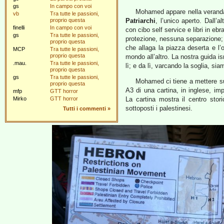
gs
In campo con voi
Mohamed appare nella veranda 
vb
Tra tutte le passioni,
proprio questa
Patriarchi
, l’unico aperto. Dall’a
finelli
In campo con voi
con cibo self service e libri in eb
gs
Tra tutte le passioni,
protezione, nessuna separazione; 
proprio questa
che allaga la piazza deserta e l
MCP
Tra tutte le passioni,
proprio questa
mondo all’altro. La nostra guida i
.mau.
Tra tutte le passioni,
lì; e da lì, varcando la soglia, sia
proprio questa
gs
Tra tutte le passioni,
Mohamed ci tiene a mettere sub
proprio questa
A3 di una cartina, in inglese, im
mfp
GTT horror
Mirko
GTT horror
La cartina mostra il centro stor
sottoposti i palestinesi.
Tutti i commenti
»