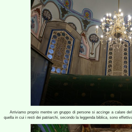
Arriviamo proprio mentre un gruppo di persone si accinge a calare del
quella in cui i resti dei patriarchi, secondo la leggenda biblica, sono effettiv