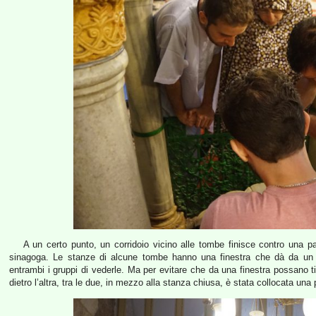
A un certo punto, un corridoio vicino alle tombe finisce contro una par
sinagoga. Le stanze di alcune tombe hanno una finestra che dà da un la
entrambi i gruppi di vederle. Ma per evitare che da una finestra possano ti
dietro l’altra, tra le due, in mezzo alla stanza chiusa, è stata collocata una