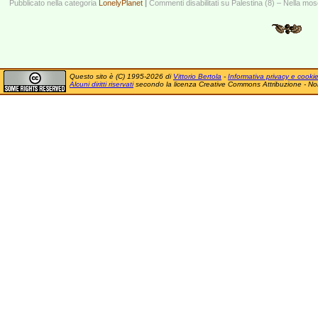
Pubblicato nella categoria
LonelyPlanet
|
Commenti disabilitati
su Palestina (8) – Nella mos
Questo sito è (C) 1995-2026 di
Vittorio Bertola
-
Informativa privacy e cooki
Alcuni diritti riservati
secondo la licenza Creative Commons Attribuzione - No