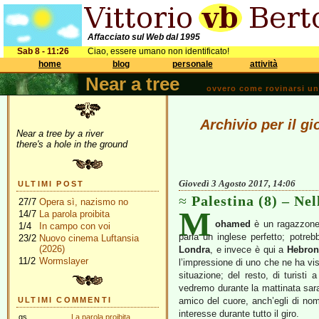
Affacciato sul Web dal 1995
Sab 8 - 11:26
Ciao, essere umano non identificato!
home
blog
personale
attività
Near a tree
ovvero come rovinarsi una 
Archivio per il g
Near a tree by a river
there's a hole in the ground
Giovedì 3 Agosto 2017, 14:06
ULTIMI POST
Palestina (8) – Ne
27/7
Opera sì, nazismo no
M
14/7
La parola proibita
ohamed
è un ragazzone b
1/4
In campo con voi
parla un inglese perfetto; potre
23/2
Nuovo cinema Luftansia
(2026)
Londra
, e invece è qui a
Hebron
11/2
Wormslayer
l’impressione di uno che ne ha vi
situazione; del resto, di turist
vedremo durante la mattinata sarann
ULTIMI COMMENTI
amico del cuore, anch’egli di no
interesse durante tutto il giro.
gs
La parola proibita