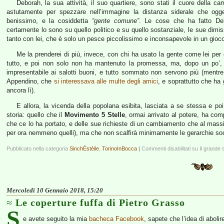
Deborah, la sua attività, il suo quartiere, sono stati il cuore della 
astutamente per spezzare nell’immagine la distanza siderale che ogge
benissimo, e la cosiddetta
“gente comune”
. Le cose che ha fatto Debo
certamente lo sono su quello politico e su quello sostanziale, le sue dimis
tanto con lei, che è solo un pesce piccolissimo e inconsapevole in un gioc
Me la prenderei di più, invece, con chi ha usato la gente come lei per 
tutto, e poi non solo non ha mantenuto la promessa, ma, dopo un po’, s
impresentabile ai salotti buoni, e tutto sommato non servono più (mentre
Appendino, che
si interessava alle multe degli amici
, e soprattutto che ha
ancora lì).
E allora, la vicenda della popolana esibita, lasciata a se stessa e po
storia: quello che il
Movimento 5 Stelle
, ormai arrivato al potere, ha com
che ce lo ha portato, e delle sue richieste di un cambiamento che al massimo
per ora nemmeno quelli), ma che non scalfirà minimamente le gerarchie social
Pubblicato nella categoria
SinchËstèile
,
TorinoInBocca
|
Commenti disabilitati
su Il grande 
Mercoledì 10 Gennaio 2018, 15:20
Le coperture fuffa di Pietro Grasso
S
e avete seguito la mia
bacheca Facebook
, sapete che l’idea di abolir