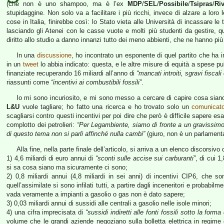
(che non è uno shampoo, ma è l’ex
MDP
/
SEL
/
Possibile
/
Tsipras
/
Riv
stupidaggine. Non solo va a facilitare i più ricchi, invece di alzare a loro
cose in Italia, finirebbe così: lo Stato vieta alle Università di incassare l
lasciando gli Atenei con le casse vuote e molti più studenti da gestire, qui
diritto allo studio a danno innanzi tutto dei meno abbienti, che ne hanno pi
In una
discussione
, ho incontrato un esponente di quel partito che ha 
in un
tweet
lo abbia indicato: questa, e le altre misure di equità a spese p
finanziate recuperando 16 miliardi all’anno di
“mancati introiti, sgravi fiscal
riassunti come
“incentivi ai combustibili fossili”
.
Io mi sono incuriosito, e mi sono messo a cercare di capire cosa sia
L&U
vuole tagliare; ho fatto una ricerca e ho trovato solo un
comunicat
scagliarsi contro questi incentivi per poi dire che però è difficile sapere 
complotto dei petrolieri:
“Per Legambiente, siamo di fronte a un gravissimo
di questo tema non si parli affinché nulla cambi”
(giuro, non è un parlamenta
Alla fine, nella parte finale dell’articolo, si arriva a un elenco discorsi
1) 4,6 miliardi di euro annui di
“sconti sulle accise sui carburanti”
, di cui 1
si sa cosa siano ma sicuramente ci sono;
2) 0,8 miliardi annui (4,8 miliardi in sei anni) di incentivi CIP6, che s
quell’assimilate si sono infilati tutti, a partire dagli inceneritori e probab
vada veramente a impianti a gasolio o gas non è dato sapere;
3) 0,03 miliardi annui di sussidi alle centrali a gasolio nelle isole minori;
4) una cifra imprecisata di
“sussidi indiretti alle fonti fossili sotto la for
volume che le grandi aziende negoziano sulla bolletta elettrica in regi