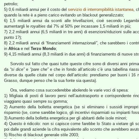
petrolio;
5) 0,6 miliardi annui per il costo del
servizio di interrompibilità istantanea
, c
quando la rete è a pieno carico evitando un blackout generalizzato;
6) 1,5 miliardi annui da sconti alle trivellazioni, cioè secondo Legambi
aumentargli le
royalties
dal 7% al 50% per incassare 1,5 miliardi in più;
7) 2,2 miliardi annui (6,5 miliardi in tre anni) di esenzioni/riduzioni sulle 
punto 1?);
8) 2,2 miliardi annui di
“finanziamenti internazionali”
, che sarebbero i contrib
in
Africa
e nel
Terzo Mondo
;
9) 4,15 miliardi annui (8,3 miliardi in due anni) di finanziamento di nuove st
Sorvolo sul fatto che quasi tutte queste cifre sono di diversi anni prima
da
“si dice”
e
“pare che”
e che in fondo all’articolo c’è una tabellina riassu
diverse da quelle citate nel corpo dell’articolo: prendiamo per buoni i 16 m
Grasso, dunque penso che la sua fonte sia questa).
Ora, vediamo cosa succederebbe abolendo le varie voci di spesa:
1) Migliaia di posti di lavoro persi nell’autotrasporto e corrispondente rin
viaggiano quasi sempre su gomma;
2) Aumento della bolletta energetica (se si eliminano i sussidi improp
risparmio (se, come sarebbe logico, gli incentivi risparmiati su impianti fossi
3) Aumento della bolletta energetica per gli abitanti delle isole minori;
4) Questo è ridicolo: non si capisce come farebbe lo Stato a vietare gli sc
poi dalle grandi aziende la cifra equivalente allo sconto che avrebbero avut
5) Rischio di blackout generale stile 2003;