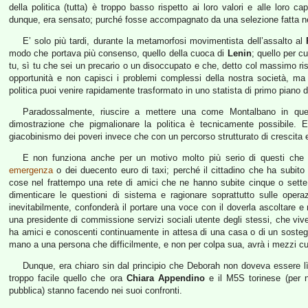
della politica (tutta) è troppo basso rispetto ai loro valori e alle loro ca
dunque, era sensato; purché fosse accompagnato da una selezione fatta ne
E’ solo più tardi, durante la metamorfosi movimentista dell’assalto al
modo che portava più consenso, quello della cuoca di
Lenin
; quello per 
tu, sì tu che sei un precario o un disoccupato e che, detto col massimo ris
opportunità e non capisci i problemi complessi della nostra società, 
politica puoi venire rapidamente trasformato in uno statista di primo piano da
Paradossalmente, riuscire a mettere una come Montalbano in que
dimostrazione che pigmalionare la politica è tecnicamente possibile.
giacobinismo dei poveri invece che con un percorso strutturato di crescita 
E non funziona anche per un motivo molto più serio di questi che so
emergenza
o dei duecento euro di taxi; perché il cittadino che ha subito 
cose nel frattempo una rete di amici che ne hanno subite cinque o sette 
dimenticare le questioni di sistema e ragionare soprattutto sulle opera
inevitabilmente, confonderà il portare una voce con il doverla ascoltare e m
una presidente di commissione servizi sociali utente degli stessi, che vive 
ha amici e conoscenti continuamente in attesa di una casa o di un sostegn
mano a una persona che difficilmente, e non per colpa sua, avrà i mezzi cult
Dunque, era chiaro sin dal principio che Deborah non doveva essere l
troppo facile quello che ora
Chiara Appendino
e il M5S torinese (per 
pubblica) stanno facendo nei suoi confronti.