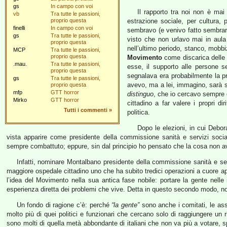
gs
In campo con voi
Il rapporto tra noi non è mai 
vb
Tra tutte le passioni,
proprio questa
estrazione sociale, per cultura, p
finelli
In campo con voi
sembravo (e venivo fatto sembrar
gs
Tra tutte le passioni,
visto che non urlavo mai in aul
proprio questa
nell’ultimo periodo, stanco, mobbi
MCP
Tra tutte le passioni,
proprio questa
Movimento
come discarica delle q
.mau.
Tra tutte le passioni,
esse, il supporto alle persone 
proprio questa
segnalava era probabilmente la p
gs
Tra tutte le passioni,
avevo, ma a lei, immagino, sarà s
proprio questa
mfp
GTT horror
distinguo
, che io cercavo sempre d
Mirko
GTT horror
cittadino a far valere i propri d
Tutti i commenti
»
politica.
Dopo le elezioni, in cui Debora
vista apparire come presidente della commissione sanità e servizi socia
sempre combattuto; eppure, sin dal principio ho pensato che la cosa non av
Infatti, nominare Montalbano presidente della commissione sanità e ser
maggiore ospedale cittadino uno che ha subito tredici operazioni a cuore ape
l’idea del Movimento nella sua antica fase nobile: portare la gente nelle 
esperienza diretta dei problemi che vive. Detta in questo secondo modo, 
Un fondo di ragione c’è: perché
“la gente”
sono anche i comitati, le ass
molto più di quei politici e funzionari che cercano solo di raggiungere un 
sono molti di quella metà abbondante di italiani che non va più a votare,