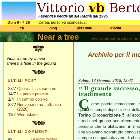
Fasendse vëdde an sla Ragnà dal 1995
Dum 9 - 7:26
Cerea, përson-a sconòssua!
cà
blog
përsonal
atività
Near a tree
ovvero come rovinarsi una 
Archivio per il m
Near a tree by a river
there's a hole in the ground
Sabato 13 Gennaio 2018, 12:47
ULTIMI POST
Il grande successo,
27/7
Opera sì, nazismo no
tradimento
14/7
La parola proibita
C
1/4
In campo con voi
ome potete immaginare,
23/2
Nuovo cinema Luftansia
(2026)
qualche tempo dopo l’inizio del
11/2
Wormslayer
Torino Circoscrizione 5
, all’ep
strada nel gruppo semplicemente 
persone che lo abitavano; in mezz
ULTIMI COMMENTI
che volevano soprattutto conquist
sempre occupata davvero di chi a
gs
La parola proibita