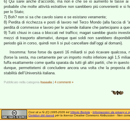
6) Qui sarei anche d’accordo, ma non è che se io aumento le tasse ai p
probabile che molte attività estrattive non sarebbero più convenienti e s
per lo Stato;
7) Boh? non si sa che cavolo siano e se esistano veramente;
8) Perdita di ricchezza e posti di lavoro nel Terzo Mondo (alla faccia di
“
perdita di commesse e lavoro per le aziende italiane che partecipano a ques
9) Tutti chiusi in casa o bloccati nel traffico; magari sarebbe giusto invest
mezzi di trasporto alternativi, dunque quei soldi non sarebbero disponibil
periodo già in corso, quindi non li si può cancellare dall’oggi al domani).
Insomma: forse forse da questi 16 miliardi si può ricavare qualcosa
(forse la sesta, ma certamente per un importo molto inferiore agli 1,5 milia
fuffa esattamente come quella sparata da tutti gli altri partiti, che in ques
dunque, permettetemi di concludere ancora una volta che la proposta di
stabilità dell’Università italiana.
Pubblicato nella categoria
Itaaaalia
|
4 commenti »
Cost sit a l'è (C) 1995-2026 ëd
Vittorio Bertola
-
Informassion sla privacy e si
Certidun drit riservà
për la licensa Creative Commons Atribussion - Nen comer