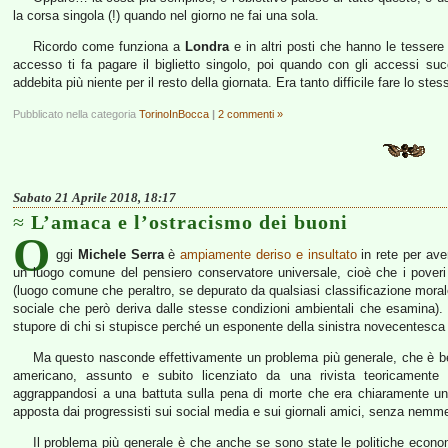
la corsa singola (!) quando nel giorno ne fai una sola.
Ricordo come funziona a
Londra
e in altri posti che hanno le tessere
accesso ti fa pagare il biglietto singolo, poi quando con gli accessi succ
addebita più niente per il resto della giornata. Era tanto difficile fare lo stes
Pubblicato nella categoria
TorinoInBocca
|
2 commenti »
Sabato 21 Aprile 2018, 18:17
L’amaca e l’ostracismo dei buoni
O
ggi
Michele Serra
è
ampiamente deriso e insultato
in rete per aver
un luogo comune del pensiero conservatore universale, cioè che i poveri 
(luogo comune che peraltro, se depurato da qualsiasi classificazione morale i
sociale che però deriva dalle stesse condizioni ambientali che esamina).
stupore di chi si stupisce perché un esponente della sinistra novecentesca si
Ma questo nasconde effettivamente un problema più generale, che è b
americano, assunto e subito licenziato da una rivista teoricament
aggrappandosi a una battuta sulla pena di morte che era chiaramente una 
apposta dai progressisti sui social media e sui giornali amici, senza nemme
Il problema più generale è che anche se sono state le politiche economic