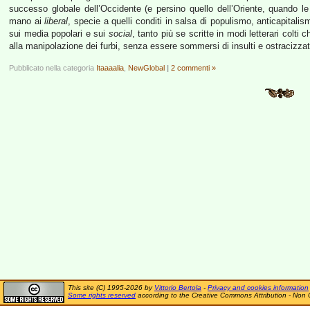
successo globale dell’Occidente (e persino quello dell’Oriente, quando le
mano ai
liberal
, specie a quelli conditi in salsa di populismo, anticapitali
sui media popolari e sui
social
, tanto più se scritte in modi letterari colti
alla manipolazione dei furbi, senza essere sommersi di insulti e ostracizzat
Pubblicato nella categoria
Itaaaalia
,
NewGlobal
|
2 commenti »
This site (C) 1995-2026 by
Vittorio Bertola
-
Privacy and cookies information
Some rights reserved
according to the Creative Commons Attribution - Non 