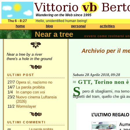
Wandering on the Web since 1995
Thu 6 - 8:27
Hello, unidentified human being!
home
blog
personal
activities
Near a tree
ovvero come rovinarsi una 
Archivio per il m
Near a tree by a river
there's a hole in the ground
Sabato 28 Aprile 2018, 09:28
ULTIMI POST
GTT, Torino non è
27/7
Opera sì, nazismo no
S
14/7
La parola proibita
pero di sbagliarmi, ma temo 
1/4
In campo con voi
biglietti del tram, quello che già 
23/2
Nuovo cinema Luftansia
(2026)
11/2
Wormslayer
ULTIMI COMMENTI
gs
La parola proibita