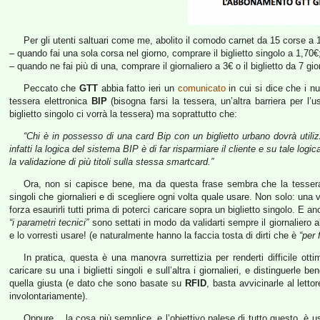
Per gli utenti saltuari come me, abolito il comodo carnet da 15 corse a 
– quando fai una sola corsa nel giorno, comprare il biglietto singolo a 1,70€
– quando ne fai più di una, comprare il giornaliero a 3€ o il biglietto da 7 gio
Peccato che
GTT
abbia fatto ieri un
comunicato
in cui si dice che i nu
tessera elettronica
BIP
(bisogna farsi la tessera, un’altra barriera per l’
biglietto singolo ci vorrà la tessera) ma soprattutto che:
“Chi è in possesso di una card Bip con un biglietto urbano dovrà utilizza
infatti la logica del sistema BIP è di far risparmiare il cliente e su tale log
la validazione di più titoli sulla stessa smartcard.”
Ora, non si capisce bene, ma da questa frase sembra che la tessera NO
singoli che giornalieri e di scegliere ogni volta quale usare. Non solo: una vo
forza esaurirli tutti prima di poterci caricare sopra un biglietto singolo. E a
“i parametri tecnici”
sono settati in modo da validarti sempre il giornaliero 
e lo vorresti usare! (e naturalmente hanno la faccia tosta di dirti che è
“per 
In pratica, questa è una manovra surrettizia per renderti difficile o
caricare su una i biglietti singoli e sull’altra i giornalieri, e distinguerle 
quella giusta (e dato che sono basate su
RFID
, basta avvicinarle al lett
involontariamente).
Oppure… la cosa più semplice, e l’obiettivo palese di tutto questo, è usa