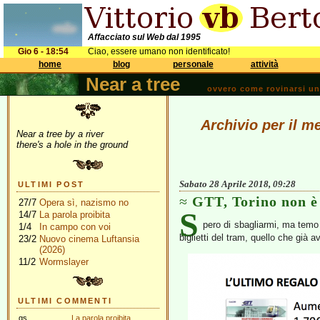
Affacciato sul Web dal 1995
Gio 6 - 18:54
Ciao, essere umano non identificato!
home
blog
personale
attività
Near a tree
ovvero come rovinarsi una 
Archivio per il m
Near a tree by a river
there's a hole in the ground
Sabato 28 Aprile 2018, 09:28
ULTIMI POST
GTT, Torino non è
27/7
Opera sì, nazismo no
S
14/7
La parola proibita
pero di sbagliarmi, ma temo 
1/4
In campo con voi
biglietti del tram, quello che già 
23/2
Nuovo cinema Luftansia
(2026)
11/2
Wormslayer
ULTIMI COMMENTI
gs
La parola proibita