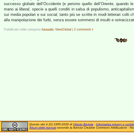
successo globale dell’Occidente (e persino quello dell’Oriente, quando le
mano ai
liberal
, specie a quelli conditi in salsa di populismo, anticapitali
sui media popolari e sui
social
, tanto più se scritte in modi letterari colti
alla manipolazione dei furbi, senza essere sommersi di insulti e ostracizzat
Pubblicato nella categoria
Itaaaalia
,
NewGlobal
|
2 commenti »
Questo sito è (C) 1995-2026 di
Vittorio Bertola
-
Informativa privacy e cooki
Alcuni diritti riservati
secondo la licenza Creative Commons Attribuzione - No