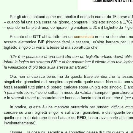
Per gli utenti saltuari come me, abolito il comodo carnet da 15 corse a 
– quando fai una sola corsa nel giorno, comprare il biglietto singolo a 1,70€
– quando ne fai più di una, comprare il giornaliero a 3€ o il biglietto da 7 gio
Peccato che
GTT
abbia fatto ieri un
comunicato
in cui si dice che i nu
tessera elettronica
BIP
(bisogna farsi la tessera, un’altra barriera per l’
biglietto singolo ci vorrà la tessera) ma soprattutto che:
“Chi è in possesso di una card Bip con un biglietto urbano dovrà utilizza
infatti la logica del sistema BIP è di far risparmiare il cliente e su tale log
la validazione di più titoli sulla stessa smartcard.”
Ora, non si capisce bene, ma da questa frase sembra che la tessera NO
singoli che giornalieri e di scegliere ogni volta quale usare. Non solo: una vo
forza esaurirli tutti prima di poterci caricare sopra un biglietto singolo. E a
“i parametri tecnici”
sono settati in modo da validarti sempre il giornaliero 
e lo vorresti usare! (e naturalmente hanno la faccia tosta di dirti che è
“per 
In pratica, questa è una manovra surrettizia per renderti difficile o
caricare su una i biglietti singoli e sull’altra i giornalieri, e distinguerle 
quella giusta (e dato che sono basate su
RFID
, basta avvicinarle al lett
involontariamente).
Oppure… la cosa più semplice, e l’obiettivo palese di tutto questo, è usa