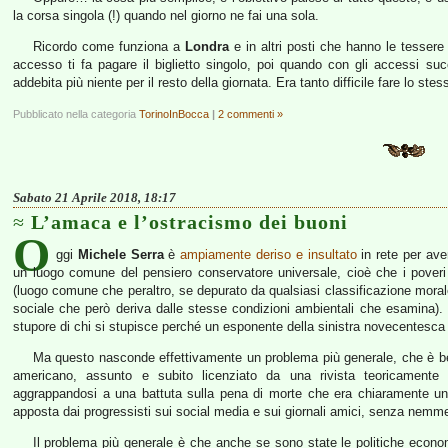
la corsa singola (!) quando nel giorno ne fai una sola.
Ricordo come funziona a
Londra
e in altri posti che hanno le tessere
accesso ti fa pagare il biglietto singolo, poi quando con gli accessi succ
addebita più niente per il resto della giornata. Era tanto difficile fare lo stes
Pubblicato nella categoria
TorinoInBocca
|
2 commenti »
Sabato 21 Aprile 2018, 18:17
L’amaca e l’ostracismo dei buoni
O
ggi
Michele Serra
è
ampiamente deriso e insultato
in rete per aver
un luogo comune del pensiero conservatore universale, cioè che i poveri 
(luogo comune che peraltro, se depurato da qualsiasi classificazione morale i
sociale che però deriva dalle stesse condizioni ambientali che esamina).
stupore di chi si stupisce perché un esponente della sinistra novecentesca si
Ma questo nasconde effettivamente un problema più generale, che è b
americano, assunto e subito licenziato da una rivista teoricament
aggrappandosi a una battuta sulla pena di morte che era chiaramente una 
apposta dai progressisti sui social media e sui giornali amici, senza nemme
Il problema più generale è che anche se sono state le politiche economic