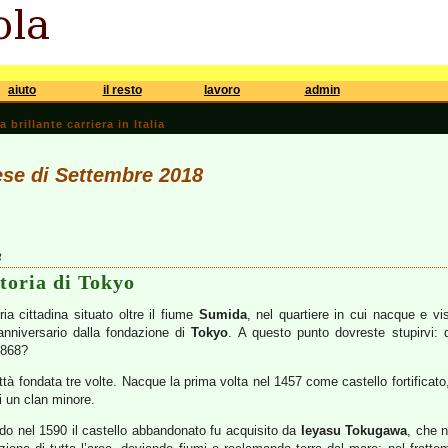
aiuto
il resto
lavoro
admin
brillante carriera in Italia
ese di Settembre 2018
3
storia di Tokyo
ia cittadina situato oltre il fiume
Sumida
, nel quartiere in cui nacque e v
anniversario dalla fondazione di
Tokyo
. A questo punto dovreste stupirvi:
1868?
tà fondata tre volte. Nacque la prima volta nel 1457 come castello fortificato, 
i un clan minore.
o nel 1590 il castello abbandonato fu acquisito da
Ieyasu Tokugawa
, che n