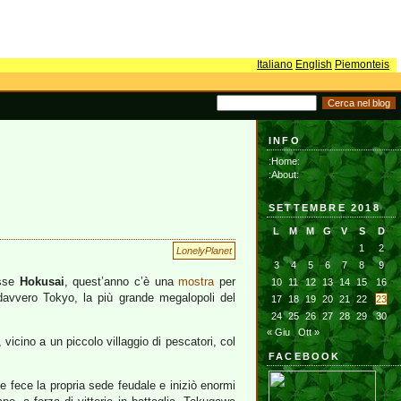
Italiano
English
Piemonteis
INFO
:Home:
:About:
SETTEMBRE 2018
L
M
M
G
V
S
D
1
2
LonelyPlanet
3
4
5
6
7
8
9
isse
Hokusai
, quest’anno c’è una
mostra
per
10
11
12
13
14
15
16
 davvero Tokyo, la più grande megalopoli del
17
18
19
20
21
22
23
24
25
26
27
28
29
30
« Giu
Ott »
vicino a un piccolo villaggio di pescatori, col
FACEBOOK
e fece la propria sede feudale e iniziò enormi