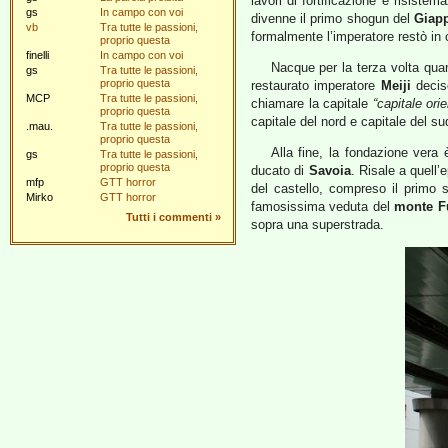
lavori di fortificazione e risiste
gs
In campo con voi
divenne il primo shogun del
Giap
vb
Tra tutte le passioni,
formalmente l’imperatore restò in 
proprio questa
finelli
In campo con voi
Nacque per la terza volta quan
gs
Tra tutte le passioni,
proprio questa
restaurato imperatore
Meiji
decise
MCP
Tra tutte le passioni,
chiamare la capitale
“capitale orie
proprio questa
capitale del nord e capitale del su
.mau.
Tra tutte le passioni,
proprio questa
Alla fine, la fondazione vera
gs
Tra tutte le passioni,
proprio questa
ducato di
Savoia
. Risale a quell’
mfp
GTT horror
del castello, compreso il primo s
Mirko
GTT horror
famosissima veduta del
monte F
Tutti i commenti
»
sopra una superstrada.