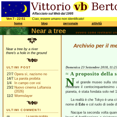
Affacciato sul Web dal 1995
Ven 7 - 22:51
Ciao, essere umano non identificato!
home
blog
personale
attività
Near a tree
ovvero come rovinarsi una 
Archivio per il m
Near a tree by a river
there's a hole in the ground
Domenica 23 Settembre 2018, 11:2
ULTIMI POST
A proposito della 
27/7
Opera sì, nazismo no
N
14/7
La parola proibita
el grande museo sulla stor
1/4
In campo con voi
celebrare il centocinquantesimo 
23/2
Nuovo cinema Luftansia
(2026)
pianeta, è stata fondata solo nel 
11/2
Wormslayer
La realtà è che Tokyo è una cit
nome di
Edo
e col ruolo di sede d
ULTIMI COMMENTI
Nacque la seconda volta quand
gs
La parola proibita