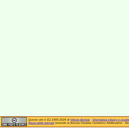
Questo sito è (C) 1995-2026 di
Vittorio Bertola
-
Informativa privacy e cooki
Alcuni diritti riservati
secondo la licenza Creative Commons Attribuzione - No