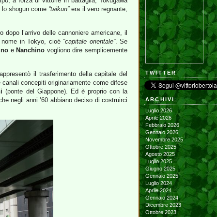
mpo, a forza di vittorie in battaglia, Tokugawa
se lo shogun come
“taikun”
era il vero regnante,
o dopo l’arrivo delle cannoniere americane, il
il nome in Tokyo, cioé
“capitale orientale”
. Se
ino
e
Nanchino
vogliono dire semplicemente
TWITTER
ppresentò il trasferimento della capitale del
i e canali concepiti originariamente come difese
i
(ponte del Giappone). Ed è proprio con la
che negli anni ’60 abbiano deciso di costruirci
ARCHIVI
Luglio 2026
Aprile 2026
Febbraio 2026
Gennaio 2026
Novembre 2025
Ottobre 2025
Agosto 2025
Luglio 2025
Giugno 2025
Gennaio 2025
Luglio 2024
Aprile 2024
Gennaio 2024
Dicembre 2023
Ottobre 2023