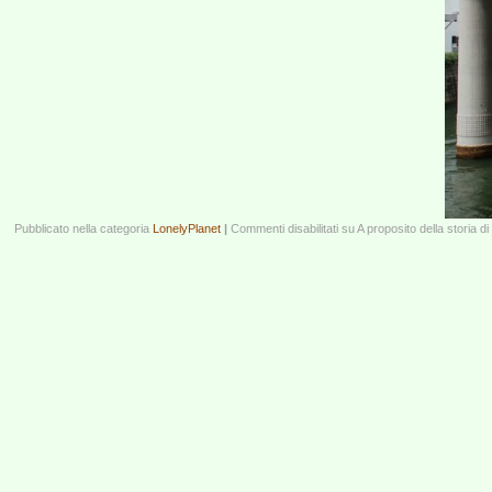
Pubblicato nella categoria
LonelyPlanet
|
Commenti disabilitati
su A proposito della storia d