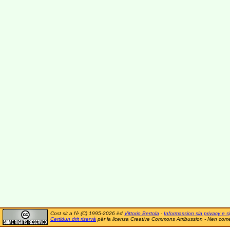
Cost sit a l'è (C) 1995-2026 ëd
Vittorio Bertola
-
Informassion sla privacy e si
Certidun drit riservà
për la licensa Creative Commons Atribussion - Nen comer