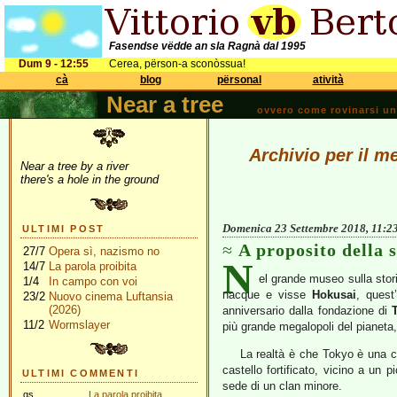
Fasendse vëdde an sla Ragnà dal 1995
Dum 9 - 12:55
Cerea, përson-a sconòssua!
cà
blog
përsonal
atività
Near a tree
ovvero come rovinarsi una 
Archivio per il m
Near a tree by a river
there's a hole in the ground
Domenica 23 Settembre 2018, 11:2
ULTIMI POST
A proposito della 
27/7
Opera sì, nazismo no
N
14/7
La parola proibita
el grande museo sulla stori
1/4
In campo con voi
nacque e visse
Hokusai
, ques
23/2
Nuovo cinema Luftansia
(2026)
anniversario dalla fondazione di
11/2
Wormslayer
più grande megalopoli del pianeta,
La realtà è che Tokyo è una c
castello fortificato, vicino a un 
ULTIMI COMMENTI
sede di un clan minore.
gs
La parola proibita