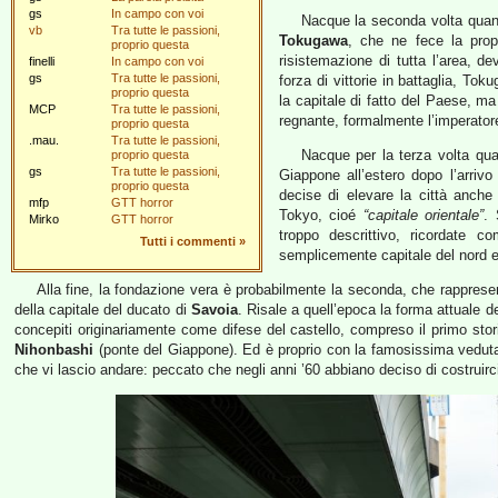
gs
In campo con voi
Nacque la seconda volta quan
vb
Tra tutte le passioni,
Tokugawa
, che ne fece la propr
proprio questa
risistemazione di tutta l’area, d
finelli
In campo con voi
gs
Tra tutte le passioni,
forza di vittorie in battaglia, T
proprio questa
la capitale di fatto del Paese,
MCP
Tra tutte le passioni,
regnante, formalmente l’imperatore
proprio questa
.mau.
Tra tutte le passioni,
Nacque per la terza volta quan
proprio questa
gs
Tra tutte le passioni,
Giappone all’estero dopo l’arriv
proprio questa
decise di elevare la città anche
mfp
GTT horror
Tokyo, cioé
“capitale orientale”
. 
Mirko
GTT horror
troppo descrittivo, ricordate
Tutti i commenti
»
semplicemente capitale del nord e
Alla fine, la fondazione vera è probabilmente la seconda, che rappresen
della capitale del ducato di
Savoia
. Risale a quell’epoca la forma attuale del
concepiti originariamente come difese del castello, compreso il primo stori
Nihonbashi
(ponte del Giappone). Ed è proprio con la famosissima vedut
che vi lascio andare: peccato che negli anni ’60 abbiano deciso di costruir