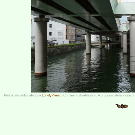
Pubblicato nella categoria
LonelyPlanet
|
Commenti disabilitati
su A proposito della storia d