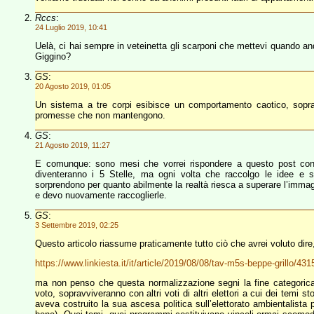
Rccs
:
24 Luglio 2019, 10:41
Uelà, ci hai sempre in veteinetta gli scarponi che mettevi quando and
Giggino?
GS
:
20 Agosto 2019, 01:05
Un sistema a tre corpi esibisce un comportamento caotico, soprat
promesse che non mantengono.
GS
:
21 Agosto 2019, 11:27
E comunque: sono mesi che vorrei rispondere a questo post con
diventeranno i 5 Stelle, ma ogni volta che raccolgo le idee e s
sorprendono per quanto abilmente la realtà riesca a superare l’immag
e devo nuovamente raccoglierle.
GS
:
3 Settembre 2019, 02:25
Questo articolo riassume praticamente tutto ciò che avrei voluto dire
https://www.linkiesta.it/it/article/2019/08/08/tav-m5s-beppe-grillo/431
ma non penso che questa normalizzazione segni la fine categorica d
voto, sopravviveranno con altri voti di altri elettori a cui dei temi
aveva costruito la sua ascesa politica sull’elettorato ambientalista 