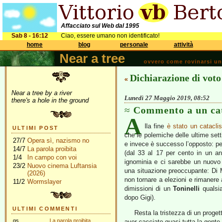
Affacciato sul Web dal 1995
Sab 8 - 16:12
Ciao, essere umano non identificato!
home
blog
personale
attività
Near a tree
ovvero come rovinarsi una 
Dichiarazione di voto
«
Near a tree by a river
Lunedì 27 Maggio 2019, 08:52
there's a hole in the ground
Commento a un cat
A
lla fine
è stato un catacli
ULTIMI POST
che le polemiche delle ultime se
27/7
Opera sì, nazismo no
e invece è successo l’opposto: per
14/7
La parola proibita
(dal 33 al 17 per cento in un an
1/4
In campo con voi
ignominia e ci sarebbe un nuovo
23/2
Nuovo cinema Luftansia
una situazione preoccupante: Di
(2026)
non tornare a elezioni e rimanere
11/2
Wormslayer
dimissioni di un
Toninelli
qualsia
dopo Gigi).
ULTIMI COMMENTI
Resta la tristezza di un proge
gs
La parola proibita
aver cacciato quasi tutta la gente 