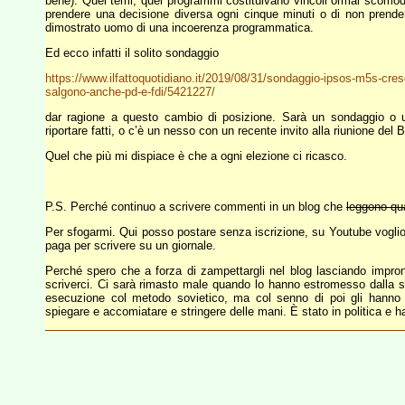
bene). Quei temi, quei programmi costituivano vincoli ormai scomodi: 
prendere una decisione diversa ogni cinque minuti o di non prenderne
dimostrato uomo di una incoerenza programmatica.
Ed ecco infatti il solito sondaggio
https://www.ilfattoquotidiano.it/2019/08/31/sondaggio-ipsos-m5s-cresce
salgono-anche-pd-e-fdi/5421227/
dar ragione a questo cambio di posizione. Sarà un sondaggio o u
riportare fatti, o c’è un nesso con un recente invito alla riunione del B
Quel che più mi dispiace è che a ogni elezione ci ricasco.
P.S. Perché continuo a scrivere commenti in un blog che
leggono qua
Per sfogarmi. Qui posso postare senza iscrizione, su Youtube vogli
paga per scrivere su un giornale.
Perché spero che a forza di zampettargli nel blog lasciando impronte 
scriverci. Ci sarà rimasto male quando lo hanno estromesso dalla 
esecuzione col metodo sovietico, ma col senno di poi gli hanno f
spiegare e accomiatare e stringere delle mani. È stato in politica e h