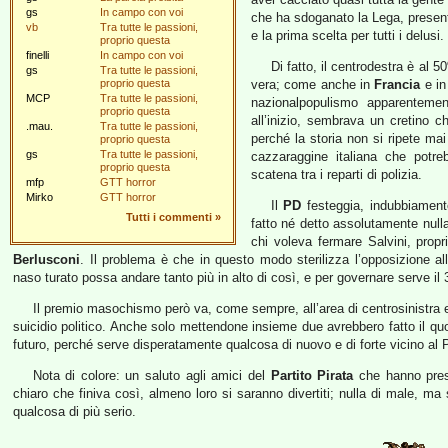
gs
In campo con voi
che ha sdoganato la Lega, presenta
vb
Tra tutte le passioni,
e la prima scelta per tutti i delusi.
proprio questa
finelli
In campo con voi
Di fatto, il centrodestra è al 
gs
Tra tutte le passioni,
proprio questa
vera; come anche in
Francia
e i
MCP
Tra tutte le passioni,
nazionalpopulismo apparenteme
proprio questa
all’inizio, sembrava un cretino 
.mau.
Tra tutte le passioni,
perché la storia non si ripete m
proprio questa
gs
Tra tutte le passioni,
cazzaraggine italiana che potre
proprio questa
scatena tra i reparti di polizia.
mfp
GTT horror
Mirko
GTT horror
Il
PD
festeggia, indubbiament
Tutti i commenti
»
fatto né detto assolutamente nulla
chi voleva fermare Salvini, prop
Berlusconi
. Il problema è che in questo modo sterilizza l’opposizione all
naso turato possa andare tanto più in alto di così, e per governare serve il
Il premio masochismo però va, come sempre, all’area di centrosinistra e d
suicidio politico. Anche solo mettendone insieme due avrebbero fatto il qu
futuro, perché serve disperatamente qualcosa di nuovo e di forte vicino al 
Nota di colore: un saluto agli amici del
Partito Pirata
che hanno pres
chiaro che finiva così, almeno loro si saranno divertiti; nulla di male, 
qualcosa di più serio.