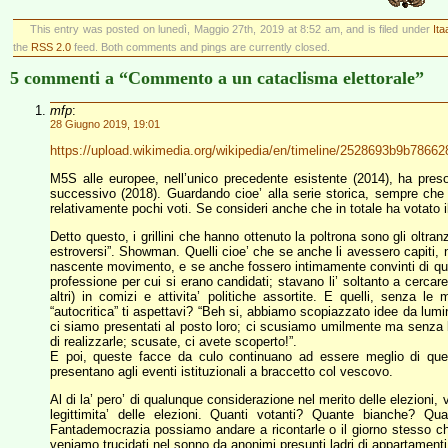
This entry was posted on lunedì, Maggio 27th, 2019 at 8:52 am, and is filed under
Ita
the
RSS 2.0
feed. Both comments and pings are currently closed.
5 commenti a “Commento a un cataclisma elettorale”
mfp
:
28 Giugno 2019, 19:01
https://upload.wikimedia.org/wikipedia/en/timeline/2528693b9b7866
M5S alle europee, nell’unico precedente esistente (2014), ha pres
successivo (2018). Guardando cioe’ alla serie storica, sempre che 
relativamente pochi voti. Se consideri anche che in totale ha votato i
Detto questo, i grillini che hanno ottenuto la poltrona sono gli oltra
estroversi”. Showman. Quelli cioe’ che se anche li avessero capiti, n
nascente movimento, e se anche fossero intimamente convinti di quei
professione per cui si erano candidati; stavano li’ soltanto a cercar
altri) in comizi e attivita’ politiche assortite. E quelli, senz
“autocritica” ti aspettavi? “Beh si, abbiamo scopiazzato idee da lumina
ci siamo presentati al posto loro; ci scusiamo umilmente ma senza 
di realizzarle; scusate, ci avete scoperto!”.
E poi, queste facce da culo continuano ad essere meglio di quell
presentano agli eventi istituzionali a braccetto col vescovo.
Al di la’ pero’ di qualunque considerazione nel merito delle elezioni,
legittimita’ delle elezioni. Quanti votanti? Quante bianche? Q
Fantademocrazia possiamo andare a ricontarle o il giorno stesso 
veniamo trucidati nel sonno da anonimi presunti ladri di appartament