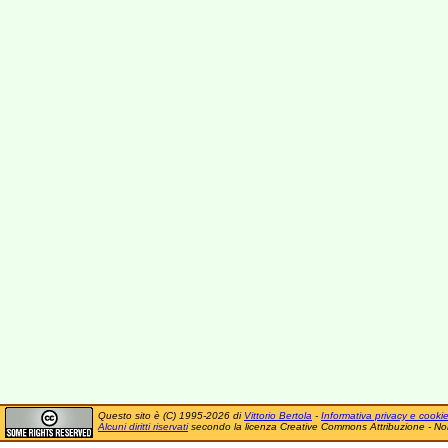
Questo sito è (C) 1995-2026 di
Vittorio Bertola
-
Informativa privacy e cooki
Alcuni diritti riservati
secondo la licenza Creative Commons Attribuzione - No