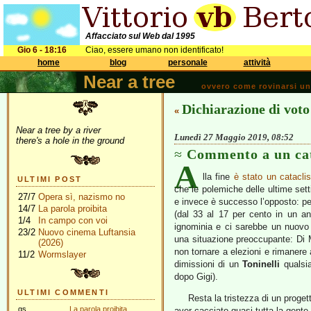
Affacciato sul Web dal 1995
Gio 6 - 18:16
Ciao, essere umano non identificato!
home
blog
personale
attività
Near a tree
ovvero come rovinarsi una 
Dichiarazione di voto
«
Near a tree by a river
Lunedì 27 Maggio 2019, 08:52
there's a hole in the ground
Commento a un cat
A
lla fine
è stato un catacli
ULTIMI POST
che le polemiche delle ultime se
27/7
Opera sì, nazismo no
e invece è successo l’opposto: per
14/7
La parola proibita
(dal 33 al 17 per cento in un an
1/4
In campo con voi
ignominia e ci sarebbe un nuovo
23/2
Nuovo cinema Luftansia
una situazione preoccupante: Di
(2026)
non tornare a elezioni e rimanere
11/2
Wormslayer
dimissioni di un
Toninelli
qualsia
dopo Gigi).
ULTIMI COMMENTI
Resta la tristezza di un proge
gs
La parola proibita
aver cacciato quasi tutta la gente 