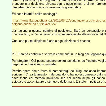
bene). Quei temi, quei programmi costituivano vincoli ormai scomodi: 
prendere una decisione diversa ogni cinque minuti o di non prenderne
dimostrato uomo di una incoerenza programmatica.
Ed ecco infatti il solito sondaggio
https://www.ilfattoquotidiano.it/2019/08/31/sondaggio-ipsos-m5s-cresce
salgono-anche-pd-e-fdi/5421227/
dar ragione a questo cambio di posizione. Sarà un sondaggio o u
riportare fatti, o c’è un nesso con un recente invito alla riunione del B
Quel che più mi dispiace è che a ogni elezione ci ricasco.
P.S. Perché continuo a scrivere commenti in un blog che
leggono qua
Per sfogarmi. Qui posso postare senza iscrizione, su Youtube vogli
paga per scrivere su un giornale.
Perché spero che a forza di zampettargli nel blog lasciando impronte 
scriverci. Ci sarà rimasto male quando lo hanno estromesso dalla 
esecuzione col metodo sovietico, ma col senno di poi gli hanno f
spiegare e accomiatare e stringere delle mani. È stato in politica e h