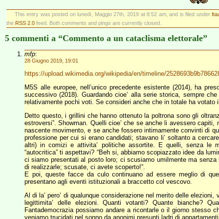
This entry was posted on lunedì, Maggio 27th, 2019 at 8:52 am, and is filed under
Ita
the
RSS 2.0
feed. Both comments and pings are currently closed.
5 commenti a “Commento a un cataclisma elettorale”
mfp
:
28 Giugno 2019, 19:01
https://upload.wikimedia.org/wikipedia/en/timeline/2528693b9b7866
M5S alle europee, nell’unico precedente esistente (2014), ha pres
successivo (2018). Guardando cioe’ alla serie storica, sempre che 
relativamente pochi voti. Se consideri anche che in totale ha votato i
Detto questo, i grillini che hanno ottenuto la poltrona sono gli oltra
estroversi”. Showman. Quelli cioe’ che se anche li avessero capiti, n
nascente movimento, e se anche fossero intimamente convinti di quei
professione per cui si erano candidati; stavano li’ soltanto a cercar
altri) in comizi e attivita’ politiche assortite. E quelli, senz
“autocritica” ti aspettavi? “Beh si, abbiamo scopiazzato idee da lumina
ci siamo presentati al posto loro; ci scusiamo umilmente ma senza 
di realizzarle; scusate, ci avete scoperto!”.
E poi, queste facce da culo continuano ad essere meglio di quell
presentano agli eventi istituzionali a braccetto col vescovo.
Al di la’ pero’ di qualunque considerazione nel merito delle elezioni,
legittimita’ delle elezioni. Quanti votanti? Quante bianche? Q
Fantademocrazia possiamo andare a ricontarle o il giorno stesso 
veniamo trucidati nel sonno da anonimi presunti ladri di appartament