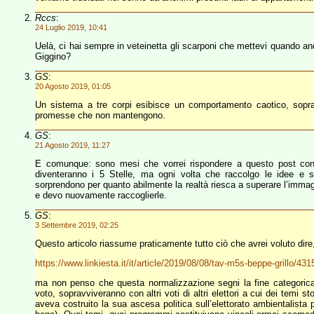
Rccs
:
24 Luglio 2019, 10:41
Uelà, ci hai sempre in veteinetta gli scarponi che mettevi quando and
Giggino?
GS
:
20 Agosto 2019, 01:05
Un sistema a tre corpi esibisce un comportamento caotico, soprat
promesse che non mantengono.
GS
:
21 Agosto 2019, 11:27
E comunque: sono mesi che vorrei rispondere a questo post con
diventeranno i 5 Stelle, ma ogni volta che raccolgo le idee e s
sorprendono per quanto abilmente la realtà riesca a superare l’immag
e devo nuovamente raccoglierle.
GS
:
3 Settembre 2019, 02:25
Questo articolo riassume praticamente tutto ciò che avrei voluto dire
https://www.linkiesta.it/it/article/2019/08/08/tav-m5s-beppe-grillo/431
ma non penso che questa normalizzazione segni la fine categorica d
voto, sopravviveranno con altri voti di altri elettori a cui dei temi
aveva costruito la sua ascesa politica sull’elettorato ambientalista 