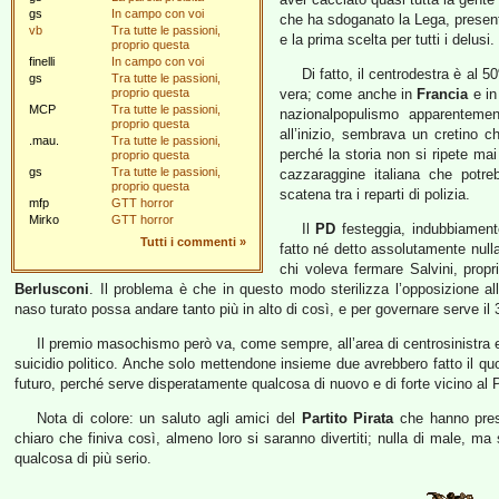
gs
In campo con voi
che ha sdoganato la Lega, presenta
vb
Tra tutte le passioni,
e la prima scelta per tutti i delusi.
proprio questa
finelli
In campo con voi
Di fatto, il centrodestra è al 
gs
Tra tutte le passioni,
proprio questa
vera; come anche in
Francia
e i
MCP
Tra tutte le passioni,
nazionalpopulismo apparenteme
proprio questa
all’inizio, sembrava un cretino 
.mau.
Tra tutte le passioni,
perché la storia non si ripete m
proprio questa
gs
Tra tutte le passioni,
cazzaraggine italiana che potre
proprio questa
scatena tra i reparti di polizia.
mfp
GTT horror
Mirko
GTT horror
Il
PD
festeggia, indubbiament
Tutti i commenti
»
fatto né detto assolutamente nulla
chi voleva fermare Salvini, prop
Berlusconi
. Il problema è che in questo modo sterilizza l’opposizione all
naso turato possa andare tanto più in alto di così, e per governare serve il
Il premio masochismo però va, come sempre, all’area di centrosinistra e d
suicidio politico. Anche solo mettendone insieme due avrebbero fatto il qu
futuro, perché serve disperatamente qualcosa di nuovo e di forte vicino al 
Nota di colore: un saluto agli amici del
Partito Pirata
che hanno pres
chiaro che finiva così, almeno loro si saranno divertiti; nulla di male, 
qualcosa di più serio.