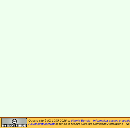
Questo sito è (C) 1995-2026 di
Vittorio Bertola
-
Informativa privacy e cooki
Alcuni diritti riservati
secondo la licenza Creative Commons Attribuzione - No