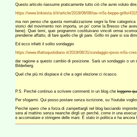
Questo articolo riassume praticamente tutto ciò che avrei voluto dire
https://www.linkiesta.it/it/article/2019/08/08/tav-m5s-beppe-grillo/431
ma non penso che questa normalizzazione segni la fine categorica dei 
storici del movimento non importa, un po’ come la Bresso che aveva c
bene). Quei temi, quei programmi costituivano vincoli ormai scomodi
prenderne affatto, di fare quello che gli pare. Grillo mi pare si sia
Ed ecco infatti il solito sondaggio
https://www.ilfattoquotidiano.it/2019/08/31/sondaggio-ipsos-m5s-cresc
dar ragione a questo cambio di posizione. Sarà un sondaggio o un sug
Bilderberg.
Quel che più mi dispiace è che a ogni elezione ci ricasco.
P.S. Perché continuo a scrivere commenti in un blog che
leggono qua
Per sfogarmi. Qui posso postare senza iscrizione, su Youtube voglio
Perché spero che a forza di zampettargli nel blog lasciando impronte 
sera al mattino senza neanche dirgli un perché, come in una esecuzio
e accomiatare e stringere delle mani. È stato in politica e ha ancora 