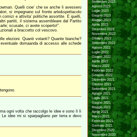
Settembre 2023
Agosto 2023
Showman. Quelli cioe’ che se anche li avessero
Luglio 2023
lori, si impegnano sul fronte arte&spettacolo
Giugno 2023
comizi e attivita’ politiche assortite. E quelli,
Maggio 2023
i partiti, il sistema assembleare dal Partito
Aprile 2023
arle; scusate, ci avete scoperto!”.
Dicembre 2022
tuzionali a braccetto col vescovo.
Novembre 2022
delle elezioni. Quanti votanti? Quante bianche?
Ottobre 2022
o eventuale domaanda di accesso alle schede
Settembre 2022
Agosto 2022
Luglio 2022
Giugno 2022
Aprile 2022
Marzo 2022
Febbraio 2022
Gennaio 2022
Dicembre 2021
Ottobre 2021
Settembre 2021
ntengono.
Agosto 2021
Luglio 2021
Giugno 2021
Maggio 2021
a ogni volta che raccolgo le idee e sono lì lì
Aprile 2021
. Le idee mi si sparpagliano per terra e devo
Marzo 2021
Febbraio 2021
Gennaio 2021
Dicembre 2020
Novembre 2020