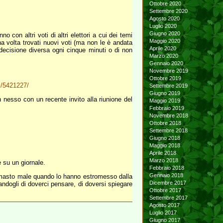
Ottobre 2020
Settembre 2020
Agosto 2020
Luglio 2020
Giugno 2020
con altri voti di altri elettori a cui dei temi
Maggio 2020
a volta trovati nuovi voti (ma non le è andata
Aprile 2020
 decisione diversa ogni cinque minuti o di non
Marzo 2020
Gennaio 2020
Novembre 2019
Ottobre 2019
di/5421227/
Settembre 2019
Giugno 2019
 nesso con un recente invito alla riunione del
Maggio 2019
Febbraio 2019
Novembre 2018
Ottobre 2018
Settembre 2018
Giugno 2018
Maggio 2018
Aprile 2018
Marzo 2018
 su un giornale.
Febbraio 2018
Gennaio 2018
à rimasto male quando lo hanno estromesso dalla
Dicembre 2017
ndogli di doverci pensare, di doversi spiegare
Ottobre 2017
Settembre 2017
Agosto 2017
Luglio 2017
Giugno 2017