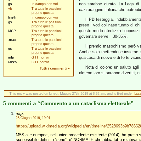
non sarebbe durato. La Lega di 
gs
In campo con voi
vb
Tra tutte le passioni,
cazzaraggine italiana che potrebbe 
proprio questa
finelli
In campo con voi
Il
PD
festeggia, indubbiamente
gs
Tra tutte le passioni,
preso i voti col naso turato di c
proprio questa
questo modo sterilizza l’opposizio
MCP
Tra tutte le passioni,
proprio questa
governare serve il 30-35%.
.mau.
Tra tutte le passioni,
proprio questa
Il premio masochismo però va, 
gs
Tra tutte le passioni,
Anche solo mettendone insieme du
proprio questa
qualcosa di nuovo e di forte vicin
mfp
GTT horror
Mirko
GTT horror
Nota di colore: un saluto agli
Tutti i commenti
»
almeno loro si saranno divertiti; 
This entry was posted on lunedì, Maggio 27th, 2019 at 8:52 am, and is filed under
Itaaa
5 commenti a “Commento a un cataclisma elettorale”
mfp
:
28 Giugno 2019, 19:01
https://upload.wikimedia.org/wikipedia/en/timeline/2528693b9b7866
M5S alle europee, nell’unico precedente esistente (2014), ha preso 
sia possibile definirla “serie”, e’ NORMALE che abbia fatto relativame