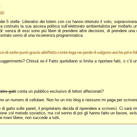
,
55/
5 stelle. Liberatisi dei totem con cui hanno ottenuto il voto, sopravviveranno 
ostruito la sua ascesa politica sull’elettorato ambientalista per mollarlo un
: senza di essi sono più liberi di prendere altre decisioni, di prendere una
 dimostrato uomo di una incoerenza programmatica.
e-di-sette-punti-grazie-alleffetto-conte-lega-ne-perde-4-salgono-anche-pd-e-f
gerimento? Chissà se il Fatto quotidiano si limita a riportare fatti, o c’è un
ttro gatti
conta un pubblico esclusivo di lettori affezionati?
no un numero di cellulare. Non ho un mio blog e nessuno mi paga per scrivere
di gatto sulle pareti, il proprietario decida di riprendere a scriverci. Ci sar
ne col metodo sovietico, ma col senno di poi gli hanno fatto un favore, evita
le mani libere, non succede a tutti.