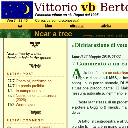
Fasendse vëdde an sla Ragnà dal 1995
Vën 7 - 23:40
Cerea, përson-a sconòssua!
cà
blog
përsonal
atività
Near a tree
ovvero come rovinarsi una 
Dichiarazione di voto
«
Near a tree by a river
Lunedì 27 Maggio 2019, 08:52
there's a hole in the ground
Commento a un cat
A
lla fine
è stato un cataclis
ULTIMI POST
la
Lega
e rilanciato il
M5S
, e in
27/7
Opera sì, nazismo no
anno). In un partito normale,
Di 
14/7
La parola proibita
situazione preoccupante: Di Ma
1/4
In campo con voi
nessuna autocritica, nemmeno le 
23/2
Nuovo cinema Luftansia
(2026)
Resta la tristezza di un proget
11/2
Wormslayer
e potere a Giggino & friends, ma c
delusi.
ULTIMI COMMENTI
Di fatto, il centrodestra è al
più che lì, l’Italia è in mano a
gs
La parola proibita