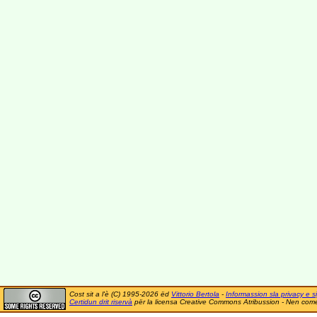
Cost sit a l'è (C) 1995-2026 ëd
Vittorio Bertola
-
Informassion sla privacy e si
Certidun drit riservà
për la licensa Creative Commons Atribussion - Nen comer