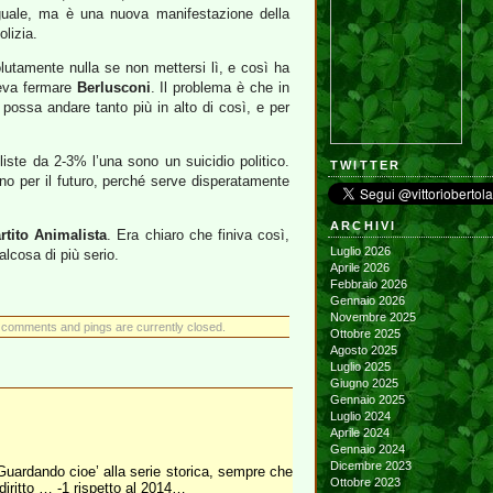
guale, ma è una nuova manifestazione della
olizia.
utamente nulla se non mettersi lì, e così ha
leva fermare
Berlusconi
. Il problema è che in
o possa andare tanto più in alto di così, e per
liste da 2-3% l’una sono un suicidio politico.
TWITTER
o per il futuro, perché serve disperatamente
ARCHIVI
rtito Animalista
. Era chiaro che finiva così,
Luglio 2026
lcosa di più serio.
Aprile 2026
Febbraio 2026
Gennaio 2026
Novembre 2025
 comments and pings are currently closed.
Ottobre 2025
Agosto 2025
Luglio 2025
Giugno 2025
Gennaio 2025
Luglio 2024
Aprile 2024
Gennaio 2024
Dicembre 2023
Guardando cioe’ alla serie storica, sempre che
Ottobre 2023
diritto … -1 rispetto al 2014…