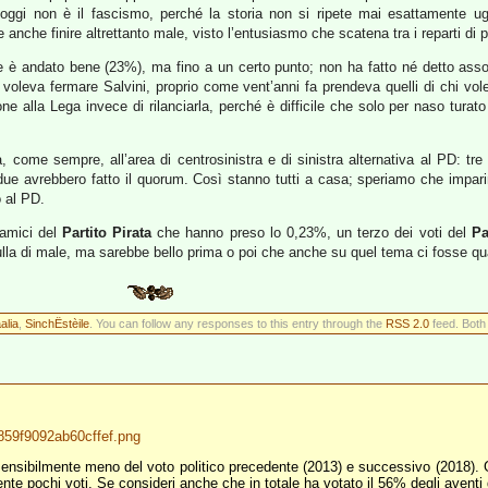
oggi non è il fascismo, perché la storia non si ripete mai esattamente u
anche finire altrettanto male, visto l’entusiasmo che scatena tra i reparti di p
 è andato bene (23%), ma fino a un certo punto; non ha fatto né detto assol
hi voleva fermare Salvini, proprio come vent’anni fa prendeva quelli di chi vo
ne alla Lega invece di rilanciarla, perché è difficile che solo per naso turat
come sempre, all’area di centrosinistra e di sinistra alternativa al PD: tre 
e avrebbero fatto il quorum. Così stanno tutti a casa; speriamo che imparin
o al PD.
 amici del
Partito Pirata
che hanno preso lo 0,23%, un terzo dei voti del
Pa
nulla di male, ma sarebbe bello prima o poi che anche su quel tema ci fosse qua
alia
,
SinchËstèile
. You can follow any responses to this entry through the
RSS 2.0
feed. Both
2859f9092ab60cffef.png
sensibilmente meno del voto politico precedente (2013) e successivo (2018). 
nte pochi voti. Se consideri anche che in totale ha votato il 56% degli aventi 