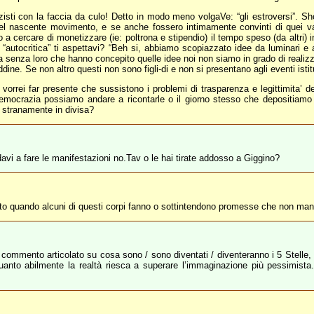
ranzisti con la faccia da culo! Detto in modo meno volgaVe: “gli estroversi”. 
 del nascente movimento, e se anche fossero intimamente convinti di quei va
 a cercare di monetizzare (ie: poltrona e stipendio) il tempo speso (da altri) in 
ocritica” ti aspettavi? “Beh si, abbiamo scopiazzato idee da luminari e altr
 senza loro che hanno concepito quelle idee noi non siamo in grado di realizz
ine. Se non altro questi non sono figli-di e non si presentano agli eventi isti
, vorrei far presente che sussistono i problemi di trasparenza e legittimita’ 
emocrazia possiamo andare a ricontarle o il giorno stesso che depositiam
i stranamente in divisa?
avi a fare le manifestazioni no.Tav o le hai tirate addosso a Giggino?
tto quando alcuni di questi corpi fanno o sottintendono promesse che non ma
mmento articolato su cosa sono / sono diventati / diventeranno i 5 Stelle, m
uanto abilmente la realtà riesca a superare l’immaginazione più pessimista