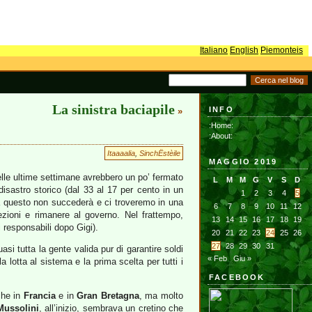
Italiano
English
Piemonteis
La sinistra baciapile
INFO
»
:Home:
:About:
Itaaaalia
,
SinchËstèile
MAGGIO 2019
le ultime settimane avrebbero un po’ fermato
L
M
M
G
V
S
D
isastro storico (dal 33 al 17 per cento in un
1
2
3
4
5
 questo non succederà e ci troveremo in una
6
7
8
9
10
11
12
zioni e rimanere al governo. Nel frattempo,
13
14
15
16
17
18
19
i responsabili dopo Gigi).
20
21
22
23
24
25
26
27
28
29
30
31
si tutta la gente valida pur di garantire soldi
« Feb
Giu »
lotta al sistema e la prima scelta per tutti i
FACEBOOK
che in
Francia
e in
Gran Bretagna
, ma molto
Mussolini
, all’inizio, sembrava un cretino che