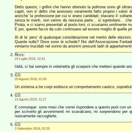
Detto questo, i grillini che hanno ottenuto la poltrona sono gli olt
capiti, non e’ detto che avessero veramente fatto proprio i valori
anziche’ la professione per cui si erano candidati; stavano li’ soltanto
senza le menti, non vanno da nessuna parte… si sgretolano… che “aut
Pirata, e ci siamo presentati al posto loro; ci scusiamo umilmente ma
E poi, queste facce da culo continuano ad essere meglio di quelle pidd
Al di la’ pero’ di qualunque considerazione nel merito delle elezioni
Quante nulle? Dove sono le schede? Noi dell’Associazione Fantad
veniamo trucidati nel sonno da anonimi presunti ladri di appartament
Rccs
:
24 Luglio 2019, 10:41
Uelà, ci hai sempre in veteinetta gli scarponi che mettevi quando and
GS
:
20 Agosto 2019, 01:05
Un sistema a tre corpi esibisce un comportamento caotico, soprattu
GS
:
21 Agosto 2019, 11:27
E comunque: sono mesi che vorrei rispondere a questo post con un co
per scriverlo gli avvenimenti mi scavalcano, mi sorprendono per q
nuovamente raccoglierle.
GS
:
3 Settembre 2019, 02:25