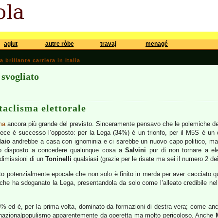
agiut
autre ròbe
travaj
menagé
brillante carriera in Italia
 svogliato
aclisma elettorale
ma
ancora più grande del previsto. Sinceramente pensavo che le polemiche del
vece è successo l’opposto: per la Lega (34%) è un trionfo, per il M5S è un d
Maio
andrebbe a casa con ignominia e ci sarebbe un nuovo capo politico, ma
io disposto a concedere qualunque cosa a
Salvini
pur di non tornare a ele
dimissioni di un
Toninelli
qualsiasi (grazie per le risate ma sei il numero 2 de
to potenzialmente epocale che non solo è finito in merda per aver cacciato qua
he ha sdoganato la Lega, presentandola da solo come l’alleato credibile nella 
 50% ed è, per la prima volta, dominato da formazioni di destra vera; come an
 un nazionalpopulismo apparentemente da operetta ma molto pericoloso. Anche