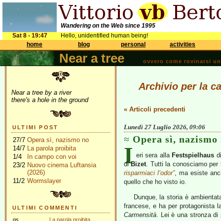
Wandering on the Web since 1995
Sat 8 - 19:47
Hello, unidentified human being!
home
blog
personal
activities
Near a tree
ovvero come rovinarsi una 
Archivio per la c
Near a tree by a river
there's a hole in the ground
« Articoli precedenti
Lunedì 27 Luglio 2026, 09:06
ULTIMI POST
Opera sì, nazismo
27/7
Opera sì, nazismo no
I
14/7
La parola proibita
eri sera alla
Festspielhaus
d
1/4
In campo con voi
di
Bizet
. Tutti la conosciamo per 
23/2
Nuovo cinema Luftansia
(2026)
risparmiaci l’odor”
, ma esiste an
11/2
Wormslayer
quello che ho visto io.
Dunque, la storia è ambientat
francese, e ha per protagonista 
ULTIMI COMMENTI
Carmensità
. Lei è una stronza di
gs
La parola proibita