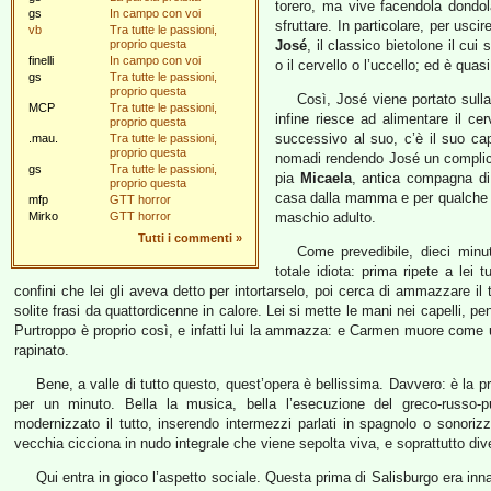
torero, ma vive facendola dondol
gs
In campo con voi
sfruttare. In particolare, per usci
vb
Tra tutte le passioni,
proprio questa
José
, il classico bietolone il cui
finelli
In campo con voi
o il cervello o l’uccello; ed è qua
gs
Tra tutte le passioni,
proprio questa
Così, José viene portato sulla
MCP
Tra tutte le passioni,
infine riesce ad alimentare il ce
proprio questa
successivo al suo, c’è il suo ca
.mau.
Tra tutte le passioni,
proprio questa
nomadi rendendo José un complice
gs
Tra tutte le passioni,
pia
Micaela
, antica compagna di 
proprio questa
casa dalla mamma e per qualche m
mfp
GTT horror
Mirko
GTT horror
maschio adulto.
Tutti i commenti
»
Come prevedibile, dieci min
totale idiota: prima ripete a lei 
confini che lei gli aveva detto per intortarselo, poi cerca di ammazzare il 
solite frasi da quattordicenne in calore. Lei si mette le mani nei capelli, 
Purtroppo è proprio così, e infatti lui la ammazza: e Carmen muore come una
rapinato.
Bene, a valle di tutto questo, quest’opera è bellissima. Davvero: è l
per un minuto. Bella la musica, bella l’esecuzione del greco-russo-
modernizzato il tutto, inserendo intermezzi parlati in spagnolo o sonorizz
vecchia cicciona in nudo integrale che viene sepolta viva, e soprattutto divers
Qui entra in gioco l’aspetto sociale. Questa prima di Salisburgo era in