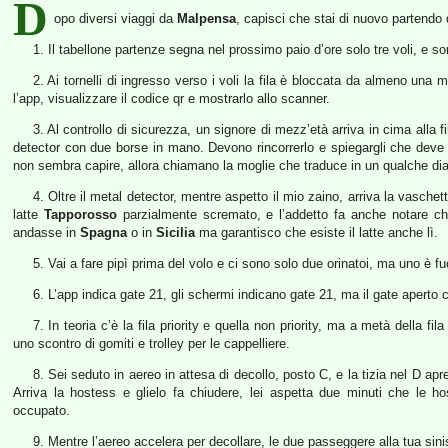
D
opo diversi viaggi da
Malpensa
, capisci che stai di nuovo partendo
1. Il tabellone partenze segna nel prossimo paio d’ore solo tre voli, e son
2. Ai tornelli di ingresso verso i voli la fila è bloccata da almeno un
l’app, visualizzare il codice qr e mostrarlo allo scanner.
3. Al controllo di sicurezza, un signore di mezz’età arriva in cima alla 
detector con due borse in mano. Devono rincorrerlo e spiegargli che deve 
non sembra capire, allora chiamano la moglie che traduce in un qualche dia
4. Oltre il metal detector, mentre aspetto il mio zaino, arriva la vaschet
latte
Tapporosso
parzialmente scremato, e l’addetto fa anche notare c
andasse in
Spagna
o in
Sicilia
ma garantisco che esiste il latte anche lì.
5. Vai a fare pipì prima del volo e ci sono solo due orinatoi, ma uno è fu
6. L’app indica gate 21, gli schermi indicano gate 21, ma il gate aperto co
7. In teoria c’è la fila priority e quella non priority, ma a metà della fil
uno scontro di gomiti e trolley per le cappelliere.
8. Sei seduto in aereo in attesa di decollo, posto C, e la tizia nel D apre
Arriva la hostess e glielo fa chiudere, lei aspetta due minuti che le ho
occupato.
9. Mentre l’aereo accelera per decollare, le due passeggere alla tua sinis