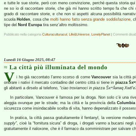
e tutte le sue storie, però con meno convinzione, perché questa storia qu
ne so io di raccontare storie, che già mi hanno scritto tempo fa che chi 
grado di raccontare storie, e che non si aspetti alcuna possibilità narra
scuola
Holden
, cosa che
molti hanno fatto senza grande soddisfazione
, c
tipe del
Nord Europa
tira senz’altro moltissimo.
Pubblicato nella categoria
Culturaculturacul
,
Life&Universe
,
LonelyPlanet
|
Commenti disabil
Lunedì 16 Giugno 2025, 08:47
La città più illuminata del mondo
V
i ho già raccontato l’anno scorso di come
Vancouver
sia la città p
onorare i nativi il mercato contadino del centro città si tiene in
piazza Šxʷ
gli abitanti a dirselo al telefono,
“ciao troviamoci in piazza Šxʷƛ̓ənəq Xwtl’e
In particolare, Vancouver è famosa per la droga. Non solo c’è una riv
aleggia ovunque per le strade; ma la città e la provincia della
Columbia 
sicurezza come insindacabile scelta di vita, hanno depenalizzato il possesso
In pratica, la città passa gratuitamente il fentanyl, la versione moder
supply”
, cioè la “fornitura sicura” di droga, i drogati vanno a bucarsi negli
gratuitamente il naloxone, che è il farmaco da somministrare per salvare ch