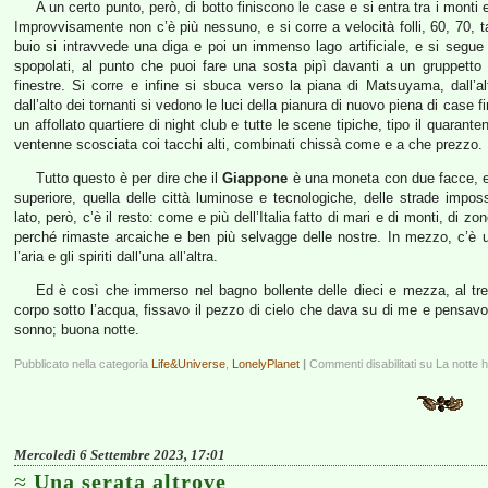
A un certo punto, però, di botto finiscono le case e si entra tra i monti
Improvvisamente non c’è più nessuno, e si corre a velocità folli, 60, 70, ta
buio si intravvede una diga e poi un immenso lago artificiale, e si segue 
spopolati, al punto che puoi fare una sosta pipì davanti a un gruppetto
finestre. Si corre e infine si sbuca verso la piana di Matsuyama, dall’alt
dall’alto dei tornanti si vedono le luci della pianura di nuovo piena di case fin
un affollato quartiere di night club e tutte le scene tipiche, tipo il quaran
ventenne scosciata coi tacchi alti, combinati chissà come e a che prezzo.
Tutto questo è per dire che il
Giappone
è una moneta con due facce, e 
superiore, quella delle città luminose e tecnologiche, delle strade impossi
lato, però, c’è il resto: come e più dell’Italia fatto di mari e di monti, di 
perché rimaste arcaiche e ben più selvagge delle nostre. In mezzo, c’è u
l’aria e gli spiriti dall’una all’altra.
Ed è così che immerso nel bagno bollente delle dieci e mezza, al tredi
corpo sotto l’acqua, fissavo il pezzo di cielo che dava su di me e pensa
sonno; buona notte.
Pubblicato nella categoria
Life&Universe
,
LonelyPlanet
|
Commenti disabilitati
su La notte 
Mercoledì 6 Settembre 2023, 17:01
Una serata altrove