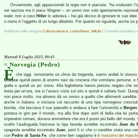
Ovviamente, agli appassionati la regia non è piaciuta:
“ha snaturato l’
sei nazista ma ti piace Wagner – un uomo non solo apertamente nazionali
reale; non a caso
Hitler
lo adorava – hai già deciso di ignorare le sue idee
o meno è l’oggetto di un lungo dibattito. Per quanto mi riguarda, anche se per
Pubblicato nella categoria
Culturaculturacul
,
LonelyPlanet
,
StillLife
|
Commenti disabilitati
su
Martedì 8 Luglio 2025, 09:43
Norvegia (Pedro)
È
che oggi, nonostante un clima da tregenda, siamo andati lo stesso a
Unesco
quindi pieno di enormi navi da crociera che vomitano persone, e fi
gialla e quindi un po’ meno. Alla biglietteria hanno persino negato che 
testa per un’ora, ma io l’avevo vista sul sito e quindi è saltata fuori. D
non piace molto, ma almeno dà un senso a quello che altrimenti sarebbe s
anche in italiano, e iniziava col racconto di una tipa norvegese cresci
bionda, che lasciava il suo paesello e andava a fare l’università a
Bergen
portava in giro per il mondo, ma alla fine dopo anni di bella vita lei port
imperatori romani, doveva ammettere che era il posto più bello del mondo.
scelto l’audioguida francese la tipa bionda avrebbe incontrato
Jean de P
spagnola avrebbe incontrato
Juan
, però lì sì che ci sarebbe stata una var
con
Pedro di Santa Fe
, che come ben sappiamo è il
massimo dei maschi