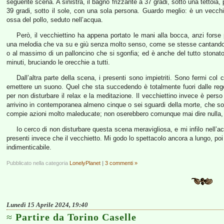
seguente scena. A sinistra, il bagno frizzante a 37 gradi, sotto una tettoia, 
39 gradi, sotto il sole, con una sola persona. Guardo meglio: è un vecchiet
ossa del pollo, seduto nell’acqua.
Però, il vecchiettino ha appena portato le mani alla bocca, anzi forse 
una melodia che va su e giù senza molto senso, come se stesse cantando, m
o al massimo di un palloncino che si sgonfia; ed è anche del tutto stonato.
minuti, bruciando le orecchie a tutti.
Dall’altra parte della scena, i presenti sono impietriti. Sono fermi col 
emettere un suono. Quel che sta succedendo è totalmente fuori dalle reg
per non disturbare il relax e la meditazione. Il vecchiettino invece è pers
arrivino in contemporanea almeno cinque o sei sguardi della morte, che so
compie azioni molto maleducate; non oserebbero comunque mai dire nulla
Io cerco di non disturbare questa scena meravigliosa, e mi infilo nell’
presenti invece che il vecchietto. Mi godo lo spettacolo ancora a lungo, poi
indimenticabile.
Pubblicato nella categoria
LonelyPlanet
|
3 commenti »
Lunedì 15 Aprile 2024, 19:40
Partire da Torino Caselle