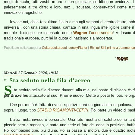
mogli di ricchi, tutti vestiti in tiro e con gioiellanza e lifting in evidenz
palesemente a tre cifre; e loro, naz… scusate, conservatori come tutti
innovazioni registiche.
Invece noi, dalla terzultima fila in cima agli scranni di centrodestra, 
universali, con una storia chiara, cantata in una lingua intelligibile come i
mortale di cinque ore insensate come
Wagner
l’anno scorso
! Vi lascio 
tradizionale europea, purché la quota di nazismo sia moderata.
Pubblicato nella categoria
Culturaculturacul
,
LonelyPlanet
|
Ehi, tu! Sii il primo a commenta
Martedì 27 Gennaio 2026, 19:38
Sta seduto nella fila d’aereo
S
ta seduto nella fila d’aereo davanti alla mia, nel posto di sbieco. Av
per
Bruxelles
attaccato al suo
iPhone
nuovo. Mette a posto le foto, le or
Che per metà è fatta di eventi sportivi: sarà un giornalista o qualcos
sopra il luogo, tipo
STADIO RIGAMONTI-CEPPI
. Poi parte un video di bas
L’altra metà invece è personale. Una foto mostra un salotto come tan
piccolo nero e rognoso, e parte una serie di foto del cane in posizioni buf
Poi compaiono tipe, più d’una. Poi si passa ai motori, due e quattro ruote,