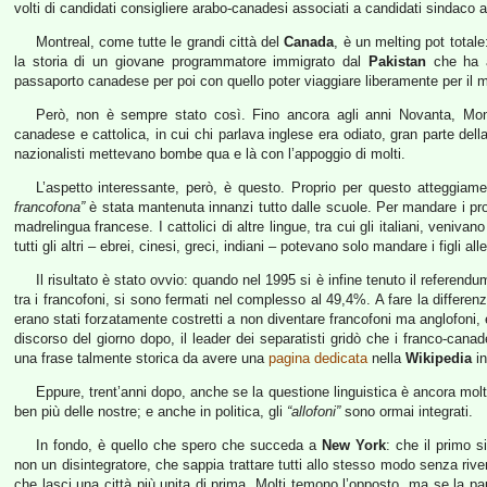
volti di candidati consigliere arabo-canadesi associati a candidati sindaco 
Montreal, come tutte le grandi città del
Canada
, è un melting pot totale
la storia di un giovane programmatore immigrato dal
Pakistan
che ha a
passaporto canadese per poi con quello poter viaggiare liberamente per il
Però, non è sempre stato così. Fino ancora agli anni Novanta, Montr
canadese e cattolica, in cui chi parlava inglese era odiato, gran parte del
nazionalisti mettevano bombe qua e là con l’appoggio di molti.
L’aspetto interessante, però, è questo. Proprio per questo atteggia
francofona”
è stata mantenuta innanzi tutto dalle scuole. Per mandare i propr
madrelingua francese. I cattolici di altre lingue, tra cui gli italiani, venivan
tutti gli altri – ebrei, cinesi, greci, indiani – potevano solo mandare i figli al
Il risultato è stato ovvio: quando nel 1995 si è infine tenuto il referendu
tra i francofoni, si sono fermati nel complesso al 49,4%. A fare la differenz
erano stati forzatamente costretti a non diventare francofoni ma anglofoni
discorso del giorno dopo, il leader dei separatisti gridò che i franco-canad
una frase talmente storica da avere una
pagina dedicata
nella
Wikipedia
in
Eppure, trent’anni dopo, anche se la questione linguistica è ancora mol
ben più delle nostre; e anche in politica, gli
“allofoni”
sono ormai integrati.
In fondo, è quello che spero che succeda a
New York
: che il primo s
non un disintegratore, che sappia trattare tutti allo stesso modo senza rivend
che lasci una città più unita di prima. Molti temono l’opposto, ma se la 