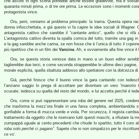
che ascolti in ogni scena potrebbe anche essere gradevole, ma è sostanz
quaranta minuti prima, o di tre ore prima. Le eccezioni sono i momenti corali,
protagonista vince.
Ora, però, veniamo al problema principale: la trama. Questa opera rac
donna infiocchettata, e già questo vi fa capire le idee sociali di Wagner
antagonista cattivo che sarebbe il “cantante antico”, quello che si rifà
L’antagonista cattivo diventa la spalla comica del tutto, tramite una gag 
e la gag sarebbe anche carina, se non fosse che è l’unica di tutto il copion
più ripetitivo che in un film dei
Vanzina
. Ah, e ovviamente alla fine vince il
Ora, se questa storia venisse data in mano a un buon editor avreb
taglierebbe due terzi, e come seconda strapperebbe le ultime dieci pagine, 
morale esplicita, quella sbattuta addosso allo spettatore con la dolcezza di
Già, perché finisce che il buono vince la gara cantando con tedeschit
l’anziano saggio lo prega di accettare per diventare un vero
“maestro 
scusate, tedesca su quella del resto del mondo, e lui accetta perché è tede
Ora, come si può rappresentare una roba del genere nel 2025, credendoc
che trasforma la mezz’ora finale in una farsa completa, ambientandola s
gonfiabile a forma di mucca verde e viola. Per sicurezza, il regista cambia 
trattamento da oggetto che le riservano tutti questi maschi, a rifiutare l
zumpappà uguale ai cento precedenti che chiude lo spartito, tutto il coro al
roba solo perché ci pagano”
. Sapete che io non simpatizzo per le riscrittur
ce vo’.