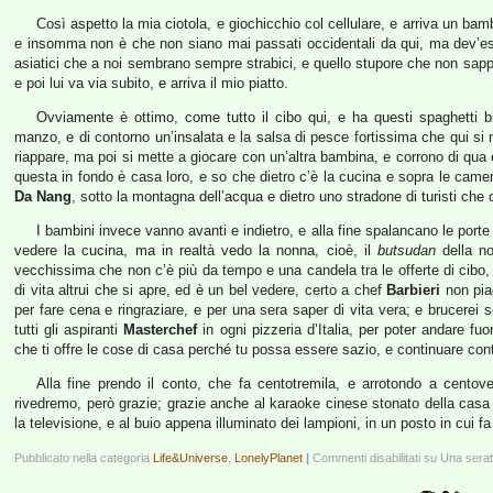
Così aspetto la mia ciotola, e giochicchio col cellulare, e arriva un bam
e insomma non è che non siano mai passati occidentali da qui, ma dev’es
asiatici che a noi sembrano sempre strabici, e quello stupore che non sap
e poi lui va via subito, e arriva il mio piatto.
Ovviamente è ottimo, come tutto il cibo qui, e ha questi spaghetti bia
manzo, e di contorno un’insalata e la salsa di pesce fortissima che qui si 
riappare, ma poi si mette a giocare con un’altra bambina, e corrono di qua 
questa in fondo è casa loro, e so che dietro c’è la cucina e sopra le camere 
Da Nang
, sotto la montagna dell’acqua e dietro uno stradone di turisti c
I bambini invece vanno avanti e indietro, e alla fine spalancano le porte
vedere la cucina, ma in realtà vedo la nonna, cioè, il
butsudan
della no
vecchissima che non c’è più da tempo e una candela tra le offerte di cibo
di vita altrui che si apre, ed è un bel vedere, certo a chef
Barbieri
non pia
per fare cena e ringraziare, e per una sera saper di vita vera; e brucerei se
tutti gli aspiranti
Masterchef
in ogni pizzeria d’Italia, per poter andare 
che ti offre le cose di casa perché tu possa essere sazio, e continuare cont
Alla fine prendo il conto, che fa centotremila, e arrotondo a cento
rivedremo, però grazie; grazie anche al karaoke cinese stonato della casa
la televisione, e al buio appena illuminato dei lampioni, in un posto in cui f
Pubblicato nella categoria
Life&Universe
,
LonelyPlanet
|
Commenti disabilitati
su Una serat