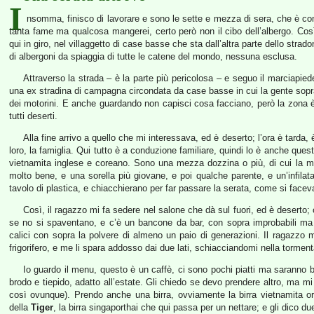
I
nsomma, finisco di lavorare e sono le sette e mezza di sera, che è come
tanta fame ma qualcosa mangerei, certo però non il cibo dell’albergo. Così
qui in giro, nel villaggetto di case basse che sta dall’altra parte dello strado
di albergoni da spiaggia di tutte le catene del mondo, nessuna esclusa.
Attraverso la strada – è la parte più pericolosa – e seguo il marciapiede, 
una ex stradina di campagna circondata da case basse in cui la gente sopra
dei motorini. E anche guardando non capisci cosa facciano, però la zona è
tutti deserti.
Alla fine arrivo a quello che mi interessava, ed è deserto; l’ora è tard
loro, la famiglia. Qui tutto è a conduzione familiare, quindi lo è anche que
vietnamita inglese e coreano. Sono una mezza dozzina o più, di cui la m
molto bene, e una sorella più giovane, e poi qualche parente, e un’infilat
tavolo di plastica, e chiacchierano per far passare la serata, come si facev
Così, il ragazzo mi fa sedere nel salone che dà sul fuori, ed è deserto; 
se no si spaventano, e c’è un bancone da bar, con sopra improbabili ma 
calici con sopra la polvere di almeno un paio di generazioni. Il ragazzo 
frigorifero, e me li spara addosso dai due lati, schiacciandomi nella torme
Io guardo il menu, questo è un caffè, ci sono pochi piatti ma saranno 
brodo e tiepido, adatto all’estate. Gli chiedo se devo prendere altro, ma m
così ovunque). Prendo anche una birra, ovviamente la birra vietnamita or
della
Tiger
, la birra singaporthai che qui passa per un nettare; e gli dico du