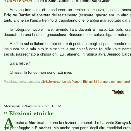
STADIO BREDA
: andrà a
Saint-Gilles
da
Sixième-Saint-Jean
.
Arrivano immagini di capodanno: un trenino ossessivo, con tipe scos
Brigitte Bardot
all’apertura del testamento (scusate, questo era un altro
tanti, anche se l’unico trenino di capodanno che io abbia mai adottato dal viv
Io fotografo nuvole male, avendo l’ala davanti al naso. Lui boh, ora
decorate da una hostess gnoccolona. Riassumendo: calcio, figa e motori più
E io? Io sul cellulare ho foto storte di posti sparpagliati per il mondo e u
insinuata nella mia sim in altre vite e ora chissà cosa fa. Alle volte ne
secoli, riassegnato a chissà chi. Lui, almeno, in rubrica avrà
Jessico Calce
Sarà felice?
Chissà. In fondo, non sono fatti miei.
Pubblicato nella categoria
Life&Universe
,
LonelyPlanet
|
Ehi, tu! Sii il primo a commentare!
Mercoledì 5 Novembre 2025, 10:32
Elezioni etniche
A
nche a
Montreal
c’erano le elezioni comunali. Le ha vinte
Soraya M
qui per sfuggire a
Pinochet
. Ma anche gran parte degli altri candidati eran