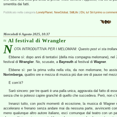
smentita dai fatti.
Pubblicato nella categoria
LonelyPlanet
,
NewGlobal
,
StillLife
|
Ehi, tu! Sii il primo a commen
Mercoledì 6 Agosto 2025, 10:37
Al festival di Wrangler
N
OTA INTRODUTTIVA PER I MELOMANI: Questo post vi sta trollan
Ebbene sì: dopo anni di tentativi (della mia compagna melomane), nel 20
festival di
Wrangler
. No, scusate, a
Bayreuth
al festival di
Wagner
.
Ebbene sì: per la prima volta nella vita, da non melomane, ho assis
Norimberga
, quattro ore e mezza di musica più due ore di pause nel mezz
E com’è?
Sarò sincero: per tre quarti è una palla unica, aggravata dal fatto di ess
senza che io potessi capire granché di quello che succedeva. Però, non c’
Innanzi tutto, con pochi momenti di eccezione, la musica di Wagner è p
accelerano e frenano senza andare mai da nessuna parte, avvincenti co
meno qualunque altro autore italiano, esci comunque dal teatro con un paio