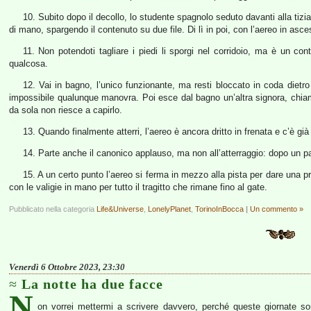
10. Subito dopo il decollo, lo studente spagnolo seduto davanti alla tizia
di mano, spargendo il contenuto su due file. Di lì in poi, con l’aereo in asce
11. Non potendoti tagliare i piedi li sporgi nel corridoio, ma è un co
qualcosa.
12. Vai in bagno, l’unico funzionante, ma resti bloccato in coda diet
impossibile qualunque manovra. Poi esce dal bagno un’altra signora, chiam
da sola non riesce a capirlo.
13. Quando finalmente atterri, l’aereo è ancora dritto in frenata e c’è già 
14. Parte anche il canonico applauso, ma non all’atterraggio: dopo un p
15. A un certo punto l’aereo si ferma in mezzo alla pista per dare una pre
con le valigie in mano per tutto il tragitto che rimane fino al gate.
Pubblicato nella categoria
Life&Universe
,
LonelyPlanet
,
TorinoInBocca
|
Un commento »
Venerdì 6 Ottobre 2023, 23:30
La notte ha due facce
N
on vorrei mettermi a scrivere davvero, perché queste giornate s