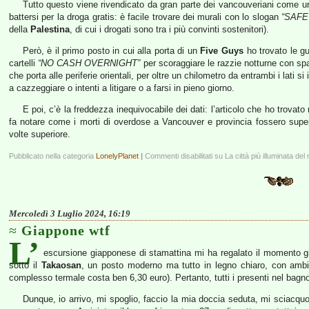
Tutto questo viene rivendicato da gran parte dei vancouveriani come un 
battersi per la droga gratis: è facile trovare dei murali con lo slogan
“SAFE
della
Palestina
, di cui i drogati sono tra i più convinti sostenitori).
Però, è il primo posto in cui alla porta di un
Five Guys
ho trovato le gu
cartelli
“NO CASH OVERNIGHT”
per scoraggiare le razzie notturne con sp
che porta alle periferie orientali, per oltre un chilometro da entrambi i lati si
a cazzeggiare o intenti a litigare o a farsi in pieno giorno.
E poi, c’è la freddezza inequivocabile dei dati: l’articolo che ho trovato
fa notare come i morti di overdose a Vancouver e provincia fossero superi
volte superiore.
Pubblicato nella categoria
LonelyPlanet
|
Commenti disabilitati
su La città più illuminata de
Mercoledì 3 Luglio 2024, 16:19
Giappone wtf
L’
escursione giapponese di stamattina mi ha regalato il momento g
sotto il
Takaosan
, un posto moderno ma tutto in legno chiaro, con ambizion
complesso termale costa ben 6,30 euro). Pertanto, tutti i presenti nel bagn
Dunque, io arrivo, mi spoglio, faccio la mia doccia seduta, mi sciacquo,