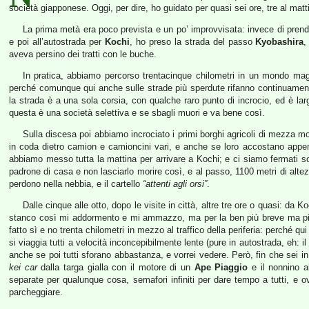
società giapponese. Oggi, per dire, ho guidato per quasi sei ore, tre al matti
La prima metà era poco prevista e un po’ improvvisata: invece di pren
e poi all’autostrada per
Kochi
, ho preso la strada del passo
Kyobashira
,
aveva persino dei tratti con le buche.
In pratica, abbiamo percorso trentacinque chilometri in un mondo magi
perché comunque qui anche sulle strade più sperdute rifanno continuament
la strada è a una sola corsia, con qualche raro punto di incrocio, ed è l
questa è una società selettiva e se sbagli muori e va bene così.
Sulla discesa poi abbiamo incrociato i primi borghi agricoli di mezza mo
in coda dietro camion e camioncini vari, e anche se loro accostano appen
abbiamo messo tutta la mattina per arrivare a Kochi; e ci siamo fermati solo
padrone di casa e non lasciarlo morire così, e al passo, 1100 metri di altezz
perdono nella nebbia, e il cartello
“attenti agli orsi”
.
Dalle cinque alle otto, dopo le visite in città, altre tre ore o quasi: da K
stanco così mi addormento e mi ammazzo, ma per la ben più breve ma più t
fatto sì e no trenta chilometri in mezzo al traffico della periferia: perché q
si viaggia tutti a velocità inconcepibilmente lente (pure in autostrada, eh: il
anche se poi tutti sforano abbastanza, e vorrei vedere. Però, fin che sei in 
kei car
dalla targa gialla con il motore di un
Ape Piaggio
e il nonnino al
separate per qualunque cosa, semafori infiniti per dare tempo a tutti, e
parcheggiare.