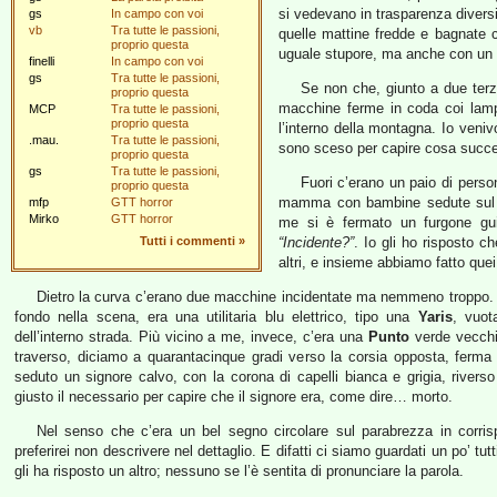
si vedevano in trasparenza diversi 
gs
In campo con voi
vb
Tra tutte le passioni,
quelle mattine fredde e bagnate 
proprio questa
uguale stupore, ma anche con un 
finelli
In campo con voi
gs
Tra tutte le passioni,
Se non che, giunto a due terzi
proprio questa
macchine ferme in coda coi lamp
MCP
Tra tutte le passioni,
proprio questa
l’interno della montagna. Io veni
.mau.
Tra tutte le passioni,
sono sceso per capire cosa succ
proprio questa
gs
Tra tutte le passioni,
Fuori c’erano un paio di perso
proprio questa
mamma con bambine sedute sul gua
mfp
GTT horror
Mirko
GTT horror
me si è fermato un furgone gu
Tutti i commenti
»
“Incidente?”
. Io gli ho risposto c
altri, e insieme abbiamo fatto quei
Dietro la curva c’erano due macchine incidentate ma nemmeno troppo. Qu
fondo nella scena, era una utilitaria blu elettrico, tipo una
Yaris
, vuot
dell’interno strada. Più vicino a me, invece, c’era una
Punto
verde vecchio
traverso, diciamo a quarantacinque gradi verso la corsia opposta, ferma 
seduto un signore calvo, con la corona di capelli bianca e grigia, rivers
giusto il necessario per capire che il signore era, come dire… morto.
Nel senso che c’era un bel segno circolare sul parabrezza in corris
preferirei non descrivere nel dettaglio. E difatti ci siamo guardati un po’ tu
gli ha risposto un altro; nessuno se l’è sentita di pronunciare la parola.