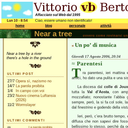
Affacciato sul Web dal 1995
Lun 10 - 8:54
Ciao, essere umano non identificato!
home
blog
personale
attività
Near a tree
ovvero come rovinarsi una 
Un po’ di musica
«
Near a tree by a river
Giovedì 17 Agosto 2006, 20:34
there's a hole in the ground
Parentesi
T
ra parentesi, ieri mattin
ULTIMI POST
amici, ho dato una pulita e una si
27/7
Opera sì, nazismo no
14/7
La parola proibita
La discesa dal
colle di Jou
1/4
In campo con voi
tutta la
Val d’Aosta
, con ampi
23/2
Nuovo cinema Luftansia
mozzafiato; nonostante l’abbia 
(2026)
sempre, però, la si fa col sole, l
11/2
Wormslayer
dal finestrino e godendo della vist
Ieri, però, c’era brutto tempo
ULTIMI COMMENTI
diffusa che non sapevi dire foss
bellissimo lo stesso, perchè da og
gs
La parola proibita