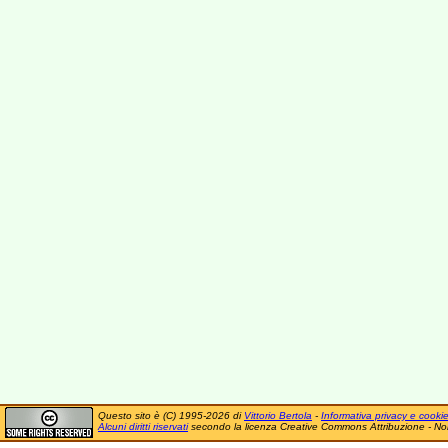
Questo sito è (C) 1995-2026 di
Vittorio Bertola
-
Informativa privacy e cooki
Alcuni diritti riservati
secondo la licenza Creative Commons Attribuzione - No