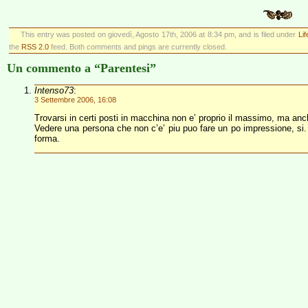
This entry was posted on giovedì, Agosto 17th, 2006 at 8:34 pm, and is filed under
Li
the
RSS 2.0
feed. Both comments and pings are currently closed.
Un commento a “Parentesi”
Intenso73
:
3 Settembre 2006, 16:08
Trovarsi in certi posti in macchina non e’ proprio il massimo, ma anc
Vedere una persona che non c’e’ piu puo fare un po impressione, si. E
forma.