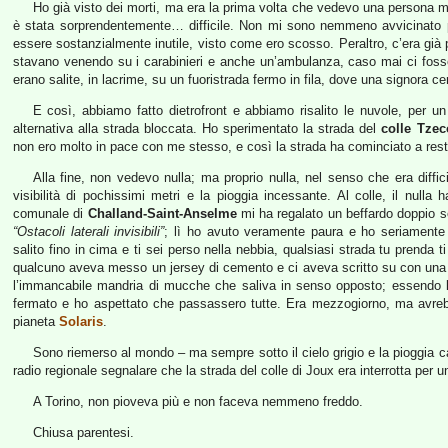
Ho già visto dei morti, ma era la prima volta che vedevo una persona mo
è stata sorprendentemente… difficile. Non mi sono nemmeno avvicinato pi
essere sostanzialmente inutile, visto come ero scosso. Peraltro, c’era già pa
stavano venendo su i carabinieri e anche un’ambulanza, caso mai ci foss
erano salite, in lacrime, su un fuoristrada fermo in fila, dove una signora ce
E così, abbiamo fatto dietrofront e abbiamo risalito le nuvole, per un
alternativa alla strada bloccata. Ho sperimentato la strada del
colle Tzec
non ero molto in pace con me stesso, e così la strada ha cominciato a restr
Alla fine, non vedevo nulla; ma proprio nulla, nel senso che era diffici
visibilità di pochissimi metri e la pioggia incessante. Al colle, il null
comunale di
Challand-Saint-Anselme
mi ha regalato un beffardo doppio s
“Ostacoli laterali invisibili”
; lì ho avuto veramente paura e ho seriamente 
salito fino in cima e ti sei perso nella nebbia, qualsiasi strada tu prenda 
qualcuno aveva messo un jersey di cemento e ci aveva scritto su con una
l’immancabile mandria di mucche che saliva in senso opposto; essendo
fermato e ho aspettato che passassero tutte. Era mezzogiorno, ma avre
pianeta
Solaris
.
Sono riemerso al mondo – ma sempre sotto il cielo grigio e la pioggia cat
radio regionale segnalare che la strada del colle di Joux era interrotta per 
A Torino, non pioveva più e non faceva nemmeno freddo.
Chiusa parentesi.