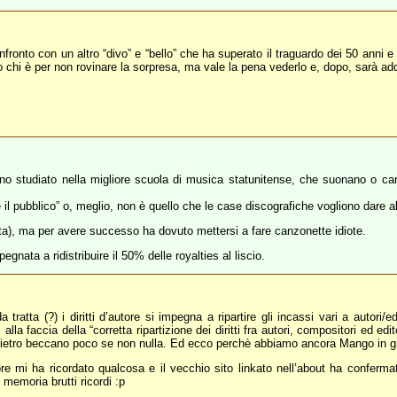
nfronto con un altro “divo” e “bello” che ha superato il traguardo dei 50 anni e
 chi è per non rovinare la sorpresa, ma vale la pena vederlo e, dopo, sarà ad
anno studiato nella migliore scuola di musica statunitense, che suonano o ca
 pubblico” o, meglio, non è quello che le case discografiche vogliono dare al 
ista), ma per avere successo ha dovuto mettersi a fare canzonette idiote.
pegnata a ridistribuire il 50% delle royalties al liscio.
ratta (?) i diritti d’autore si impegna a ripartire gli incassi vari a autori/e
la faccia della “corretta ripartizione dei diritti fra autori, compositori ed edit
ndietro beccano poco se non nulla. Ed ecco perchè abbiamo ancora Mango in gi
ore mi ha ricordato qualcosa e il vecchio sito linkato nell’about ha conferm
 memoria brutti ricordi :p