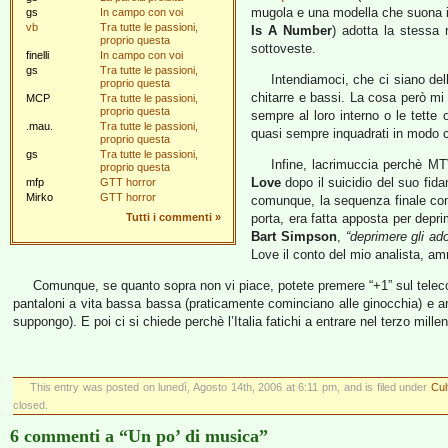
mugola e una modella che suona 
gs
In campo con voi
vb
Tra tutte le passioni,
Is A Number
) adotta la stessa r
proprio questa
sottoveste.
finelli
In campo con voi
gs
Tra tutte le passioni,
Intendiamoci, che ci siano de
proprio questa
chitarre e bassi. La cosa però m
MCP
Tra tutte le passioni,
proprio questa
sempre al loro interno o le tette 
.mau.
Tra tutte le passioni,
quasi sempre inquadrati in modo ch
proprio questa
gs
Tra tutte le passioni,
Infine, lacrimuccia perchè M
proprio questa
Love
dopo il suicidio del suo fid
mfp
GTT horror
Mirko
GTT horror
comunque, la sequenza finale co
Tutti i commenti
»
porta, era fatta apposta per depri
Bart Simpson
,
“deprimere gli ad
Love il conto del mio analista, a
Comunque, se quanto sopra non vi piace, potete premere “+1” sul tel
pantaloni a vita bassa bassa (praticamente cominciano alle ginocchia) e ardi
suppongo). E poi ci si chiede perchè l’Italia fatichi a entrare nel terzo millen
This entry was posted on lunedì, Agosto 14th, 2006 at 6:11 pm, and is filed under
Cul
closed.
6 commenti a “Un po’ di musica”