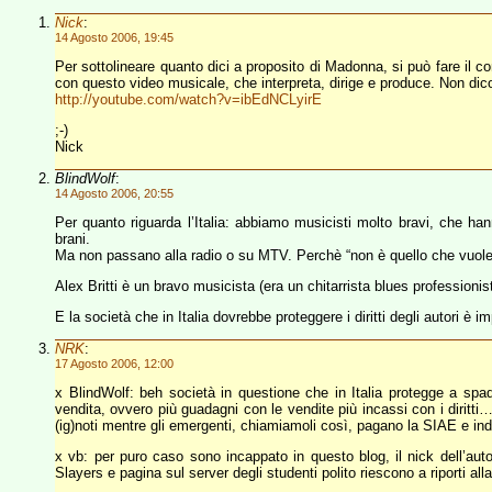
Nick
:
14 Agosto 2006, 19:45
Per sottolineare quanto dici a proposito di Madonna, si può fare il co
con questo video musicale, che interpreta, dirige e produce. Non dico
http://youtube.com/watch?v=ibEdNCLyirE
;-)
Nick
BlindWolf
:
14 Agosto 2006, 20:55
Per quanto riguarda l’Italia: abbiamo musicisti molto bravi, che h
brani.
Ma non passano alla radio o su MTV. Perchè “non è quello che vuole il
Alex Britti è un bravo musicista (era un chitarrista blues profession
E la società che in Italia dovrebbe proteggere i diritti degli autori è im
NRK
:
17 Agosto 2006, 12:00
x BlindWolf: beh società in questione che in Italia protegge a spada t
vendita, ovvero più guadagni con le vendite più incassi con i diritti… al
(ig)noti mentre gli emergenti, chiamiamoli così, pagano la SIAE e i
x vb: per puro caso sono incappato in questo blog, il nick dell’aut
Slayers e pagina sul server degli studenti polito riescono a riporti alla