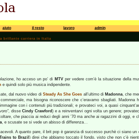
aiuto
il resto
lavoro
admin
brillante carriera in Italia
olazione, ho acceso un po’ di
MTV
per vedere com’è la situazione della mu
h
e quindi solo più musica indipendente.
sate, dal nuovo video di
Steady As She Goes
all’ultimo di
Madonna
, che mer
commerciale, ma bisogna riconoscere che c’eravamo sbagliati. Madonna h
l’immagine con i contenuti più tradizionali; e provateci voi, a quasi cinquant’
voro”
, disse
Cindy Crawford
) e a reinventarvi ogni volta un genere; provate
ltare, che piaccia ai reduci degli anni ’70 ma anche ai ragazzini di oggi, e ch
a
, e scusate se si vede un abisso di differenza…
acevoli. A quanto pare, il brit pop è garanzia di successo purchè ci siano u
Trains to Brazil
) direi che abbiamo toccato il fondo, visto che non c’è nien