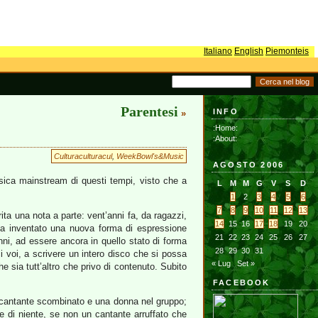
Italiano
English
Piemonteis
Parentesi
INFO
»
:Home:
:About:
Culturaculturacul
,
WeekBowl's&Music
AGOSTO 2006
sica mainstream di questi tempi, visto che a
L
M
M
G
V
S
D
1
2
3
4
5
6
7
8
9
10
11
12
13
ita una nota a parte: vent’anni fa, da ragazzi,
14
15
16
17
18
19
20
a inventato una nuova forma di espressione
21
22
23
24
25
26
27
anni, ad essere ancora in quello stato di forma
28
29
30
31
ci voi, a scrivere un intero disco che si possa
« Lug
Set »
e sia tutt’altro che privo di contenuto. Subito
FACEBOOK
n cantante scombinato e una donna nel gruppo;
te di niente, se non un cantante arruffato che