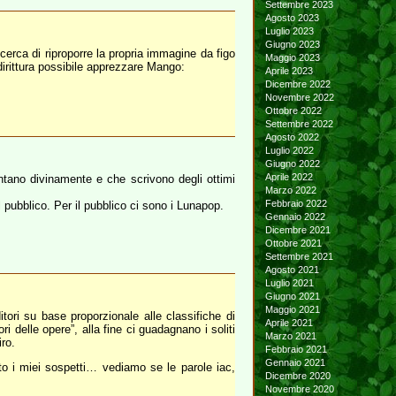
Settembre 2023
Agosto 2023
Luglio 2023
Giugno 2023
 cerca di riproporre la propria immagine da figo
Maggio 2023
dirittura possibile apprezzare Mango:
Aprile 2023
Dicembre 2022
Novembre 2022
Ottobre 2022
Settembre 2022
Agosto 2022
Luglio 2022
Giugno 2022
Aprile 2022
ntano divinamente e che scrivono degli ottimi
Marzo 2022
Febbraio 2022
pubblico. Per il pubblico ci sono i Lunapop.
Gennaio 2022
Dicembre 2021
Ottobre 2021
Settembre 2021
Agosto 2021
Luglio 2021
Giugno 2021
Maggio 2021
ditori su base proporzionale alle classifiche di
Aprile 2021
ori delle opere”, alla fine ci guadagnano i soliti
Marzo 2021
ro.
Febbraio 2021
Gennaio 2021
ato i miei sospetti… vediamo se le parole iac,
Dicembre 2020
Novembre 2020