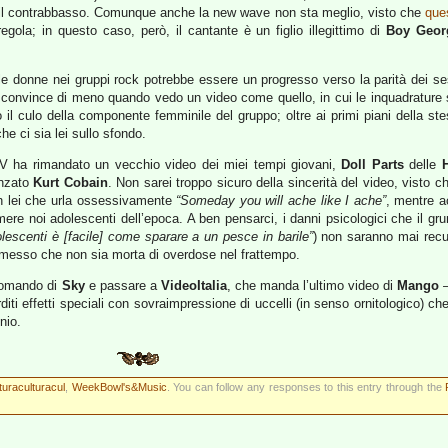
il contrabbasso. Comunque anche la new wave non sta meglio, visto che
ques
egola; in questo caso, però, il cantante è un figlio illegittimo di
Boy Geor
lle donne nei gruppi rock potrebbe essere un progresso verso la parità dei 
i convince di meno quando vedo un video come quello, in cui le inquadrature
o il culo della componente femminile del gruppo; oltre ai primi piani della st
e ci sia lei sullo sfondo.
TV ha rimandato un vecchio video dei miei tempi giovani,
Doll Parts
delle
anzato
Kurt Cobain
. Non sarei troppo sicuro della sincerità del video, visto c
n lei che urla ossessivamente
“Someday you will ache like I ache”
, mentre a
mere noi adolescenti dell’epoca. A ben pensarci, i danni psicologici che il gr
olescenti è [facile] come sparare a un pesce in barile”
) non saranno mai recu
mmesso che non sia morta di overdose nel frattempo.
ecomando di
Sky
e passare a
VideoItalia
, che manda l’ultimo video di
Mango
–
ti effetti speciali con sovraimpressione di uccelli (in senso ornitologico) ch
nio.
turaculturacul
,
WeekBowl's&Music
. You can follow any responses to this entry through the