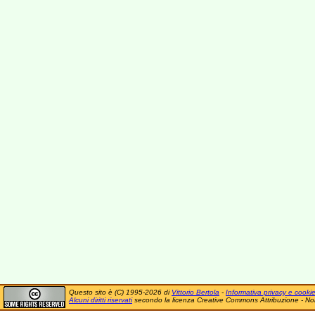
Questo sito è (C) 1995-2026 di
Vittorio Bertola
-
Informativa privacy e cooki
Alcuni diritti riservati
secondo la licenza Creative Commons Attribuzione - No