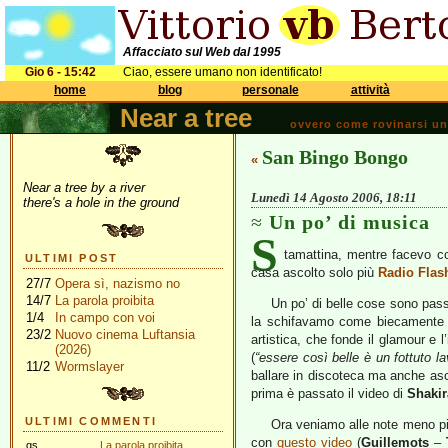
Affacciato sul Web dal 1995
Gio 6 - 15:42
Ciao, essere umano non identificato!
home
blog
personale
attività
Near a tree
ovvero come rovinarsi una 
San Bingo Bongo
«
Near a tree by a river
Lunedì 14 Agosto 2006, 18:11
there's a hole in the ground
Un po’ di musica
S
tamattina, mentre facevo c
ULTIMI POST
casa ascolto solo più
Radio Flas
27/7
Opera sì, nazismo no
14/7
La parola proibita
Un po’ di belle cose sono pas
1/4
In campo con voi
la schifavamo come biecamente 
23/2
Nuovo cinema Luftansia
artistica, che fonde il glamour e 
(2026)
(
“essere così belle è un fottuto la
11/2
Wormslayer
ballare in discoteca ma anche asco
prima è passato il video di
Shakir
ULTIMI COMMENTI
Ora veniamo alle note meno pi
con
questo video
(
Guillemots
–
gs
La parola proibita