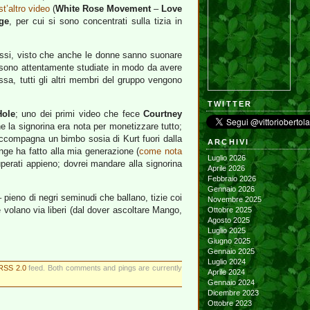
t’altro video
(
White Rose Movement
–
Love
ge
, per cui si sono concentrati sulla tizia in
sessi, visto che anche le donne sanno suonare
 sono attentamente studiate in modo da avere
essa, tutti gli altri membri del gruppo vengono
TWITTER
Hole
; uno dei primi video che fece
Courtney
he la signorina era nota per monetizzare tutto;
ccompagna un bimbo sosia di Kurt fuori dalla
ARCHIVI
unge ha fatto alla mia generazione (
come nota
Luglio 2026
perati appieno; dovrei mandare alla signorina
Aprile 2026
Febbraio 2026
Gennaio 2026
 pieno di negri seminudi che ballano, tizie coi
Novembre 2025
e volano via liberi (dal dover ascoltare Mango,
Ottobre 2025
Agosto 2025
Luglio 2025
Giugno 2025
Gennaio 2025
Luglio 2024
RSS 2.0
feed. Both comments and pings are currently
Aprile 2024
Gennaio 2024
Dicembre 2023
Ottobre 2023