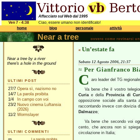
Affacciato sul Web dal 1995
Ven 7 - 4:38
Ciao, essere umano non identificato!
home
blog
personale
attività
Near a tree
ovvero come rovinarsi una 
Un’estate fa
«
Near a tree by a river
Sabato 12 Agosto 2006, 21:37
there's a hole in the ground
Per Gianfranco Bi
C
aro leader del TG regional
ULTIMI POST
27/7
Opera sì, nazismo no
Va bene che il vostro telegio
14/7
La parola proibita
Curia
e della
Provincia di Cu
1/4
In campo con voi
opposizione sociale alla santa 
23/2
Nuovo cinema Luftansia
raccontando invece con dovizia di
(2026)
Dalmazzo
;
11/2
Wormslayer
Va bene che secondo voi ogni
cento, che ancora non si spiega
ULTIMI COMMENTI
circolazione in Italia;
gs
La parola proibita