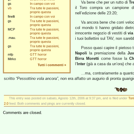
Va bene che per un rutto di
Tr
gs
In campo con voi
il Toro compra un campione de
vb
Tra tutte le passioni,
proprio questa
nell’edizione delle 23:20;
finelli
In campo con voi
gs
Tra tutte le passioni,
Va ancora bene che corri veloce
proprio questa
col mondo ti hanno gridato dietro
MCP
Tra tutte le passioni,
innocente negozio di vestiti di
via
proprio questa
.mau.
Tra tutte le passioni,
i tuoi bollettini sul TAV, non sareb
proprio questa
gs
Tra tutte le passioni,
Posso quasi capire il pietoso te
proprio questa
Napoli
la premiazione della
Juv
mfp
GTT horror
Birra Moretti
come fosse la
Ch
Mirko
GTT horror
l’
Inter
(già a casa da un’ora) che av
Tutti i commenti
»
…ma, contrariamente a quanto h
scritto
“Pessottino vola ancora”
, non era affatto un augurio di pronta guarig
This entry was posted on sabato, Agosto 12th, 2006 at 9:37 pm, and is filed under
Tor
2.0
feed. Both comments and pings are currently closed.
Comments are closed.