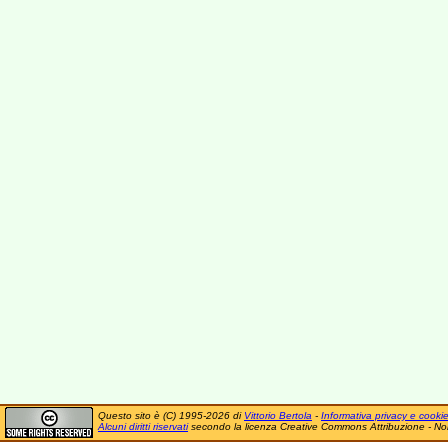
Questo sito è (C) 1995-2026 di
Vittorio Bertola
-
Informativa privacy e cooki
Alcuni diritti riservati
secondo la licenza Creative Commons Attribuzione - No