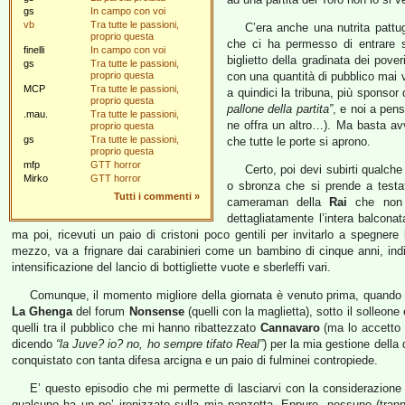
gs
In campo con voi
vb
Tra tutte le passioni,
C’era anche una nutrita pattu
proprio questa
che ci ha permesso di entrare s
finelli
In campo con voi
biglietto della gradinata dei pove
gs
Tra tutte le passioni,
proprio questa
con una quantità di pubblico mai v
MCP
Tra tutte le passioni,
a quindici la tribuna, più sponsor 
proprio questa
pallone della partita”
, e noi a pen
.mau.
Tra tutte le passioni,
ne offra un altro…). Ma basta avv
proprio questa
gs
Tra tutte le passioni,
che tutte le porte si aprono.
proprio questa
mfp
GTT horror
Certo, poi devi subirti qualch
Mirko
GTT horror
o sbronza che si prende a testate,
Tutti i commenti
»
cameraman della
Rai
che non s
dettagliatamente l’intera balconat
ma poi, ricevuti un paio di cristoni poco gentili per invitarlo a spegnere
mezzo, va a frignare dai carabinieri come un bambino di cinque anni, ind
intensificazione del lancio di bottigliette vuote e sberleffi vari.
Comunque, il momento migliore della giornata è venuto prima, quando n
La Ghenga
del forum
Nonsense
(quelli con la maglietta), sotto il solleone
quelli tra il pubblico che mi hanno ribattezzato
Cannavaro
(ma lo accetto 
dicendo
“la Juve? io? no, ho sempre tifato Real”
) per la mia gestione della 
conquistato con tanta difesa arcigna e un paio di fulminei contropiede.
E’ questo episodio che mi permette di lasciarvi con la considerazione 
qualcuno ha un po’ ironizzato sulla mia panzetta. Eppure, nessuno (trann