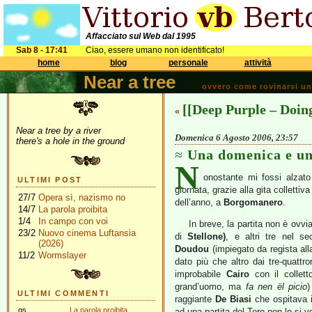
Affacciato sul Web dal 1995
Sab 8 - 17:41
Ciao, essere umano non identificato!
home
blog
personale
attività
Near a tree
ovvero come rovinarsi una 
[[Deep Purple – Doing
«
Near a tree by a river
Domenica 6 Agosto 2006, 23:57
there's a hole in the ground
Una domenica e un
N
onostante mi fossi alzato
ULTIMI POST
giornata, grazie alla gita collettiv
27/7
Opera sì, nazismo no
dell’anno, a
Borgomanero
.
14/7
La parola proibita
1/4
In campo con voi
In breve, la partita non è ovvi
23/2
Nuovo cinema Luftansia
di
Stellone)
, e altri tre nel se
(2026)
Doudou
(impiegato da regista al
11/2
Wormslayer
dato più che altro dai tre-quattr
improbabile
Cairo
con il colletto
grand’uomo, ma
fa nen ël picio
)
ULTIMI COMMENTI
raggiante
De Biasi
che ospitava i
gs
La parola proibita
ad una partita del Toro non lo si