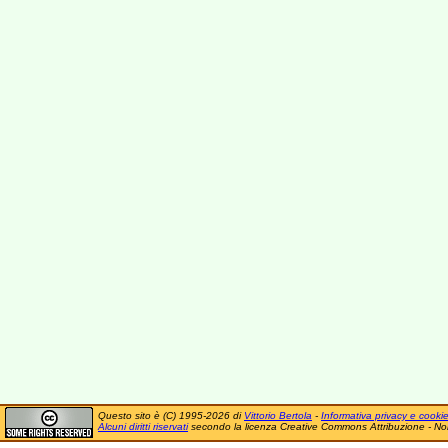
Questo sito è (C) 1995-2026 di
Vittorio Bertola
-
Informativa privacy e cooki
Alcuni diritti riservati
secondo la licenza Creative Commons Attribuzione - No