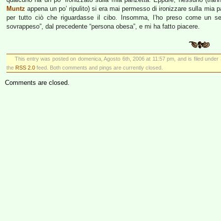
Muntz
appena un po’ ripulito) si era mai permesso di ironizzare sulla mia
per tutto ciò che riguardasse il cibo. Insomma, l’ho preso come un s
sovrappeso”, dal precedente “persona obesa”, e mi ha fatto piacere.
This entry was posted on domenica, Agosto 6th, 2006 at 11:57 pm, and is filed under
the
RSS 2.0
feed. Both comments and pings are currently closed.
Comments are closed.