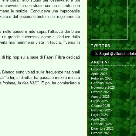
; è entrata nello studio per osservare, e poi
l’improvviso in uno studio con un microfono in
meno le notizie. Conduceva una improbabile
iato o del peperone triste, e lei regolarmente
 nelle pause e ride sopra l’attacco dei brani
sima: un grande successo, come si deduce dalla
verla mai nemmeno vista in faccia, riversa in
TWITTER
i di hip hop sulla base di
Fabri Fibra
dedicati
ARCHIVI
Luglio 2026
& Bianco sono volati sulle frequenze nazionali
Aprile 2026
ali” e lei, in diretta, ha passato mezzo minuto
Febbraio 2026
 indiana, la dea Kàli!”
. E poi ha cominciato a
Gennaio 2026
Novembre 2025
Ottobre 2025
Agosto 2025
Luglio 2025
Giugno 2025
Gennaio 2025
Luglio 2024
Aprile 2024
Gennaio 2024
Dicembre 2023
Ottobre 2023