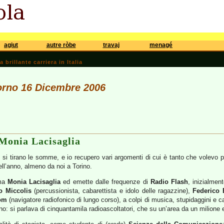
agiut
autre ròbe
travaj
menagé
brillante carriera in Italia
iorno 16 Dicembre 2006
Monia Lacisaglia
a, si tirano le somme, e io recupero vari argomenti di cui è tanto che volev
ll’anno, almeno da noi a Torino.
ama
Monia Lacisaglia
ed emette dalle frequenze di
Radio Flash
, inizialmen
o Miccolis
(percussionista, cabarettista e idolo delle ragazzine),
Federico 
om
(navigatore radiofonico di lungo corso), a colpi di musica, stupidaggini e ca
no: si parlava di cinquantamila radioascoltatori, che su un’area da un milione