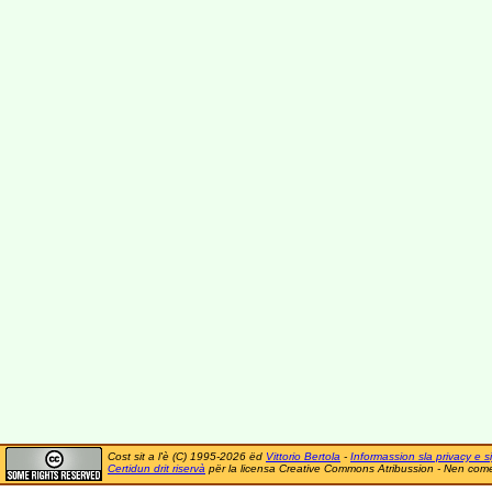
Cost sit a l'è (C) 1995-2026 ëd
Vittorio Bertola
-
Informassion sla privacy e si
Certidun drit riservà
për la licensa Creative Commons Atribussion - Nen comer