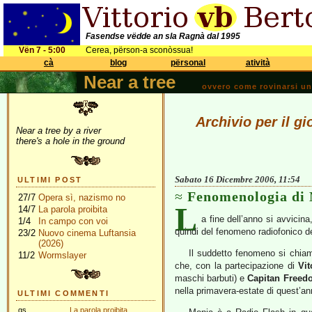
Fasendse vëdde an sla Ragnà dal 1995
Vën 7 - 5:00
Cerea, përson-a sconòssua!
cà
blog
përsonal
atività
Near a tree
ovvero come rovinarsi una 
Archivio per il g
Near a tree by a river
there's a hole in the ground
Sabato 16 Dicembre 2006, 11:54
ULTIMI POST
Fenomenologia di 
27/7
Opera sì, nazismo no
L
14/7
La parola proibita
a fine dell’anno si avvicin
1/4
In campo con voi
quindi del fenomeno radiofonico de
23/2
Nuovo cinema Luftansia
(2026)
Il suddetto fenomeno si chi
11/2
Wormslayer
che, con la partecipazione di
Vit
maschi barbuti) e
Capitan Freed
nella primavera-estate di quest’an
ULTIMI COMMENTI
gs
La parola proibita