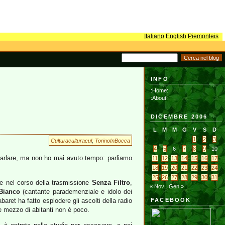
Italiano
English
Piemonteis
INFO
:Home:
:About:
DICEMBRE 2006
L
M
M
G
V
S
D
1
2
3
Culturaculturacul
,
TorinoInBocca
4
5
6
7
8
9
10
o parlare, ma non ho mai avuto tempo: parliamo
11
12
13
14
15
16
17
18
19
20
21
22
23
24
25
26
27
28
29
30
31
te nel corso della trasmissione
Senza Filtro
,
« Nov
Gen »
Bianco
(cantante parademenziale e idolo dei
baret ha fatto esplodere gli ascolti della radio
FACEBOOK
 e mezzo di abitanti non è poco.