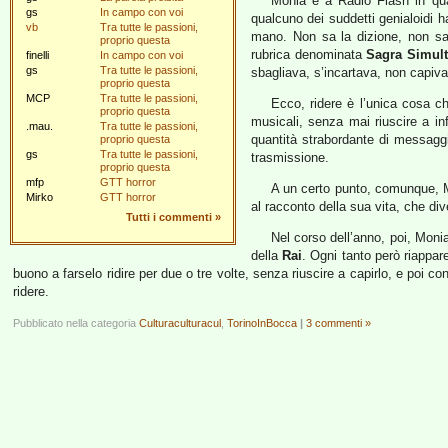
Monia è a Radio Flash in qua
gs
In campo con voi
qualcuno dei suddetti genialoidi 
vb
Tra tutte le passioni,
mano. Non sa la dizione, non sa
proprio questa
rubrica denominata
Sagra Simul
finelli
In campo con voi
gs
Tra tutte le passioni,
sbagliava, s’incartava, non capiva
proprio questa
MCP
Tra tutte le passioni,
Ecco, ridere è l’unica cosa c
proprio questa
musicali, senza mai riuscire a in
.mau.
Tra tutte le passioni,
quantità strabordante di messagg
proprio questa
gs
Tra tutte le passioni,
trasmissione.
proprio questa
mfp
GTT horror
A un certo punto, comunque, M
Mirko
GTT horror
al racconto della sua vita, che div
Tutti i commenti
»
Nel corso dell’anno, poi, Moni
della
Rai
. Ogni tanto però riappar
buono a farselo ridire per due o tre volte, senza riuscire a capirlo, e poi c
ridere.
Pubblicato nella categoria
Culturaculturacul
,
TorinoInBocca
|
3 commenti »