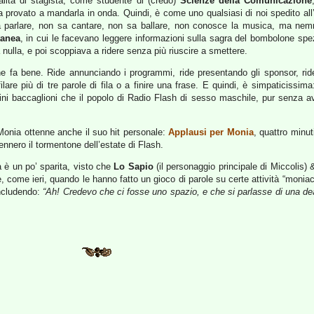
lità di stagista, come studente di (credo)
Scienze della Comunicazione
ha provato a mandarla in onda. Quindi, è come uno qualsiasi di noi spedito al
 parlare, non sa cantare, non sa ballare, non conosce la musica, ma nem
tanea
, in cui le facevano leggere informazioni sulla sagra del bombolone spez
 nulla, e poi scoppiava a ridere senza più riuscire a smettere.
he fa bene. Ride annunciando i programmi, ride presentando gli sponsor, ride
filare più di tre parole di fila o a finire una frase. E quindi, è simpaticis
ini baccaglioni che il popolo di Radio Flash di sesso maschile, pur senza a
onia ottenne anche il suo hit personale:
Applausi per Monia
, quattro minut
ennero il tormentone dell’estate di Flash.
a è un po’ sparita, visto che
Lo Sapio
(il personaggio principale di Miccolis) 
e, come ieri, quando le hanno fatto un gioco di parole su certe attività “moniac
oncludendo:
“Ah! Credevo che ci fosse uno spazio, e che si parlasse di una dea