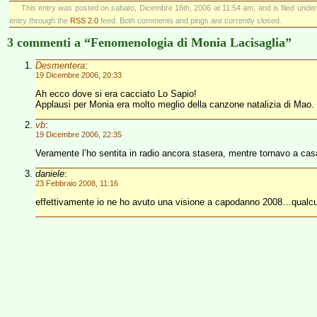
This entry was posted on sabato, Dicembre 16th, 2006 at 11:54 am, and is filed unde
entry through the
RSS 2.0
feed. Both comments and pings are currently closed.
3 commenti a “Fenomenologia di Monia Lacisaglia”
Desmentera
:
19 Dicembre 2006, 20:33
Ah ecco dove si era cacciato Lo Sapio!
Applausi per Monia era molto meglio della canzone natalizia di Mao
vb
:
19 Dicembre 2006, 22:35
Veramente l’ho sentita in radio ancora stasera, mentre tornavo a casa 
daniele
:
23 Febbraio 2008, 11:16
effettivamente io ne ho avuto una visione a capodanno 2008…qualcun