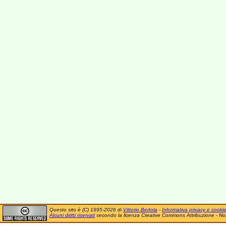
Questo sito è (C) 1995-2026 di
Vittorio Bertola
-
Informativa privacy e cooki
Alcuni diritti riservati
secondo la licenza Creative Commons Attribuzione - No