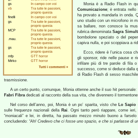
Monia è a Radio Flash in qua
gs
In campo con voi
vb
Tra tutte le passioni,
Comunicazione
; è entrata nello
proprio questa
ha provato a mandarla in onda. Qu
finelli
In campo con voi
uno studio con un microfono in m
gs
Tra tutte le passioni,
proprio questa
sa ballare, non conosce la mus
MCP
Tra tutte le passioni,
rubrica denominata
Sagra Simult
proprio questa
bombolone speziato o del pepero
.mau.
Tra tutte le passioni,
capiva nulla, e poi scoppiava a ri
proprio questa
gs
Tra tutte le passioni,
proprio questa
Ecco, ridere è l’unica cosa c
mfp
GTT horror
gli sponsor, ride nelle pause e r
Mirko
GTT horror
infilare più di tre parole di fila
Tutti i commenti
»
successo, come si deduce dalla qu
di Radio Flash di sesso maschile
trasmissione.
A un certo punto, comunque, Monia ottenne anche il suo hit personale:
Fabri Fibra
dedicati al racconto della sua vita, che divennero il tormentone 
Nel corso dell’anno, poi, Monia è un po’ sparita, visto che
Lo Sapio
(
sulle frequenze nazionali della
Rai
. Ogni tanto però riappare, come ieri,
“moniacali” e lei, in diretta, ha passato mezzo minuto buono a farselo r
concludendo:
“Ah! Credevo che ci fosse uno spazio, e che si parlasse di un