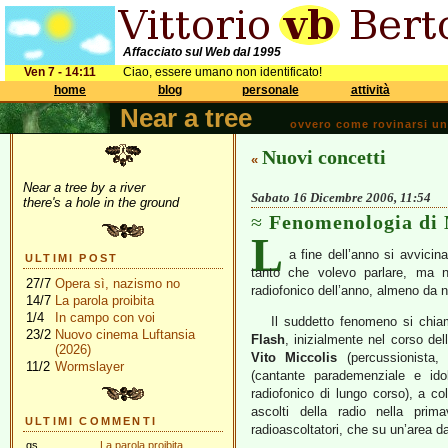
Affacciato sul Web dal 1995
Ven 7 - 14:11
Ciao, essere umano non identificato!
home
blog
personale
attività
Near a tree
ovvero come rovinarsi una 
Nuovi concetti
«
Near a tree by a river
Sabato 16 Dicembre 2006, 11:54
there's a hole in the ground
Fenomenologia di 
L
a fine dell’anno si avvicin
ULTIMI POST
tanto che volevo parlare, ma 
27/7
Opera sì, nazismo no
radiofonico dell’anno, almeno da n
14/7
La parola proibita
1/4
In campo con voi
Il suddetto fenomeno si chi
23/2
Nuovo cinema Luftansia
Flash
, inizialmente nel corso de
(2026)
Vito Miccolis
(percussionista, 
11/2
Wormslayer
(cantante parademenziale e id
radiofonico di lungo corso), a co
ascolti della radio nella prim
ULTIMI COMMENTI
radioascoltatori, che su un’area d
gs
La parola proibita