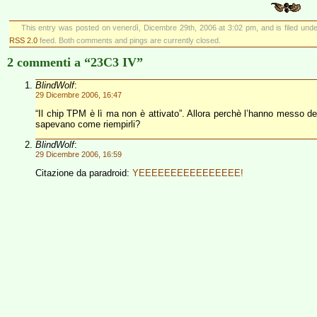
This entry was posted on venerdì, Dicembre 29th, 2006 at 3:02 pm, and is filed und
RSS 2.0
feed. Both comments and pings are currently closed.
2 commenti a “23C3 IV”
BlindWolf
:
29 Dicembre 2006, 16:47
“Il chip TPM è lì ma non è attivato”. Allora perchè l’hanno messo d
sapevano come riempirli?
BlindWolf
:
29 Dicembre 2006, 16:59
Citazione da paradroid:
YEEEEEEEEEEEEEEEE!