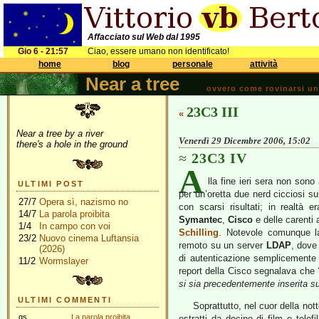
Affacciato sul Web dal 1995
Gio 6 - 21:57
Ciao, essere umano non identificato!
home
blog
personale
attività
Near a tree
ovvero come rovinarsi una 
23C3 III
«
Near a tree by a river
Venerdì 29 Dicembre 2006, 15:02
there's a hole in the ground
23C3 IV
A
lla fine ieri sera non son
ULTIMI POST
per un’oretta due nerd cicciosi 
27/7
Opera sì, nazismo no
con scarsi risultati; in realtà
14/7
La parola proibita
Symantec
,
Cisco
e delle carenti a
1/4
In campo con voi
Schilling
. Notevole comunque la 
23/2
Nuovo cinema Luftansia
remoto su un server
LDAP
, dove
(2026)
di autenticazione semplicemente
11/2
Wormslayer
report della Cisco segnalava che
si sia precedentemente inserita s
ULTIMI COMMENTI
Soprattutto, nel cuor della not
gs
La parola proibita
estratti da decine di film e tele