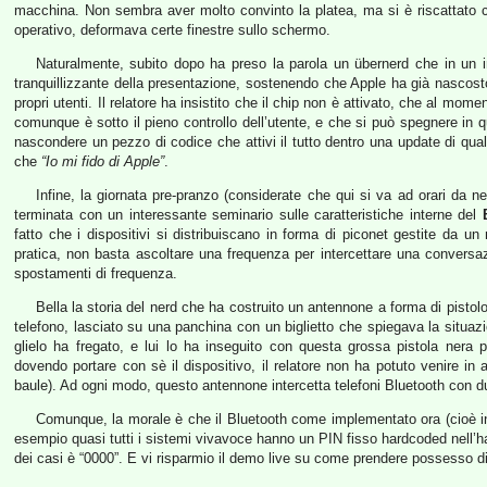
macchina. Non sembra aver molto convinto la platea, ma si è riscattato 
operativo, deformava certe finestre sullo schermo.
Naturalmente, subito dopo ha preso la parola un übernerd che in un i
tranquillizzante della presentazione, sostenendo che Apple ha già nascosto d
propri utenti. Il relatore ha insistito che il chip non è attivato, che al 
comunque è sotto il pieno controllo dell’utente, e che si può spegnere in q
nascondere un pezzo di codice che attivi il tutto dentro una update di qualco
che
“Io mi fido di Apple”
.
Infine, la giornata pre-pranzo (considerate che qui si va ad orari da n
terminata con un interessante seminario sulle caratteristiche interne del
fatto che i dispositivi si distribuiscano in forma di piconet gestite da un 
pratica, non basta ascoltare una frequenza per intercettare una conversa
spostamenti di frequenza.
Bella la storia del nerd che ha costruito un antennone a forma di pisto
telefono, lasciato su una panchina con un biglietto che spiegava la situa
glielo ha fregato, e lui lo ha inseguito con questa grossa pistola nera 
dovendo portare con sè il dispositivo, il relatore non ha potuto venire in 
baule). Ad ogni modo, questo antennone intercetta telefoni Bluetooth con 
Comunque, la morale è che il Bluetooth come implementato ora (cioè i
esempio quasi tutti i sistemi vivavoce hanno un PIN fisso hardcoded nell’
dei casi è “0000”. E vi risparmio il demo live su come prendere possesso