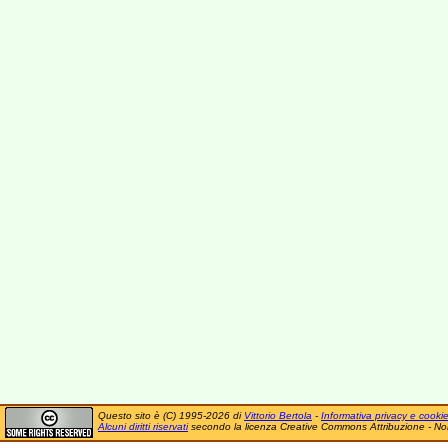
Questo sito è (C) 1995-2026 di
Vittorio Bertola
-
Informativa privacy e cooki
Alcuni diritti riservati
secondo la licenza Creative Commons Attribuzione - No