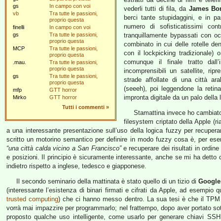
gs
In campo con voi
vederli tutti di fila, da
James Bo
vb
Tra tutte le passioni,
berci tante stupidaggini, e in pa
proprio questa
numero di sofisticatissimi cont
finelli
In campo con voi
gs
Tra tutte le passioni,
tranquillamente bypassati con occ
proprio questa
combinato in cui delle rotelle de
MCP
Tra tutte le passioni,
con il lockpicking tradizionale) 
proprio questa
comunque il finale tratto dall’
.mau.
Tra tutte le passioni,
proprio questa
incomprensibili un satellite, rip
gs
Tra tutte le passioni,
strade affollate di una città a
proprio questa
(seeeh), poi leggendone la reti
mfp
GTT horror
impronta digitale da un palo della 
Mirko
GTT horror
Tutti i commenti
»
Stamattina invece ho cambiato
filesystem criptato della Apple (r
a una interessante presentazione sull’uso della logica fuzzy per recupera
scritto un motorino semantico per definire in modo fuzzy cosa è, per esem
“una città calda vicino a San Francisco”
e recuperare dei risultati in ordine
e posizioni. Il principio è sicuramente interessante, anche se mi ha detto c
indietro rispetto a inglese, tedesco e giapponese.
Il secondo seminario della mattinata è stato quello di un tizio di
Google
(interessante l’esistenza di binari firmati e cifrati da Apple, ad esempio 
trusted computing
) che ci hanno messo dentro. La sua tesi è che il TPM
vorrà mai impazzire per programmarlo; nel frattempo, dopo aver portato s
proposto qualche uso intelligente, come usarlo per generare chiavi SSH