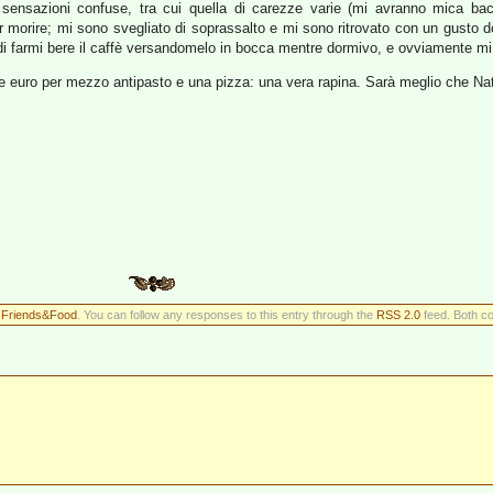
o sensazioni confuse, tra cui quella di carezze varie (mi avranno mica bacc
morire; mi sono svegliato di soprassalto e mi sono ritrovato con un gusto dol
di farmi bere il caffè versandomelo in bocca mentre dormivo, e ovviamente mi è
 euro per mezzo antipasto e una pizza: una vera rapina. Sarà meglio che Natal
r
Friends&Food
. You can follow any responses to this entry through the
RSS 2.0
feed. Both co