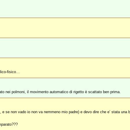
lico-fisico…
ato nei polmoni, il movimento automatico di rigetto è scattato ben prima.
 e se non vado io non va nemmeno mio padre) e devo dire che e’ stata una bel
imparato???