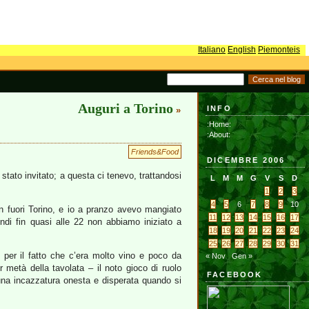
Italiano
English
Piemonteis
Auguri a Torino
INFO
»
:Home:
:About:
Friends&Food
DICEMBRE 2006
stato invitato; a questa ci tenevo, trattandosi
L
M
M
G
V
S
D
1
2
3
4
5
6
7
8
9
10
en fuori Torino, e io a pranzo avevo mangiato
11
12
13
14
15
16
17
ndi fin quasi alle 22 non abbiamo iniziato a
18
19
20
21
22
23
24
25
26
27
28
29
30
31
per il fatto che c’era molto vino e poco da
« Nov
Gen »
metà della tavolata – il noto gioco di ruolo
FACEBOOK
na incazzatura onesta e disperata quando si