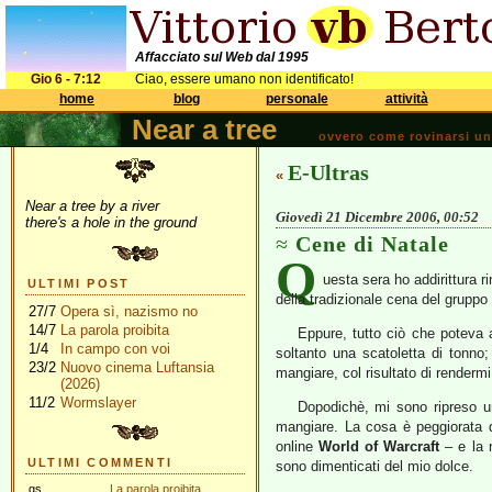
Affacciato sul Web dal 1995
Gio 6 - 7:12
Ciao, essere umano non identificato!
home
blog
personale
attività
Near a tree
ovvero come rovinarsi una 
E-Ultras
«
Near a tree by a river
Giovedì 21 Dicembre 2006, 00:52
there's a hole in the ground
Cene di Natale
Q
uesta sera ho addirittura r
ULTIMI POST
della tradizionale cena del gruppo 
27/7
Opera sì, nazismo no
14/7
La parola proibita
Eppure, tutto ciò che poteva a
1/4
In campo con voi
soltanto una scatoletta di tonno
23/2
Nuovo cinema Luftansia
mangiare, col risultato di rendermi
(2026)
11/2
Wormslayer
Dopodichè, mi sono ripreso u
mangiare. La cosa è peggiorata q
online
World of Warcraft
– e la 
ULTIMI COMMENTI
sono dimenticati del mio dolce.
gs
La parola proibita