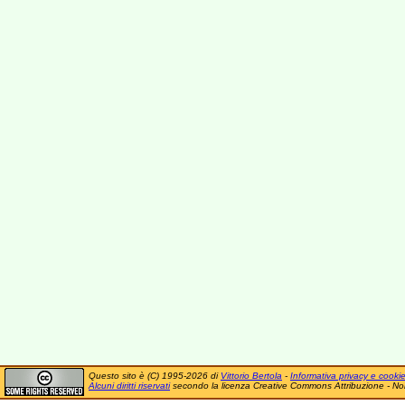
Questo sito è (C) 1995-2026 di
Vittorio Bertola
-
Informativa privacy e cooki
Alcuni diritti riservati
secondo la licenza Creative Commons Attribuzione - No