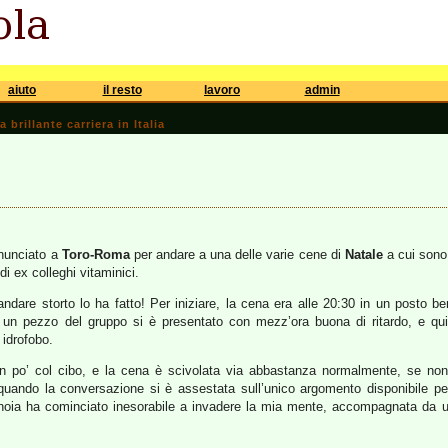
aiuto
il resto
lavoro
admin
brillante carriera in Italia
inunciato a
Toro-Roma
per andare a una delle varie cene di
Natale
a cui sono 
di ex colleghi vitaminici.
ndare storto lo ha fatto! Per iniziare, la cena era alle 20:30 in un posto b
; un pezzo del gruppo si è presentato con mezz’ora buona di ritardo, e qui
 idrofobo.
n po’ col cibo, e la cena è scivolata via abbastanza normalmente, se non 
uando la conversazione si è assestata sull’unico argomento disponibile per 
noia ha cominciato inesorabile a invadere la mia mente, accompagnata da u