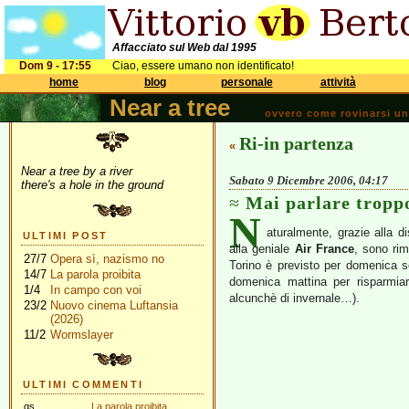
Affacciato sul Web dal 1995
Dom 9 - 17:55
Ciao, essere umano non identificato!
home
blog
personale
attività
Near a tree
ovvero come rovinarsi una 
Ri-in partenza
«
Near a tree by a river
Sabato 9 Dicembre 2006, 04:17
there's a hole in the ground
Mai parlare tropp
N
aturalmente, grazie alla d
ULTIMI POST
alla geniale
Air France
, sono rim
27/7
Opera sì, nazismo no
Torino è previsto per domenica 
14/7
La parola proibita
domenica mattina per risparmia
1/4
In campo con voi
alcunchè di invernale…).
23/2
Nuovo cinema Luftansia
(2026)
11/2
Wormslayer
ULTIMI COMMENTI
gs
La parola proibita