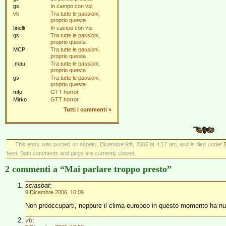
gs
In campo con voi
vb
Tra tutte le passioni,
proprio questa
finelli
In campo con voi
gs
Tra tutte le passioni,
proprio questa
MCP
Tra tutte le passioni,
proprio questa
.mau.
Tra tutte le passioni,
proprio questa
gs
Tra tutte le passioni,
proprio questa
mfp
GTT horror
Mirko
GTT horror
Tutti i commenti
»
This entry was posted on sabato, Dicembre 9th, 2006 at 4:17 am, and is filed under
S
feed. Both comments and pings are currently closed.
2 commenti a “Mai parlare troppo presto”
sciasbat
:
9 Dicembre 2006, 10:09
Non preoccuparti, neppure il clima europeo in questo momento ha null
vb
: