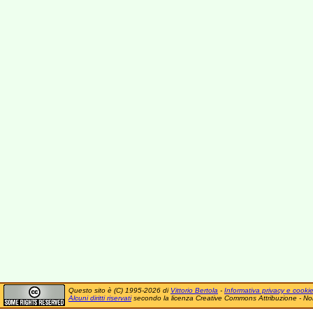
Questo sito è (C) 1995-2026 di
Vittorio Bertola
-
Informativa privacy e cooki
Alcuni diritti riservati
secondo la licenza Creative Commons Attribuzione - No