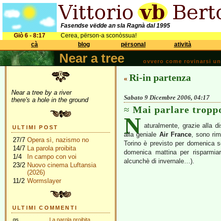
Fasendse vëdde an sla Ragnà dal 1995
Giò 6 - 8:17
Cerea, përson-a sconòssua!
cà
blog
përsonal
atività
Near a tree
ovvero come rovinarsi una 
Ri-in partenza
«
Near a tree by a river
Sabato 9 Dicembre 2006, 04:17
there's a hole in the ground
Mai parlare tropp
N
aturalmente, grazie alla d
ULTIMI POST
alla geniale
Air France
, sono rim
27/7
Opera sì, nazismo no
Torino è previsto per domenica 
14/7
La parola proibita
domenica mattina per risparmia
1/4
In campo con voi
alcunchè di invernale…).
23/2
Nuovo cinema Luftansia
(2026)
11/2
Wormslayer
ULTIMI COMMENTI
gs
La parola proibita