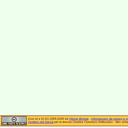
Cost sit a l'è (C) 1995-2026 ëd
Vittorio Bertola
-
Informassion sla privacy e si
Certidun drit riservà
për la licensa Creative Commons Atribussion - Nen comer