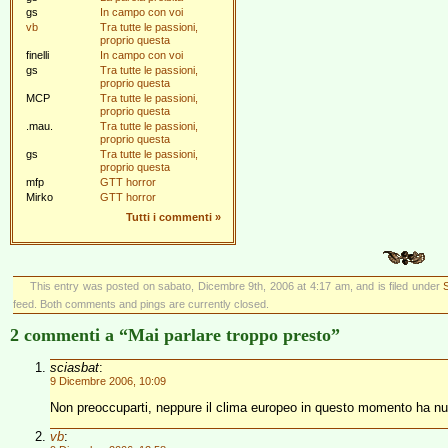
gs
In campo con voi
vb
Tra tutte le passioni,
proprio questa
finelli
In campo con voi
gs
Tra tutte le passioni,
proprio questa
MCP
Tra tutte le passioni,
proprio questa
.mau.
Tra tutte le passioni,
proprio questa
gs
Tra tutte le passioni,
proprio questa
mfp
GTT horror
Mirko
GTT horror
Tutti i commenti
»
This entry was posted on sabato, Dicembre 9th, 2006 at 4:17 am, and is filed under
S
feed. Both comments and pings are currently closed.
2 commenti a “Mai parlare troppo presto”
sciasbat
:
9 Dicembre 2006, 10:09
Non preoccuparti, neppure il clima europeo in questo momento ha null
vb
: