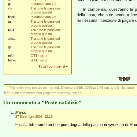
gs
In campo con voi
vb
Tra tutte le passioni,
In compenso, quest’anno le p
proprio questa
della casa, che pure scade a fin
finelli
In campo con voi
ho nessuna intenzione di pagare
gs
Tra tutte le passioni,
proprio questa
MCP
Tra tutte le passioni,
proprio questa
.mau.
Tra tutte le passioni,
proprio questa
gs
Tra tutte le passioni,
proprio questa
mfp
GTT horror
Mirko
GTT horror
Tutti i commenti
»
This entry was posted on martedì, Dicembre 26th, 2006 at 2:46 pm, and is filed under
feed. Both comments and pings are currently closed.
Un commento a “Poste natalizie”
Marco
:
27 Dicembre 2006, 12:18
E dalla foto sembrerebbe pure degna delle pagine newyorkish di Maur