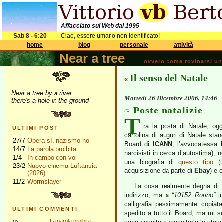
Affacciato sul Web dal 1995
Sab 8 - 6:20
Ciao, essere umano non identificato!
home
blog
personale
attività
Near a tree
ovvero come rovinarsi una 
Il senso del Natale
«
Near a tree by a river
Martedì 26 Dicembre 2006, 14:46
there's a hole in the ground
Poste natalizie
T
ra la posta di Natale, og
ULTIMI POST
cartolina di auguri di Natale st
27/7
Opera sì, nazismo no
Board di
ICANN
, l’avvocatessa
14/7
La parola proibita
narcisisti in cerca d’autostima), n
1/4
In campo con voi
una biografia di
questo tipo
(u
23/2
Nuovo cinema Luftansia
acquisizione da parte di
Ebay
) e 
(2026)
11/2
Wormslayer
La cosa realmente degna di n
indirizzo, ma a
“10152 Rorino”
i
calligrafia pessimamente copiata
ULTIMI COMMENTI
spedito a tutto il Board, ma mi s
gs
La parola proibita
sono riuscite a recapitarla lo stes