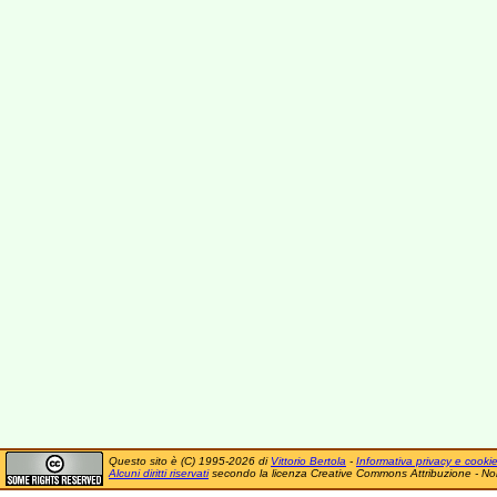
Questo sito è (C) 1995-2026 di
Vittorio Bertola
-
Informativa privacy e cooki
Alcuni diritti riservati
secondo la licenza Creative Commons Attribuzione - No