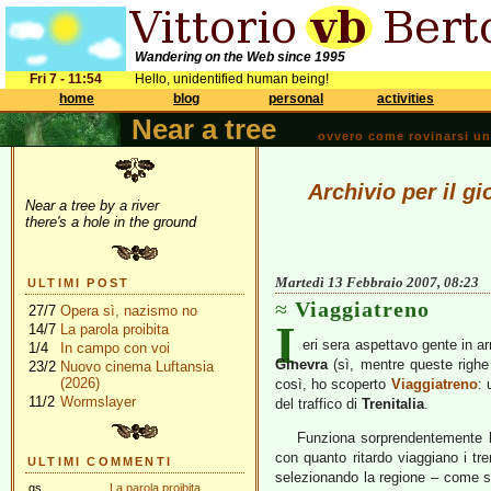
Wandering on the Web since 1995
Fri 7 - 11:54
Hello, unidentified human being!
home
blog
personal
activities
Near a tree
ovvero come rovinarsi una 
Archivio per il g
Near a tree by a river
there's a hole in the ground
Martedì 13 Febbraio 2007, 08:23
ULTIMI POST
Viaggiatreno
27/7
Opera sì, nazismo no
I
14/7
La parola proibita
eri sera aspettavo gente in ar
1/4
In campo con voi
Ginevra
(sì, mentre queste righe
23/2
Nuovo cinema Luftansia
(2026)
così, ho scoperto
Viaggiatreno
: 
11/2
Wormslayer
del traffico di
Trenitalia
.
Funziona sorprendentemente 
con quanto ritardo viaggiano i tre
ULTIMI COMMENTI
selezionando la regione – come sta
gs
La parola proibita