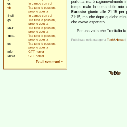
perfetta, ma è ragionevolmente int
gs
In campo con voi
tempo reale la corsa delle mie os
vb
Tra tutte le passioni,
proprio questa
Eurostar
giunto alle 21:15 per p
finelli
In campo con voi
21:15, ma che dopo qualche minuto 
gs
Tra tutte le passioni,
che aveva aspettato.
proprio questa
MCP
Tra tutte le passioni,
Per una volta che Trenitalia 
proprio questa
.mau.
Tra tutte le passioni,
proprio questa
Pubblicato nella categoria
Tech&Howto
|
gs
Tra tutte le passioni,
proprio questa
mfp
GTT horror
Mirko
GTT horror
Tutti i commenti
»