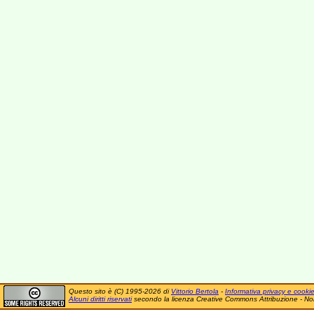
Questo sito è (C) 1995-2026 di
Vittorio Bertola
-
Informativa privacy e cooki
Alcuni diritti riservati
secondo la licenza Creative Commons Attribuzione - No