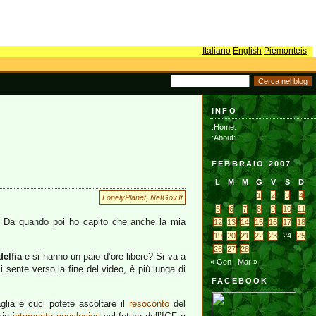
Italiano
English
Piemonteis
INFO
:Home:
:About:
FEBBRAIO 2007
L
M
M
G
V
S
D
1
2
3
4
LonelyPlanet
,
NetGov'It
5
6
7
8
9
10
11
o. Da quando poi ho capito che anche la mia
12
13
14
15
16
17
18
19
20
21
22
23
24
25
26
27
28
delfia
e si hanno un paio d’ore libere? Si va a
« Gen
Mar »
sente verso la fine del video, è più lunga di
FACEBOOK
aglia e cuci potete ascoltare il
resoconto
del