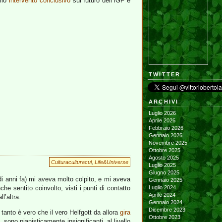
 mio
intervento conclusivo
sul futuro dell’IGF e
TWITTER
ARCHIVI
Luglio 2026
Aprile 2026
Febbraio 2026
Gennaio 2026
Novembre 2025
Ottobre 2025
Agosto 2025
Culturaculturacul
,
Life&Universe
Luglio 2025
Giugno 2025
di anni fa) mi aveva molto colpito, e mi aveva
Gennaio 2025
he sentito coinvolto, visti i punti di contatto
Luglio 2024
Aprile 2024
l’altra.
Gennaio 2024
Dicembre 2023
tanto è vero che il vero Helfgott da allora
gira
Ottobre 2023
 sono pianisticamente insignificanti, al livello