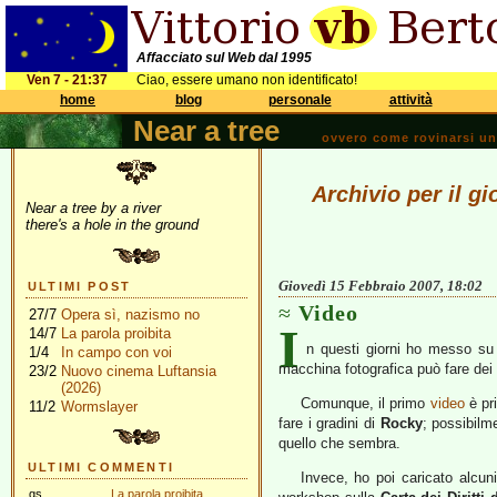
Affacciato sul Web dal 1995
Ven 7 - 21:37
Ciao, essere umano non identificato!
home
blog
personale
attività
Near a tree
ovvero come rovinarsi una 
Archivio per il g
Near a tree by a river
there's a hole in the ground
Giovedì 15 Febbraio 2007, 18:02
ULTIMI POST
Video
27/7
Opera sì, nazismo no
I
14/7
La parola proibita
n questi giorni ho messo su
1/4
In campo con voi
macchina fotografica può fare dei
23/2
Nuovo cinema Luftansia
(2026)
Comunque, il primo
video
è pri
11/2
Wormslayer
fare i gradini di
Rocky
; possibilm
quello che sembra.
ULTIMI COMMENTI
Invece, ho poi caricato alcuni
gs
La parola proibita