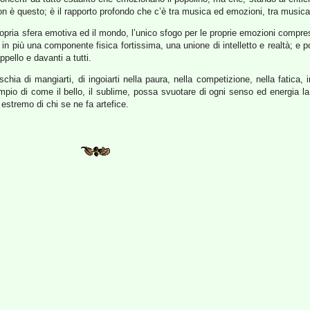
non è questo; è il rapporto profondo che c’è tra musica ed emozioni, tra musica 
propria sfera emotiva ed il mondo, l’unico sfogo per le proprie emozioni compr
a in più una componente fisica fortissima, una unione di intelletto e realtà; e
pello e davanti a tutti.
hia di mangiarti, di ingoiarti nella paura, nella competizione, nella fatica, in
mpio di come il bello, il sublime, possa svuotare di ogni senso ed energia la
o estremo di chi se ne fa artefice.