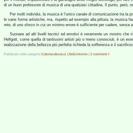
di un buon professore di musica di una qualsiasi cittadina. Il punto, però, 
Per molti individui, la musica è l’unico canale di comunicazione tra la 
le varie forme artistiche, ma, rispetto ad esempio alla pittura, la musica h
rete, di uno sforzo in cui un minimo errore è sufficiente per cadere, senza ap
Suonare ad alti livelli tecnici ed emotivi è veramente un mostro che risc
Helfgott, come quella di tantissimi artisti più o meno conosciuti, è un ese
realizzazione della bellezza più perfetta richieda la sofferenza e il sacrifici
Pubblicato nella categoria
Culturaculturacul
,
Life&Universe
|
2 commenti »