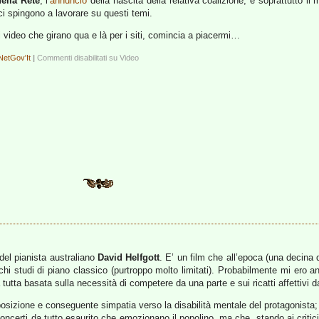
della Rete
, l’
annuncio
della nascita della relativa coalizione, e soprattutto il
e ci spingono a lavorare su questi temi.
 video che girano qua e là per i siti, comincia a piacermi…
NetGov'It
|
Commenti disabilitati
su Video
a del pianista australiano
David Helfgott
. E’ un film che all’epoca (una decina 
hi studi di piano classico (purtroppo molto limitati). Probabilmente mi ero anc
tta basata sulla necessità di competere da una parte e sui ricatti affettivi dal
posizione e conseguente simpatia verso la disabilità mentale del protagonista; 
oncerti da tutto esaurito che emozionano il popolino, ma che, stando ai critici,