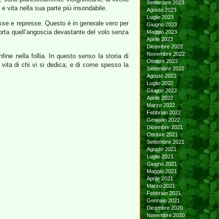
Settembre 2023
e vita nella sua parte più insondabile.
Agosto 2023
Luglio 2023
esse e represse. Questo è in generale vero per
Giugno 2023
 porta quell’angoscia devastante del volo senza
Maggio 2023
Aprile 2023
Dicembre 2022
Novembre 2022
fine nella follia. In questo senso la storia di
Ottobre 2022
 vita di chi vi si dedica; e di come spesso la
Settembre 2022
Agosto 2022
Luglio 2022
Giugno 2022
Aprile 2022
Marzo 2022
Febbraio 2022
Gennaio 2022
Dicembre 2021
Ottobre 2021
Settembre 2021
Agosto 2021
Luglio 2021
Giugno 2021
Maggio 2021
Aprile 2021
Marzo 2021
Febbraio 2021
Gennaio 2021
Dicembre 2020
Novembre 2020