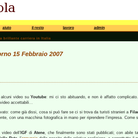
aiuto
il resto
lavoro
admin
brillante carriera in Italia
iorno 15 Febbraio 2007
 alcuni video su
Youtube
: mi ci sto abituando, e non è affatto complicat
 video accettabili…
vato: come già dissi, cosa si può fare se ci si trova da turisti stranieri a
Fila
ente, con una macchina fotografica in mano per riprendere l’impresa. Come si 
 video dell’
IGF
di
Atene
, che finalmente sono stati pubblicati; con abile t