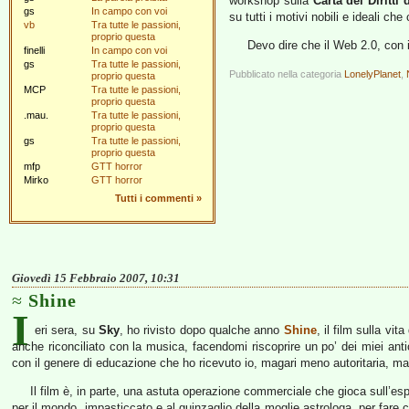
workshop sulla
Carta dei Diritti 
gs
In campo con voi
su tutti i motivi nobili e ideali ch
vb
Tra tutte le passioni,
proprio questa
Devo dire che il Web 2.0, con i
finelli
In campo con voi
gs
Tra tutte le passioni,
Pubblicato nella categoria
LonelyPlanet
,
proprio questa
MCP
Tra tutte le passioni,
proprio questa
.mau.
Tra tutte le passioni,
proprio questa
gs
Tra tutte le passioni,
proprio questa
mfp
GTT horror
Mirko
GTT horror
Tutti i commenti
»
Giovedì 15 Febbraio 2007, 10:31
Shine
I
eri sera, su
Sky
, ho rivisto dopo qualche anno
Shine
, il film sulla vit
anche riconciliato con la musica, facendomi riscoprire un po’ dei miei antic
con il genere di educazione che ho ricevuto io, magari meno autoritaria, ma tu
Il film è, in parte, una astuta operazione commerciale che gioca sull’es
per il mondo, impasticcato e al guinzaglio della moglie astrologa, per fare c