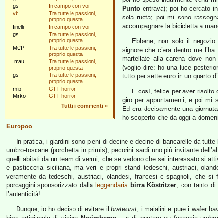
gs
In campo con voi
Punto
entrava); poi ho cercato in
vb
Tra tutte le passioni,
sola ruota; poi mi sono rassegn
proprio questa
accompagnare la bicicletta a mano
finelli
In campo con voi
gs
Tra tutte le passioni,
proprio questa
Ebbene, non solo il negozio 
MCP
Tra tutte le passioni,
signore che c’era dentro me l’ha
proprio questa
martellate alla carena dove non 
.mau.
Tra tutte le passioni,
(voglio dire: ho una luce posterio
proprio questa
gs
Tra tutte le passioni,
tutto per sette euro in un quarto d’
proprio questa
mfp
GTT horror
E così, felice per aver risolto 
Mirko
GTT horror
giro per appuntamenti, e poi mi s
Tutti i commenti
»
Ed era decisamente una giornata
ho scoperto che da oggi a domen
Europeo
.
In pratica, i giardini sono pieni di decine e decine di bancarelle da tutte
umbro-toscane (porchetta in primis), pecorini sardi uno più invitante dell’alt
quelli abitati da un team di vermi, che se vedono che sei interessato si atti
e pasticceria siciliana, ma veri e propri stand tedeschi, austriaci, ola
veramente da tedeschi, austriaci, olandesi, francesi e spagnoli, che si 
porcaggini sponsorizzato dalla
leggendaria
birra Köstritzer
, con tanto di 
l’autenticità!
Dunque, io ho deciso di evitare il
bratwurst
, i maialini e pure i wafer 
birra artigianale di vicino
Norimberga
– e di puntare su focaccia umbra