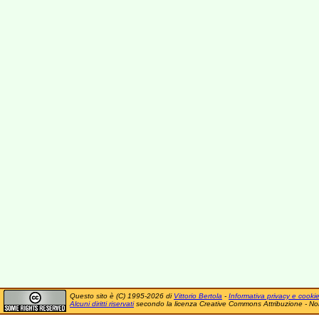
Questo sito è (C) 1995-2026 di
Vittorio Bertola
-
Informativa privacy e cooki
Alcuni diritti riservati
secondo la licenza Creative Commons Attribuzione - No