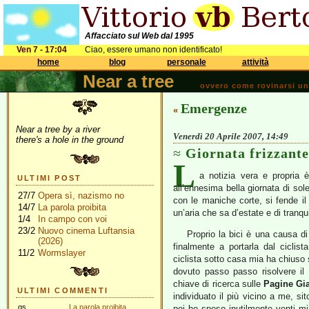
Affacciato sul Web dal 1995
Ven 7 - 17:04
Ciao, essere umano non identificato!
home
blog
personale
attività
Near a tree
ovvero come rovinarsi una 
Emergenze
«
Near a tree by a river
Venerdì 20 Aprile 2007, 14:49
there's a hole in the ground
Giornata frizzante
L
a notizia vera e propria 
ULTIMI POST
all’ennesima bella giornata di sol
27/7
Opera sì, nazismo no
con le maniche corte, si fende il
14/7
La parola proibita
un’aria che sa d’estate e di tranqui
1/4
In campo con voi
23/2
Nuovo cinema Luftansia
Proprio la bici è una causa d
(2026)
finalmente a portarla dal cicli
11/2
Wormslayer
ciclista sotto casa mia ha chiuso 
dovuto passo passo risolvere il 
chiave di ricerca sulle
Pagine Gia
ULTIMI COMMENTI
individuato il più vicino a me, si
gs
La parola proibita
poi ho speso inutilmente venti min