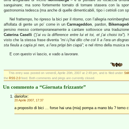
sanguinare; ma sono fortemente tornato di tornare stasera con la sporta 
gastronomia tedesca (ma anche di quelle dimenticabili, tipo i cetrioli con sp
Nel frattempo, ho ripreso la bici per il ritorno, con l’allegria norimberg
affollata di gente un po’ come in un
Carmageddon
, pardon,
Bikemaged
persino messo contemporaneamente a cantare sottovoce una traduzione
Caterina Caselli
(
“j’ai vu la difference entre lui et toi, et j’ai choisi toi”
). 
visto che la stessa frase diventa
“mi i-j’hai dilo che col lì a l’era un disg
sta fieula a capìa pì nen, a l’era pròpi bin ciapà”
; e nel ritmo della musica n
E con questo vi lascio, e vado a lavorare.
This entry was posted on venerdì, Aprile 20th, 2007 at 2:49 pm, and is filed under
Stil
the
RSS 2.0
feed. Both comments and pings are currently closed.
Un commento a “Giornata frizzante”
dariofox
:
20 Aprile 2007, 17:37
a proposito di bici … forse hai una (mia) pompa a mano blu ? temo 