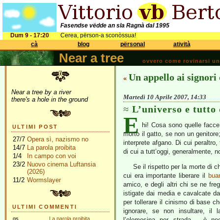
Fasendse vëdde an sla Ragnà dal 1995
Dum 9 - 17:20
Cerea, përson-a sconòssua!
cà
blog
përsonal
atività
Near a tree
ovvero come rovinarsi una 
Un appello ai signor
«
Near a tree by a river
Martedì 10 Aprile 2007, 14:33
there's a hole in the ground
L’universo e tutto
E
hi! Cosa sono quelle facce
ULTIMI POST
morto il gatto, se non un genitore
27/7
Opera sì, nazismo no
interprete afgano. Di cui peraltro
14/7
La parola proibita
di cui a tutt’oggi, generalmente,
1/4
In campo con voi
23/2
Nuovo cinema Luftansia
Se il rispetto per la morte di 
(2026)
cui era importante liberare il
bua
11/2
Wormslayer
amico, e degli altri chi se ne freg
istigate dai media e cavalcate da
per tollerare il cinismo di base 
ULTIMI COMMENTI
ignorare, se non insultare, il
gs
La parola proibita
l’elemosina per strada – è nec