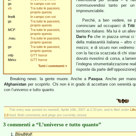
gs
In campo con voi
commuovendosi tanto per un 
vb
Tra tutte le passioni,
impronunciabile.
proprio questa
finelli
In campo con voi
Perchè, a ben vedere, se p
gs
Tra tutte le passioni,
proprio questa
cominciare ad occuparci di
Titt
MCP
Tra tutte le passioni,
territorio italiano. Ma lui è un a
proprio questa
Dario Fo
che in piazza ormai ci 
.mau.
Tra tutte le passioni,
della malasanità italiana – altro
proprio questa
gs
Tra tutte le passioni,
mezzo; e di sicuro non vedremo
proprio questa
con la faccia scazzata di chi sta
mfp
GTT horror
dovuto rivestirsi di corsa, a lame
Mirko
GTT horror
l’indegna strumentalizzazione re
Tutti i commenti
»
risposte da parte dell’opposizione)
Breaking news: la gente muore. Anche a
Pasqua
. Anche per mano 
Afghanistan
per scoprirlo. Chi non è in grado di accettare con serenità q
con l’universo e tutto quanto.
This entry was posted on martedì, Aprile 10th, 2007 at 2:33 pm, and is filed under
Lif
2.0
feed. Both comments and pings are currently closed.
3 commenti a “L’universo e tutto quanto”
BlindWolf
: