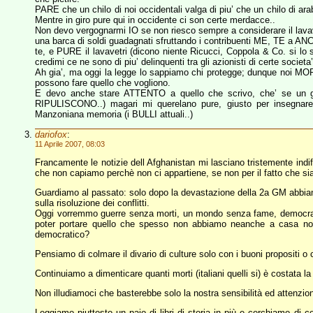
PARE che un chilo di noi occidentali valga di piu’ che un chilo di arab
Mentre in giro pure qui in occidente ci son certe merdacce..
Non devo vergognarmi IO se non riesco sempre a considerare il lavave
una barca di soldi guadagnati sfruttando i contribuenti ME, TE a ANCH
te, e PURE il lavavetri (dicono niente Ricucci, Coppola & Co. si lo 
credimi ce ne sono di piu’ delinquenti tra gli azionisti di certe societ
Ah gia’, ma oggi la legge lo sappiamo chi protegge; dunque noi MOR
possono fare quello che vogliono.
E devo anche stare ATTENTO a quello che scrivo, che’ se un gior
RIPULISCONO..) magari mi querelano pure, giusto per insegnare 
Manzoniana memoria (i BULLI attuali..)
dariofox
:
11 Aprile 2007, 08:03
Francamente le notizie dell Afghanistan mi lasciano tristemente indiff
che non capiamo perchè non ci appartiene, se non per il fatto che sia
Guardiamo al passato: solo dopo la devastazione della 2a GM abbiamo 
sulla risoluzione dei conflitti.
Oggi vorremmo guerre senza morti, un mondo senza fame, democrazi
poter portare quello che spesso non abbiamo neanche a casa no
democratico?
Pensiamo di colmare il divario di culture solo con i buoni propositi o
Continuiamo a dimenticare quanti morti (italiani quelli si) è costata l
Non illudiamoci che basterebbe solo la nostra sensibilità ed attenz
Leggiamo piuttosto un paio di libri di storia in più e cerchiamo di c