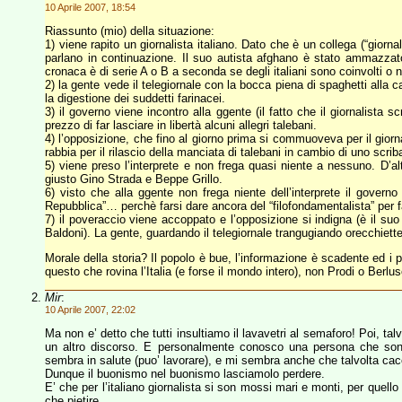
10 Aprile 2007, 18:54
Riassunto (mio) della situazione:
1) viene rapito un giornalista italiano. Dato che è un collega (“giornal
parlano in continuazione. Il suo autista afghano è stato ammazzat
cronaca è di serie A o B a seconda se degli italiani sono coinvolti o n
2) la gente vede il telegiornale con la bocca piena di spaghetti alla
la digestione dei suddetti farinacei.
3) il governo viene incontro alla ggente (il fatto che il giornalista s
prezzo di far lasciare in libertà alcuni allegri talebani.
4) l’opposizione, che fino al giorno prima si commuoveva per il gio
rabbia per il rilascio della manciata di talebani in cambio di uno scr
5) viene preso l’interprete e non frega quasi niente a nessuno. D’al
giusto Gino Strada e Beppe Grillo.
6) visto che alla ggente non frega niente dell’interprete il gover
Repubblica”… perchè farsi dare ancora del “filofondamentalista” per farlo
7) il poveraccio viene accoppato e l’opposizione si indigna (è il 
Baldoni). La gente, guardando il telegiornale trangugiando orecchiett
Morale della storia? Il popolo è bue, l’informazione è scadente ed i 
questo che rovina l’Italia (e forse il mondo intero), non Prodi o Berlusc
Mir
:
10 Aprile 2007, 22:02
Ma non e’ detto che tutti insultiamo il lavavetri al semaforo! Poi, tal
un altro discorso. E personalmente conosco una persona che son
sembra in salute (puo’ lavorare), e mi sembra anche che talvolta cacc
Dunque il buonismo nel buonismo lasciamolo perdere.
E’ che per l’italiano giornalista si son mossi mari e monti, per quell
che pietire.