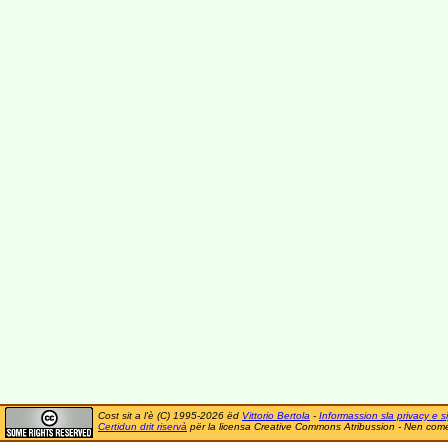
Cost sit a l'è (C) 1995-2026 ëd
Vittorio Bertola
-
Informassion sla privacy e si
Certidun drit riservà
për la licensa Creative Commons Atribussion - Nen comer