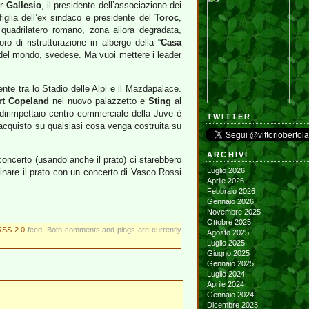
er
Gallesio
, il presidente dell’associazione dei
 figlia dell’ex sindaco e presidente del
Toroc
,
ro quadrilatero romano, zona allora degradata,
o di ristrutturazione in albergo della “
Casa
 del mondo, svedese. Ma vuoi mettere i leader
nte tra lo Stadio delle Alpi e il Mazdapalace.
rt Copeland
nel nuovo palazzetto e
Sting
al
 dirimpettaio centro commerciale della Juve è
TWITTER
 acquisto su qualsiasi cosa venga costruita su
ARCHIVI
concerto (usando anche il prato) ci starebbero
Luglio 2026
inare il prato con un concerto di Vasco Rossi
Aprile 2026
Febbraio 2026
Gennaio 2026
Novembre 2025
Ottobre 2025
RSS 2.0
feed. Both comments and pings are currently
Agosto 2025
Luglio 2025
Giugno 2025
Gennaio 2025
Luglio 2024
Aprile 2024
Gennaio 2024
Dicembre 2023