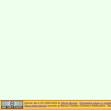
Questo sito è (C) 1995-2026 di
Vittorio Bertola
-
Informativa privacy e cooki
Alcuni diritti riservati
secondo la licenza Creative Commons Attribuzione - No