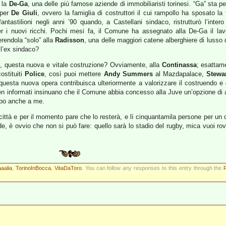
’ la
De-Ga
, una delle più famose aziende di immobiliaristi torinesi. “Ga” sta p
a per
De Giuli
, ovvero la famiglia di costruttori il cui rampollo ha sposato la
fantastilioni negli anni ’90 quando, a Castellani sindaco, ristrutturò l’inte
r i nuovi ricchi. Pochi mesi fa, il Comune ha assegnato alla De-Ga il lavor
erendola “solo” alla
Radisson
, una delle maggiori catene alberghiere di lusso
ll’ex sindaco?
 fa, questa nuova e vitale costruzione? Ovviamente, alla
Continassa
; esattame
ostituiti
Police
, così puoi mettere
Andy Summers
al Mazdapalace,
Stewa
questa nuova opera contribuisca ulteriormente a valorizzare il costruendo e
 ben informati insinuano che il Comune abbia concesso alla Juve un’opzione di
ppo anche a me.
 città e per il momento pare che lo resterà, e lì cinquantamila persone per un 
è ovvio che non si può fare: quello sarà lo stadio del rugby, mica vuoi rov
aaalia
,
TorinoInBocca
,
VitaDaToro
. You can follow any responses to this entry through the