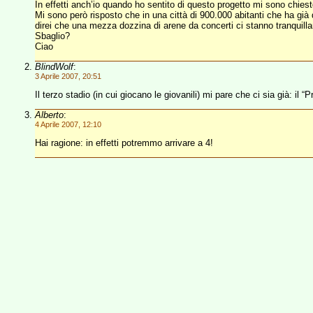
In effetti anch’io quando ho sentito di questo progetto mi sono chies
Mi sono però risposto che in una città di 900.000 abitanti che ha già d
direi che una mezza dozzina di arene da concerti ci stanno tranqui
Sbaglio?
Ciao
BlindWolf
:
3 Aprile 2007, 20:51
Il terzo stadio (in cui giocano le giovanili) mi pare che ci sia già: il “
Alberto
:
4 Aprile 2007, 12:10
Hai ragione: in effetti potremmo arrivare a 4!