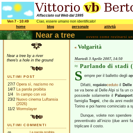
Affacciato sul Web dal 1995
Ven 7 - 10:49
Ciao, essere umano non identificato!
home
blog
personale
attività
Near a tree
ovvero come rovinarsi una 
Volgarità
«
Near a tree by a river
Martedì 3 Aprile 2007, 14:50
there's a hole in the ground
Parlando di stadi 
S
empre per il balletto degli
ap
ULTIMI POST
27/7
Opera sì, nazismo no
Difatti,
regalato
ceduto
il
Delle
14/7
La parola proibita
se va bene al Delle Alpi si fa un 
1/4
In campo con voi
possiede solamente il
Palasport
23/2
Nuovo cinema Luftansia
famiglia
Togni
, che da anni medi
(2026)
Torino e poi hanno cominciato a sp
11/2
Wormslayer
Dunque, volete non spendere dei
preventivato all’inizio (due anni 
ULTIMI COMMENTI
triplicare il costo.
gs
La parola proibita