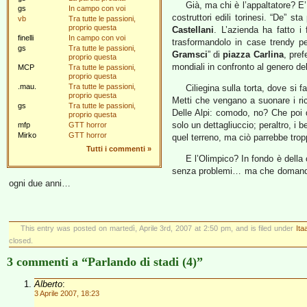
Già, ma chi è l’appaltatore? E
gs
In campo con voi
costruttori edili torinesi. “De” st
vb
Tra tutte le passioni,
proprio questa
Castellani
. L’azienda ha fatto i 
finelli
In campo con voi
trasformandolo in case trendy pe
gs
Tra tutte le passioni,
Gramsci
” di
piazza Carlina
, pref
proprio questa
mondiali in confronto al genero de
MCP
Tra tutte le passioni,
proprio questa
.mau.
Tra tutte le passioni,
Ciliegina sulla torta, dove si
proprio questa
Metti che vengano a suonare i ric
gs
Tra tutte le passioni,
Delle Alpi: comodo, no? Che poi 
proprio questa
solo un dettagliuccio; peraltro, i
mfp
GTT horror
Mirko
GTT horror
quel terreno, ma ciò parrebbe tro
Tutti i commenti
»
E l’Olimpico? In fondo è della
senza problemi… ma che domande, 
ogni due anni…
This entry was posted on martedì, Aprile 3rd, 2007 at 2:50 pm, and is filed under
Ita
closed.
3 commenti a “Parlando di stadi (4)”
Alberto
:
3 Aprile 2007, 18:23