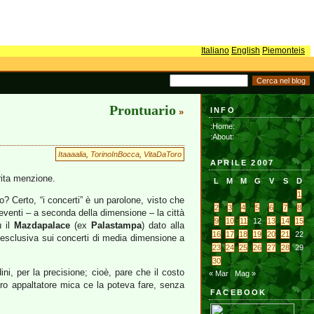
Italiano
English
Piemonteis
Prontuario
INFO
»
:Home:
:About:
Itaaaalia
,
TorinoInBocca
,
VitaDaToro
APRILE 2007
rita menzione.
L
M
M
G
V
S
D
1
mo? Certo, “i concerti” è un parolone, visto che
2
3
4
5
6
7
8
i eventi – a seconda della dimensione – la città
9
10
11
12
13
14
15
ù il
Mazdapalace
(ex
Palastampa
) dato alla
16
17
18
19
20
21
22
’esclusiva sui concerti di media dimensione a
23
24
25
26
27
28
29
30
ini, per la precisione; cioè, pare che il costo
« Mar
Mag »
overo appaltatore mica ce la poteva fare, senza
FACEBOOK