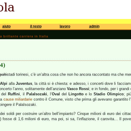
aiuto
il resto
lavoro
admin
brillante carriera in Italia
(4)
palti
stadi torinesi, c’è un’altra cosa che non ho ancora raccontato ma che me
 Alpi
alla
Juventus
, la città si è chiesta: e adesso, i concerti dove li faccia
concerto l’anno, solitamente dell’anziano
Vasco Rossi
; e in fondo, per i grand
del
Ruffini
, il
PalaIsozaki
, l’
Oval
del
Lingotto
e lo
Stadio Olimpico
; pi
ta
cause miliardarie
contro il Comune, visto che prima gli avevano garantito l
ingere il PalaIsozaki.
 soldi per costruire un’altro bell’impianto? Cinque milioni di euro dei cittad
fa) fosse di 1,6 milioni di euro, ma poi, si sa, l’inflazione, il carovita… Il p