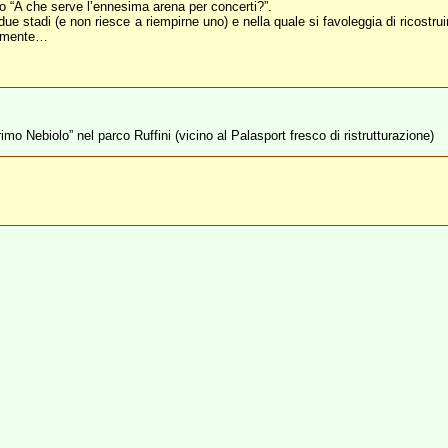
to “A che serve l’ennesima arena per concerti?”.
ue stadi (e non riesce a riempirne uno) e nella quale si favoleggia di ricostruir
llamente…
Primo Nebiolo” nel parco Ruffini (vicino al Palasport fresco di ristrutturazione)