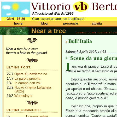
Affacciato sul Web dal 1995
Gio 6 - 16:29
Ciao, essere umano non identificato!
home
blog
personale
attività
Near a tree
ovvero come rovinarsi una 
Bull’Italia
«
Near a tree by a river
Sabato 7 Aprile 2007, 14:58
there's a hole in the ground
Scene da una gior
I
eri, ora di pranzo. Esco di c
ULTIMI POST
metri e mi fermo al semaforo di
p
27/7
Opera sì, nazismo no
14/7
La parola proibita
Dopo qualche secondo, arriva u
1/4
In campo con voi
sperduta e un
Tuttocittà
in mano. S
23/2
Nuovo cinema Luftansia
già aperto) e mi chiede:
“Scusa… 
(2026)
ragazzo su un’auto sportiva, ed e
11/2
Wormslayer
certo, è proprio questa qui!”
.
Peccato che, proprio in quel
ULTIMI COMMENTI
Flash
stia mandando proprio allor
pensa inorridita:
“Oddio, un metall
gs
La parola proibita