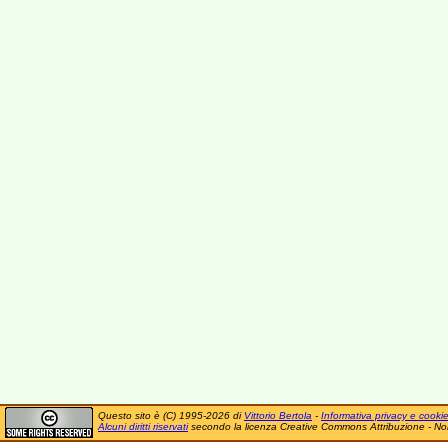
Questo sito è (C) 1995-2026 di
Vittorio Bertola
-
Informativa privacy e cooki
Alcuni diritti riservati
secondo la licenza Creative Commons Attribuzione - No