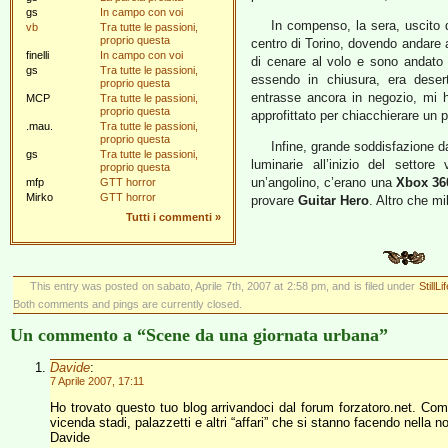
gs
In campo con voi
In compenso, la sera, uscito d
vb
Tra tutte le passioni,
proprio questa
centro di Torino, dovendo andare 
finelli
In campo con voi
di cenare al volo e sono andato 
gs
Tra tutte le passioni,
essendo in chiusura, era deser
proprio questa
entrasse ancora in negozio, mi 
MCP
Tra tutte le passioni,
proprio questa
approfittato per chiacchierare un p
.mau.
Tra tutte le passioni,
proprio questa
Infine, grande soddisfazione 
gs
Tra tutte le passioni,
luminarie all’inizio del settor
proprio questa
un’angolino, c’erano una
Xbox 36
mfp
GTT horror
Mirko
GTT horror
provare
Guitar Hero
. Altro che mi
Tutti i commenti
»
This entry was posted on sabato, Aprile 7th, 2007 at 2:58 pm, and is filed under
StillLi
Both comments and pings are currently closed.
Un commento a “Scene da una giornata urbana”
Davide
:
7 Aprile 2007, 17:11
Ho trovato questo tuo blog arrivandoci dal forum forzatoro.net. Comp
vicenda stadi, palazzetti e altri “affari” che si stanno facendo nella 
Davide