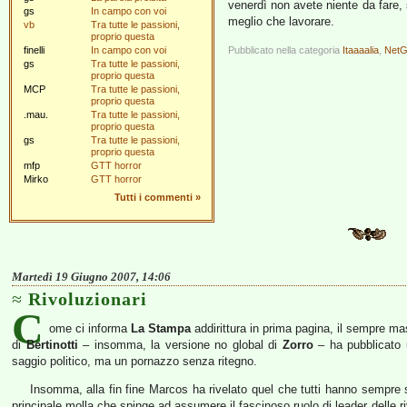
venerdì non avete niente da fare, si
gs
In campo con voi
meglio che lavorare.
vb
Tra tutte le passioni,
proprio questa
finelli
In campo con voi
Pubblicato nella categoria
Itaaaalia
,
NetG
gs
Tra tutte le passioni,
proprio questa
MCP
Tra tutte le passioni,
proprio questa
.mau.
Tra tutte le passioni,
proprio questa
gs
Tra tutte le passioni,
proprio questa
mfp
GTT horror
Mirko
GTT horror
Tutti i commenti
»
Martedì 19 Giugno 2007, 14:06
Rivoluzionari
C
ome ci informa
La Stampa
addirittura in prima pagina, il sempre m
di
Bertinotti
– insomma, la versione no global di
Zorro
– ha pubblicato
saggio politico, ma un pornazzo senza ritegno.
Insomma, alla fin fine Marcos ha rivelato quel che tutti hanno sempre 
principale molla che spinge ad assumere il fascinoso ruolo di leader delle ri