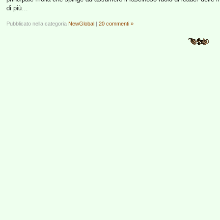
di più…
Pubblicato nella categoria
NewGlobal
|
20 commenti »