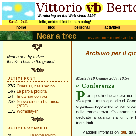
Wandering on the Web since 1995
Sat 8 - 9:11
Hello, unidentified human being!
home
blog
personal
activities
Near a tree
ovvero come rovinarsi una 
Archivio per il g
Near a tree by a river
there's a hole in the ground
Martedì 19 Giugno 2007, 18:56
ULTIMI POST
Conferenza
27/7
Opera sì, nazismo no
P
14/7
La parola proibita
er i pochi che ancora non 
1/4
In campo con voi
svolgerà il terzo episodio di
Cond
23/2
Nuovo cinema Luftansia
(2026)
organizza regolarmente per crear
11/2
Wormslayer
della conoscenza. Ovviamente c
dedicato a quanto sia difficile 
industriali.
ULTIMI COMMENTI
Maggiori informazioni
qui
, tra
gs
La parola proibita