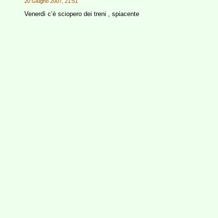
20 Giugno 2007, 21:51
Venerdì c’è sciopero dei treni , spiacente