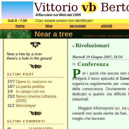
Affacciato sul Web dal 1995
Sab 8 - 7:06
Ciao, essere umano non identificato!
home
blog
personale
attività
Near a tree
ovvero come rovinarsi una 
Rivoluzionari
«
Near a tree by a river
Martedì 19 Giugno 2007, 18:56
there's a hole in the ground
Conferenza
P
er i pochi che ancora non 
ULTIMI POST
svolgerà il terzo episodio di
Cond
27/7
Opera sì, nazismo no
organizza regolarmente per crear
14/7
La parola proibita
della conoscenza. Ovviamente c
1/4
In campo con voi
dedicato a quanto sia difficile 
23/2
Nuovo cinema Luftansia
industriali.
(2026)
11/2
Wormslayer
Maggiori informazioni
qui
, tra
venerdì non avete niente da fare, si
meglio che lavorare.
ULTIMI COMMENTI
gs
La parola proibita