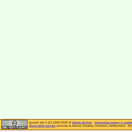
Questo sito è (C) 1995-2026 di
Vittorio Bertola
-
Informativa privacy e cooki
Alcuni diritti riservati
secondo la licenza Creative Commons Attribuzione - No