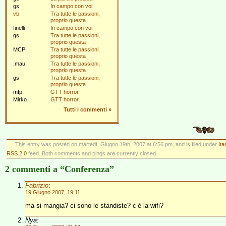
gs
In campo con voi
vb
Tra tutte le passioni,
proprio questa
finelli
In campo con voi
gs
Tra tutte le passioni,
proprio questa
MCP
Tra tutte le passioni,
proprio questa
.mau.
Tra tutte le passioni,
proprio questa
gs
Tra tutte le passioni,
proprio questa
mfp
GTT horror
Mirko
GTT horror
Tutti i commenti
»
This entry was posted on martedì, Giugno 19th, 2007 at 6:56 pm, and is filed under
Ita
RSS 2.0
feed. Both comments and pings are currently closed.
2 commenti a “Conferenza”
Fabrizio
:
19 Giugno 2007, 19:11
ma si mangia? ci sono le standiste? c’è la wifi?
Nya
: