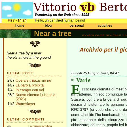
Wandering on the Web since 1995
Fri 7 - 14:24
Hello, unidentified human being!
home
blog
personal
activities
Near a tree
ovvero come rovinarsi una 
Archivio per il g
Near a tree by a river
there's a hole in the ground
Lunedì 25 Giugno 2007, 04:47
ULTIMI POST
Varie
27/7
Opera sì, nazismo no
E
14/7
La parola proibita
cco: una giornata di meetin
1/4
In campo con voi
mi trattengo, finisco comunque l
23/2
Nuovo cinema Luftansia
(2026)
Stasera, poi, c’era la cena di soc
11/2
Wormslayer
deciso di sistemare le persone a
RFC 3797
(si vede che viene da
come al solito l’ho bombardato di 
ULTIMI COMMENTI
più importante della sicurezza 
abbozzato; del resto, proprio ieri
gs
La parola proibita