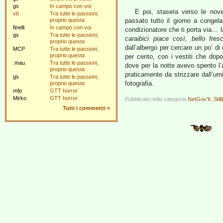
gs
In campo con voi
E poi, stasera verso le nov
vb
Tra tutte le passioni,
proprio questa
passato tutto il giorno a congela
finelli
In campo con voi
condizionatore che ti porta via… l
gs
Tra tutte le passioni,
caraibici piace così, bello fres
proprio questa
dall’albergo per cercare un po’ di
MCP
Tra tutte le passioni,
proprio questa
per cento, con i vestiti che dop
.mau.
Tra tutte le passioni,
dove per la notte avevo spento l’ar
proprio questa
praticamente da strizzare dall’um
gs
Tra tutte le passioni,
fotografia.
proprio questa
mfp
GTT horror
Mirko
GTT horror
Pubblicato nella categoria
NetGov'It
,
Still
Tutti i commenti
»