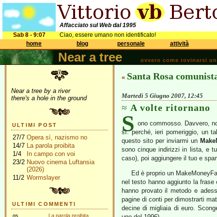
Affacciato sul Web dal 1995
Sab 8 - 9:07
Ciao, essere umano non identificato!
home
blog
personale
attività
Near a tree
ovvero come rovinarsi una 
Santa Rosa comunist
«
Near a tree by a river
Martedì 5 Giugno 2007, 12:45
there's a hole in the ground
A volte ritornano
S
ono commosso. Davvero, no
ULTIMI POST
sì: perché, ieri pomeriggio, un t
27/7
Opera sì, nazismo no
questo sito per inviarmi un
Make
14/7
La parola proibita
sono cinque indirizzi in lista, e
1/4
In campo con voi
caso), poi aggiungere il tuo e spa
23/2
Nuovo cinema Luftansia
(2026)
Ed è proprio un MakeMoneyFast
11/2
Wormslayer
nel testo hanno aggiunto la frase 
hanno provato il metodo e adesso
pagine di conti per dimostrarti 
ULTIMI COMMENTI
decine di migliaia di euro. Scong
gs
La parola proibita
uno del 1996).