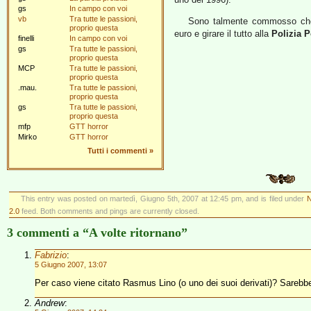
gs
In campo con voi
vb
Tra tutte le passioni,
Sono talmente commosso che 
proprio questa
euro e girare il tutto alla
Polizia P
finelli
In campo con voi
gs
Tra tutte le passioni,
proprio questa
MCP
Tra tutte le passioni,
proprio questa
.mau.
Tra tutte le passioni,
proprio questa
gs
Tra tutte le passioni,
proprio questa
mfp
GTT horror
Mirko
GTT horror
Tutti i commenti
»
This entry was posted on martedì, Giugno 5th, 2007 at 12:45 pm, and is filed under
N
2.0
feed. Both comments and pings are currently closed.
3 commenti a “A volte ritornano”
Fabrizio
:
5 Giugno 2007, 13:07
Per caso viene citato Rasmus Lino (o uno dei suoi derivati)? Sareb
Andrew
: