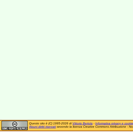
Questo sito è (C) 1995-2026 di
Vittorio Bertola
-
Informativa privacy e cooki
Alcuni diritti riservati
secondo la licenza Creative Commons Attribuzione - No