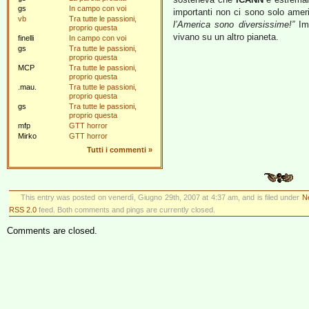
gs
In campo con voi
importanti non ci sono solo ame
vb
Tra tutte le passioni,
l’America sono diversissime!”
Imm
proprio questa
vivano su un altro pianeta.
finelli
In campo con voi
gs
Tra tutte le passioni,
proprio questa
MCP
Tra tutte le passioni,
proprio questa
.mau.
Tra tutte le passioni,
proprio questa
gs
Tra tutte le passioni,
proprio questa
mfp
GTT horror
Mirko
GTT horror
Tutti i commenti
»
This entry was posted on venerdì, Giugno 29th, 2007 at 4:37 am, and is filed under
Ne
RSS 2.0
feed. Both comments and pings are currently closed.
Comments are closed.