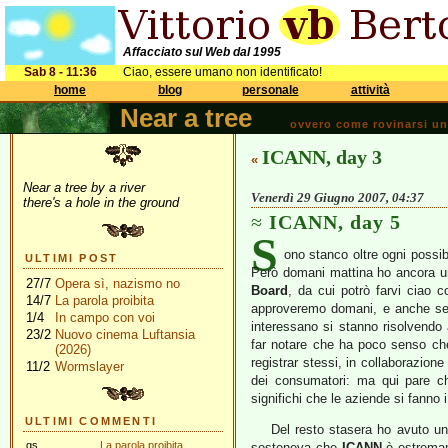
Affacciato sul Web dal 1995
Sab 8 - 11:36
Ciao, essere umano non identificato!
home
blog
personale
attività
Near a tree
ovvero come rovinarsi una 
ICANN, day 3
«
Near a tree by a river
Venerdì 29 Giugno 2007, 04:37
there's a hole in the ground
ICANN, day 5
S
ono stanco oltre ogni possib
ULTIMI POST
Però domani mattina ho ancora un 
27/7
Opera sì, nazismo no
Board
, da cui potrò farvi ciao 
14/7
La parola proibita
approveremo domani, e anche se 
1/4
In campo con voi
interessano si stanno risolvendo
23/2
Nuovo cinema Luftansia
far notare che ha poco senso che 
(2026)
registrar stessi, in collaborazion
11/2
Wormslayer
dei consumatori: ma qui pare ch
significhi che le aziende si fanno i
ULTIMI COMMENTI
Del resto stasera ho avuto u
gs
La parola proibita
sosteneva che
ICANN
è estremame