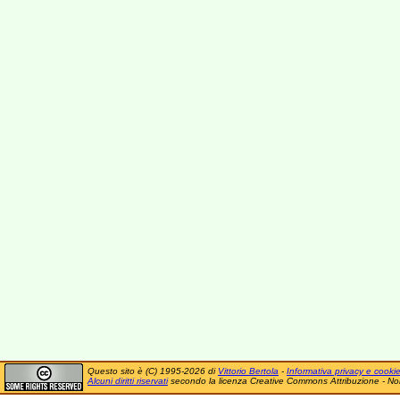
Questo sito è (C) 1995-2026 di
Vittorio Bertola
-
Informativa privacy e cooki
Alcuni diritti riservati
secondo la licenza Creative Commons Attribuzione - No