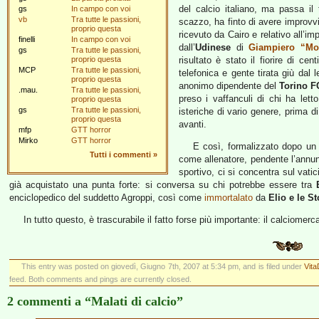
del calcio italiano, ma passa il
gs
In campo con voi
vb
Tra tutte le passioni,
scazzo, ha finto di avere improvv
proprio questa
ricevuto da Cairo e relativo all’imp
finelli
In campo con voi
dall’
Udinese
di
Giampiero “Mo
gs
Tra tutte le passioni,
proprio questa
risultato è stato il fiorire di ce
MCP
Tra tutte le passioni,
telefonica e gente tirata giù dal 
proprio questa
anonimo dipendente del
Torino F
.mau.
Tra tutte le passioni,
preso i vaffanculi di chi ha lett
proprio questa
gs
Tra tutte le passioni,
isteriche di vario genere, prima d
proprio questa
avanti.
mfp
GTT horror
Mirko
GTT horror
E così, formalizzato dopo un m
Tutti i commenti
»
come allenatore, pendente l’annun
sportivo, ci si concentra sul vatic
già acquistato una punta forte: si conversa su chi potrebbe essere tra
enciclopedico del suddetto Agroppi, così come
immortalato
da
Elio e le St
In tutto questo, è trascurabile il fatto forse più importante: il calciomerca
This entry was posted on giovedì, Giugno 7th, 2007 at 5:34 pm, and is filed under
Vit
feed. Both comments and pings are currently closed.
2 commenti a “Malati di calcio”