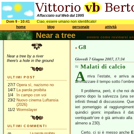
Affacciato sul Web dal 1995
Dom 9 - 10:41
Ciao, essere umano non identificato!
home
blog
personale
attività
Near a tree
ovvero come rovinarsi una 
G8
«
Near a tree by a river
Giovedì 7 Giugno 2007, 17:34
there's a hole in the ground
Malati di calcio
A
rriva l’estate, e arriva 
ULTIMI POST
ammazzare il tempo sotto l’ombre
27/7
Opera sì, nazismo no
14/7
La parola proibita
Il problema, però, è che noi de
1/4
In campo con voi
giorno dopo la salvezza (una set
23/2
Nuovo cinema Luftansia
infiniti thread di discussione. Qu
(2026)
ieri pomeriggio al raggiungime
11/2
Wormslayer
quindici giorni: impallava il 
ventiquattr’ore è già arrivato all
almeno a 230).
ULTIMI COMMENTI
Certo, ci si è messo anche
E
gs
La parola proibita