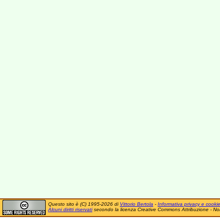
Questo sito è (C) 1995-2026 di
Vittorio Bertola
-
Informativa privacy e cooki
Alcuni diritti riservati
secondo la licenza Creative Commons Attribuzione - No