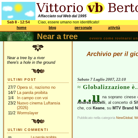
Affacciato sul Web dal 1995
Sab 8 - 12:54
Ciao, essere umano non identificato!
home
blog
personale
attività
Near a tree
ovvero come rovinarsi una 
Archivio per il g
Near a tree by a river
there's a hole in the ground
Sabato 7 Luglio 2007, 22:10
ULTIMI POST
Globalizzazione 
27/7
Opera sì, nazismo no
…u
14/7
La parola proibita
na soprano cinese 
1/4
In campo con voi
Andrea Bocelli
, al concerto di
S
23/2
Nuovo cinema Luftansia
(2026)
che, coi
Keane
, su
MTV Brand 
11/2
Wormslayer
Pubblicato nella categoria
NewGlobal
,
We
ULTIMI COMMENTI
gs
La parola proibita