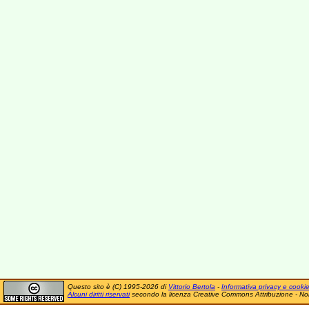
Questo sito è (C) 1995-2026 di
Vittorio Bertola
-
Informativa privacy e cooki
Alcuni diritti riservati
secondo la licenza Creative Commons Attribuzione - No