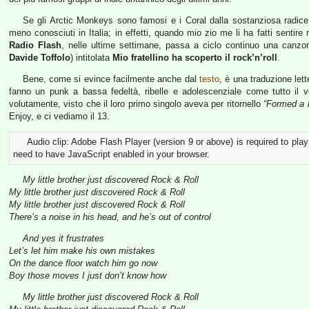
Se gli Arctic Monkeys sono famosi e i Coral dalla sostanziosa radice
meno conosciuti in Italia; in effetti, quando mio zio me li ha fatti sentir
Radio Flash
, nelle ultime settimane, passa a ciclo continuo una canz
Davide Toffolo
) intitolata
Mio fratellino ha scoperto il rock’n’roll
.
Bene, come si evince facilmente anche dal
testo
, è una traduzione lett
fanno un punk a bassa fedeltà, ribelle e adolescenziale come tutto il
volutamente, visto che il loro primo singolo aveva per ritornello
“Formed a 
Enjoy, e ci vediamo il 13.
Audio clip: Adobe Flash Player (version 9 or above) is required to play
need to have JavaScript enabled in your browser.
My little brother just discovered Rock & Roll
My little brother just discovered Rock & Roll
My little brother just discovered Rock & Roll
There’s a noise in his head, and he’s out of control
And yes it frustrates
Let’s let him make his own mistakes
On the dance floor watch him go now
Boy those moves I just don’t know how
My little brother just discovered Rock & Roll