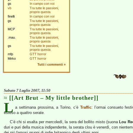
gs
In campo con voi
vb
Tra tutte le passioni,
proprio questa
finelli
In campo con voi
gs
Tra tutte le passioni,
proprio questa
MCP
Tra tutte le passioni,
proprio questa
.mau.
Tra tutte le passioni,
proprio questa
gs
Tra tutte le passioni,
proprio questa
mfp
GTT horror
Mirko
GTT horror
Tutti i commenti
»
Sabato 7 Luglio 2007, 11:50
[[Art Brut – My little brother]]
L
a settimana prossima, a Torino, c’è
Traffic
: l’ormai consueto fest
esteso a quattro serate.
C’è chi si esalta per mercoledì, la sera del bollito misto (suona
Lou Re
duri e puri della musica indipendente, la serata clou è venerdì, con niente
dei più famosi gruppi di indie britannico degli ultimi anni.