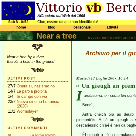
Affacciato sul Web dal 1995
Sab 8 - 0:52
Ciao, essere umano non identificato!
home
blog
personale
attività
Near a tree
ovvero come rovinarsi una 
Archivio per il g
Near a tree by a river
there's a hole in the ground
Martedì 17 Luglio 2007, 16:14
ULTIMI POST
Un gieugh an piem
27/7
Opera sì, nazismo no
I
14/7
La parola proibita
arsèivoma, e i soma bin conte
1/4
In campo con voi
23/2
Nuovo cinema Luftansia
Bondì,
(2026)
11/2
Wormslayer
Antra chèich ora as deurb l
piemontèis. A l’é un gieugh a s
dëscariesslo ch’a-i é nen da pagh
ULTIMI COMMENTI
Ël gieugh a l’é na simulassio
gs
La parola proibita