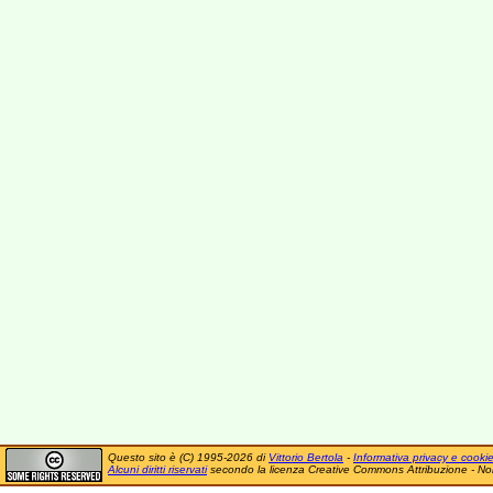
Questo sito è (C) 1995-2026 di
Vittorio Bertola
-
Informativa privacy e cooki
Alcuni diritti riservati
secondo la licenza Creative Commons Attribuzione - No