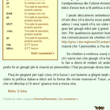
gs
In campo con voi
l’andipendensa dle Colònie Ameri
vb
Tra tutte le passioni,
ëdcò d’esse bon a fé polìtica e d’e
proprio questa
finelli
In campo con voi
I peule dëscarievlo ambeless
gs
Tra tutte le passioni,
ch’am diso ch’a dovrìa esse public
proprio questa
adess i veuj speré ch’a sio vàire 
MCP
Tra tutte le passioni,
proprio questa
gran bel gieugh ëdcò për ij grand. 
.mau.
Tra tutte le passioni,
nen. Për qualsëssìa question bute
proprio questa
sta comunicassion da cheidun ch’i
gs
Tra tutte le passioni,
proprio questa
http://pms.i-iter.org/user/2/contact
mfp
GTT horror
masnà che ‘l piemontèis a l’ha d
Mirko
GTT horror
Tutti i commenti
»
Se cheidun a vorèissa savej cod
ch’i savìa nen che gieugh ch’a fuss
lo fan a dòvro ël midem sit ando
podìo fé un gieugh për le masnà an piemontèis i l’hai pa pensaje dzora do
Peuj ën giogand për capì còsa ch’a fussa i son butame a ghigné largh 
ciàiro la polìtica italian-a ëdcò ant la forma dle nìvole marsian-e! Tutun,
che sò dësvlup a l’é anco’ gnanca rivà a mesa stra.
Bèrto ‘d Sèra
Pubblicato nella categoria
ParlomaPiemonteis
|
Un commento »