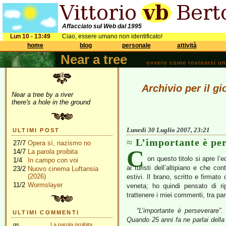
Affacciato sul Web dal 1995
Lun 10 - 13:49
Ciao, essere umano non identificato!
home
blog
personale
attività
Near a tree
ovvero come rovinarsi una 
Archivio per il g
Near a tree by a river
there's a hole in the ground
Lunedì 30 Luglio 2007, 23:21
ULTIMI POST
L’importante è pe
27/7
Opera sì, nazismo no
C
14/7
La parola proibita
on questo titolo si apre l’e
1/4
In campo con voi
ai turisti dell’altipiano e che co
23/2
Nuovo cinema Luftansia
(2026)
estivi. Il brano, scritto e firmato
11/2
Wormslayer
veneta; ho quindi pensato di ri
trattenere i miei commenti, tra pa
“L’importante è perseverare”.
ULTIMI COMMENTI
Quando 25 anni fa ne parlai della
gs
La parola proibita