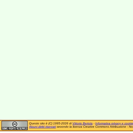
Questo sito è (C) 1995-2026 di
Vittorio Bertola
-
Informativa privacy e cooki
Alcuni diritti riservati
secondo la licenza Creative Commons Attribuzione - No