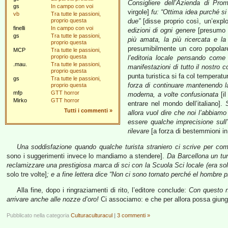
Consigliere dell’Azienda di Pro
gs
In campo con voi
virgole]
fu: “Ottima idea purché si
vb
Tra tutte le passioni,
proprio questa
due”
[disse proprio così, un’explo
finelli
In campo con voi
edizioni di ogni genere
[presumo c
gs
Tra tutte le passioni,
più amata, la più ricercata e la
proprio questa
presumibilmente un coro popolar
MCP
Tra tutte le passioni,
proprio questa
l’editoria locale pensando come 
.mau.
Tra tutte le passioni,
manifestazioni di tutto il nostro 
proprio questa
punta turistica si fa col temperatur
gs
Tra tutte le passioni,
forza di continuare mantenendo l
proprio questa
mfp
GTT horror
moderna, a volte confusionata
[il
Mirko
GTT horror
entrare nel mondo dell’italiano].
Tutti i commenti
»
allora vuol dire che noi l’abbiamo
essere qualche imprecisione sull’
rilevare
[a forza di bestemmioni in
Una soddisfazione quando qualche turista straniero ci scrive per c
sono i suggerimenti invece lo mandiamo a stendere].
Da Barcellona un tur
reclamizzare una prestigiosa marca di sci con la Scuola Sci locale (era so
solo tre volte]
; e a fine lettera dice “Non ci sono tornato perché el hombre 
Alla fine, dopo i ringraziamenti di rito, l’editore conclude:
Con questo n
arrivare anche alle nozze d’oro!
Ci associamo: e che per allora possa giung
Pubblicato nella categoria
Culturaculturacul
|
3 commenti »