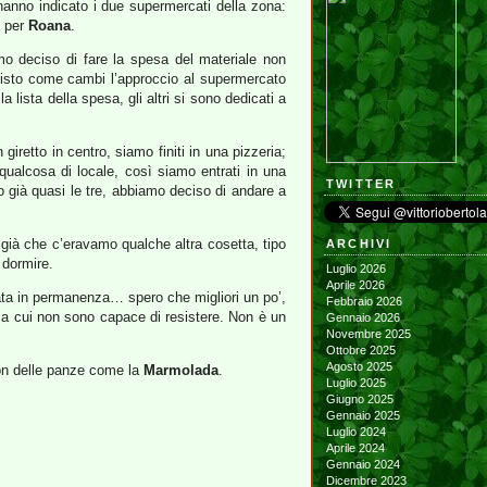
 hanno indicato i due supermercati della zona:
a per
Roana
.
o deciso di fare la spesa del materiale non
o visto come cambi l’approccio al supermercato
 lista della spesa, gli altri si sono dedicati a
etto in centro, siamo finiti in una pizzeria;
qualcosa di locale, così siamo entrati in una
TWITTER
o già quasi le tre, abbiamo deciso di andare a
già che c’eravamo qualche altra cosetta, tipo
ARCHIVI
 dormire.
Luglio 2026
Aprile 2026
ta in permanenza… spero che migliori un po’,
Febbraio 2026
, a cui non sono capace di resistere. Non è un
Gennaio 2026
Novembre 2025
Ottobre 2025
Agosto 2025
on delle panze come la
Marmolada
.
Luglio 2025
Giugno 2025
Gennaio 2025
Luglio 2024
Aprile 2024
Gennaio 2024
Dicembre 2023