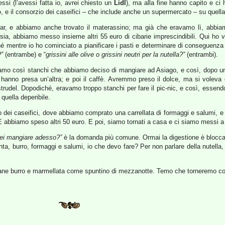
essi (l’avessi fatta io, avrei chiesto un
Lidl
), ma alla fine hanno capito e ci
o
, e il consorzio dei caseifici – che include anche un supermercato – su quell
par, e abbiamo anche trovato il materassino; ma già che eravamo lì, abbiam
corsia, abbiamo messo insieme altri 55 euro di cibarie imprescindibili. Qui h
ché mentre io ho cominciato a pianificare i pasti e determinare di conseguenza la
?”
(entrambe) e “
grissini alle olive o grissini neutri per la nutella?”
(entrambi).
o così stanchi che abbiamo deciso di mangiare ad Asiago, e così, dopo un gir
e hanno presa un’altra; e poi il caffè. Avremmo preso il dolce, ma si voleva 
trudel. Dopodiché, eravamo troppo stanchi per fare il pic-nic, e così, essend
quella deperibile.
 dei caseifici, dove abbiamo comprato una carrellata di formaggi e salumi, e 
i. E abbiamo speso altri 50 euro. E poi, siamo tornati a casa e ci siamo messi a
rei mangiare adesso?”
è la domanda più comune. Ormai la digestione è blocca
nta, burro, formaggi e salumi, io che devo fare? Per non parlare della nutella
o pane burro e marmellata come spuntino di mezzanotte. Temo che torneremo c