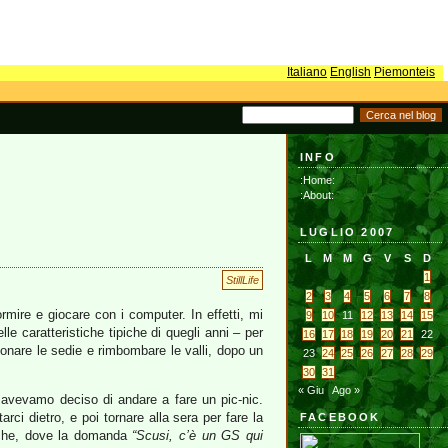
Italiano
English
Piemonteis
INFO
:Home:
:About:
LUGLIO 2007
L
M
M
G
V
S
D
1
StillLife
2
3
4
5
6
7
8
mire e giocare con i computer. In effetti, mi
9
10
11
12
13
14
15
e caratteristiche tipiche di quegli anni – per
16
17
18
19
20
21
22
tonare le sedie e rimbombare le valli, dopo un
23
24
25
26
27
28
29
30
31
« Giu
Ago »
e avevamo deciso di andare a fare un pic-nic.
i dietro, e poi tornare alla sera per fare la
FACEBOOK
stiche, dove la domanda
“Scusi, c’è un GS qui