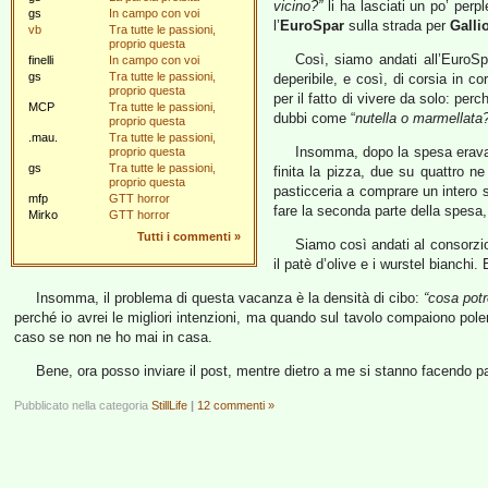
vicino?”
li ha lasciati un po’ perpl
gs
In campo con voi
l’
EuroSpar
sulla strada per
Galli
vb
Tra tutte le passioni,
proprio questa
Così, siamo andati all’EuroS
finelli
In campo con voi
gs
Tra tutte le passioni,
deperibile, e così, di corsia in 
proprio questa
per il fatto di vivere da solo: per
MCP
Tra tutte le passioni,
dubbi come “
nutella o marmellata
proprio questa
.mau.
Tra tutte le passioni,
Insomma, dopo la spesa eravam
proprio questa
gs
Tra tutte le passioni,
finita la pizza, due su quattro n
proprio questa
pasticceria a comprare un intero s
mfp
GTT horror
fare la seconda parte della spesa, 
Mirko
GTT horror
Tutti i commenti
»
Siamo così andati al consorzio
il patè d’olive e i wurstel bianch
Insomma, il problema di questa vacanza è la densità di cibo:
“cosa pot
perché io avrei le migliori intenzioni, ma quando sul tavolo compaiono pole
caso se non ne ho mai in casa.
Bene, ora posso inviare il post, mentre dietro a me si stanno facend
Pubblicato nella categoria
StillLife
|
12 commenti »