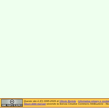
Questo sito è (C) 1995-2026 di
Vittorio Bertola
-
Informativa privacy e cooki
Alcuni diritti riservati
secondo la licenza Creative Commons Attribuzione - No