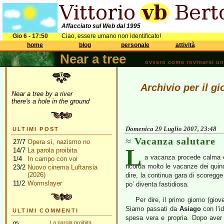
Affacciato sul Web dal 1995
Gio 6 - 17:50
Ciao, essere umano non identificato!
home
blog
personale
attività
Near a tree
ovvero come rovinarsi una 
Archivio per il g
Near a tree by a river
there's a hole in the ground
Domenica 29 Luglio 2007, 23:48
ULTIMI POST
Vacanza salutare
27/7
Opera sì, nazismo no
L
14/7
La parola proibita
a vacanza procede calma e p
1/4
In campo con voi
ricorda molto le vacanze dei quind
23/2
Nuovo cinema Luftansia
(2026)
dire, la continua gara di scoregge
11/2
Wormslayer
po’ diventa fastidiosa.
Per dire, il primo giorno (gi
Siamo passati da
Asiago
con l’i
ULTIMI COMMENTI
spesa vera e propria. Dopo aver 
gs
La parola proibita