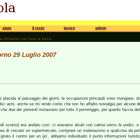
aiuto
il resto
lavoro
admin
brillante carriera in Italia
iorno 29 Luglio 2007
lacida al passaggio dei giorni; le occupazioni principali sono mangiare, dor
ici anni, anche se mi rendo conto che non ho affatto nostalgia per alcune dell
 che due dei presenti instaurano per tutto il pomeriggio, per quanto faccia de
ovedì scorso) era andato così: ci eravamo alzati con calma verso le undici, 
dea di cercare un supermercato, comprare un materassino e qualcosa da portarc
girato il centro per un po’, abbiamo individuato il punto informazioni turi