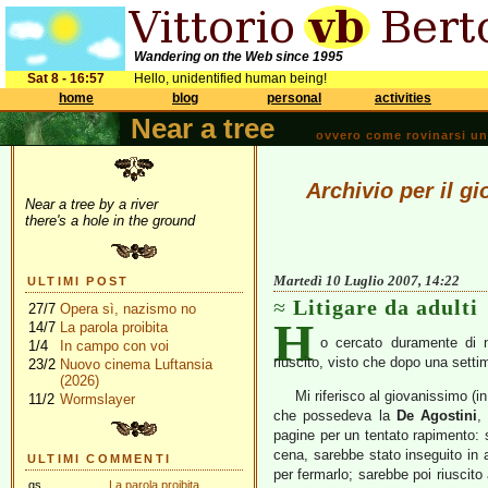
Wandering on the Web since 1995
Sat 8 - 16:57
Hello, unidentified human being!
home
blog
personal
activities
Near a tree
ovvero come rovinarsi una 
Archivio per il g
Near a tree by a river
there's a hole in the ground
Martedì 10 Luglio 2007, 14:22
ULTIMI POST
Litigare da adulti
27/7
Opera sì, nazismo no
H
14/7
La parola proibita
o cercato duramente di n
1/4
In campo con voi
riuscito, visto che dopo una settim
23/2
Nuovo cinema Luftansia
(2026)
Mi riferisco al giovanissimo (in
11/2
Wormslayer
che possedeva la
De Agostini
pagine per un tentato rapimento: s
cena, sarebbe stato inseguito in
ULTIMI COMMENTI
per fermarlo; sarebbe poi riuscito 
gs
La parola proibita