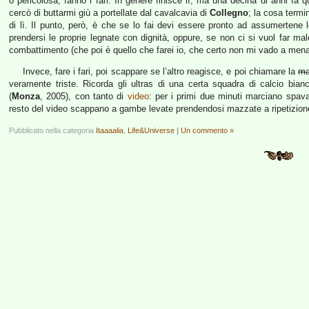
o pericolosa, fanno i fari. In genere finisce lì, ma una decina di anni fa q
cercò di buttarmi giù a portellate dal cavalcavia di
Collegno
; la cosa termi
di lì. Il punto, però, è che se lo fai devi essere pronto ad assumertene
prendersi le proprie legnate con dignità, oppure, se non ci si vuol far male
combattimento (che poi è quello che farei io, che certo non mi vado a mena
Invece, fare i fari, poi scappare se l’altro reagisce, e poi chiamare la
m
veramente triste. Ricorda gli ultras di una certa squadra di calcio bian
(
Monza
, 2005), con tanto di
video
: per i primi due minuti marciano spava
resto del video scappano a gambe levate prendendosi mazzate a ripetizion
Pubblicato nella categoria
Itaaaalia
,
Life&Universe
|
Un commento »