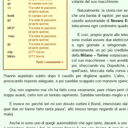
volante del suo macchinone.
gs
In campo con voi
vb
Tra tutte le passioni,
Naturalmente, la storia non av
proprio questa
che una banda di rapitori, per qu
finelli
In campo con voi
gs
Tra tutte le passioni,
casello autostradale di
Novara E
proprio questa
telecamera ogni centimetro quadr
MCP
Tra tutte le passioni,
proprio questa
E così, proprio grazie alle tele
.mau.
Tra tutte le passioni,
sono rivelati essere due elettrici
proprio questa
gs
Tra tutte le passioni,
a ogni giornale e telegiornale
proprio questa
onestamente, un po’ più credibile
mfp
GTT horror
della
Milano – Torino
sorpassavan
Mirko
GTT horror
col suo macchinone – non avrebbe
Tutti i commenti
»
poi, sfrecciando via. Dopodichè, ar
quell’auto, bloccata nella corsia
l’hanno aspettato subito dopo il casello per dirgliene quattro. L’altro
provocando risposte adeguate, e poi sarebbe scappato con manovre spericol
Ora, non sapremo mai chi ha fatto cosa veramente; pare chiaro però che
troppo avanti, certo non un tentato rapimento. Sarebbe sembrato meglio a tu
E invece no: perchè ieri mi son dovuto sorbire il Boroli, intervistato da
quei due mi hanno fatto tanta paura”
, allo stesso tempo negando di aver m
male).
Anche io sono uno di quegli automobilisti che ogni tanto, davanti a uno