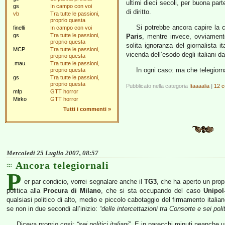
ultimi dieci secoli, per buona part
gs
In campo con voi
di diritto.
vb
Tra tutte le passioni,
proprio questa
Si potrebbe ancora capire la c
finelli
In campo con voi
gs
Tra tutte le passioni,
Paris
, mentre invece, ovviament
proprio questa
solita ignoranza del giornalista i
MCP
Tra tutte le passioni,
vicenda dell’esodo degli italiani dal
proprio questa
.mau.
Tra tutte le passioni,
In ogni caso: ma che telegiorn
proprio questa
gs
Tra tutte le passioni,
proprio questa
Pubblicato nella categoria
Itaaaalia
|
12 c
mfp
GTT horror
Mirko
GTT horror
Tutti i commenti
»
Mercoledì 25 Luglio 2007, 08:57
Ancora telegiornali
P
er par condicio, vorrei segnalare anche il
TG3
, che ha aperto un prop
politica alla
Procura di Milano
, che si sta occupando del caso
Unipol
qualsiasi politico di alto, medio e piccolo cabotaggio del firmamento itali
se non in due secondi all’inizio:
“delle intercettazioni tra Consorte e sei politi
Diceva proprio così:
“sei politici italiani”
. E in parecchi minuti neanche u