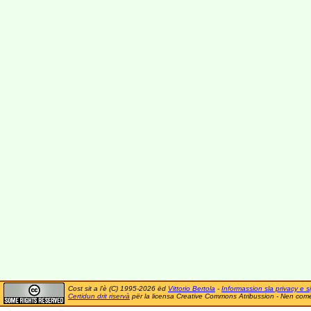
Cost sit a l'è (C) 1995-2026 ëd
Vittorio Bertola
-
Informassion sla privacy e si
Certidun drit riservà
për la licensa Creative Commons Atribussion - Nen comer