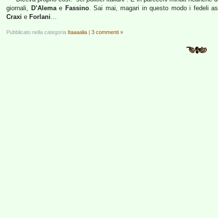
giornali,
D’Alema
e
Fassino
. Sai mai, magari in questo modo i fedeli as
Craxi
e
Forlani
…
Pubblicato nella categoria
Itaaaalia
|
3 commenti »