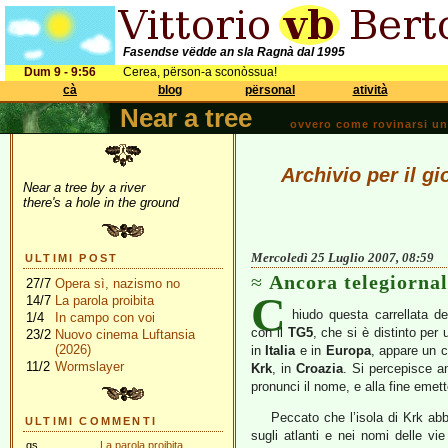
Fasendse vëdde an sla Ragnà dal 1995
Dum 9 - 9:56
Cerea, përson-a sconòssua!
cà
blog
përsonal
atività
Near a tree
ovvero come rovinarsi una 
Archivio per il g
Near a tree by a river
there's a hole in the ground
Mercoledì 25 Luglio 2007, 08:59
ULTIMI POST
Ancora telegiornal
27/7
Opera sì, nazismo no
C
14/7
La parola proibita
hiudo questa carrellata de
1/4
In campo con voi
con il
TG5
, che si è distinto per 
23/2
Nuovo cinema Luftansia
(2026)
in
Italia
e in
Europa
, appare un c
11/2
Wormslayer
Krk
, in
Croazia
. Si percepisce a
pronunci il nome, e alla fine emet
Peccato che l’isola di Krk abb
ULTIMI COMMENTI
sugli atlanti e nei nomi delle vie
gs
La parola proibita